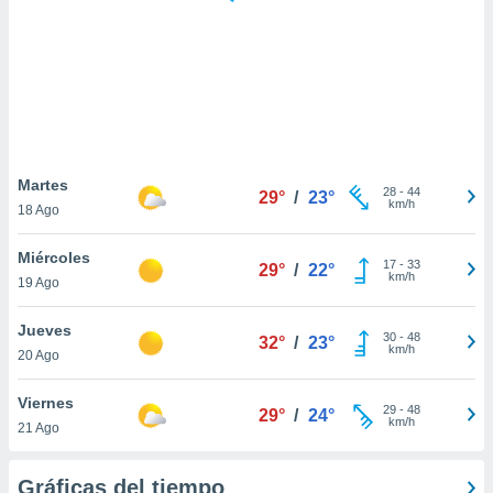
 botón
.
nto,
cios
kies,
ores únicos
Martes
28
-
44
as similares
29°
/
23°
km/h
18 Ago
nar,
rocesar
Miércoles
onales como
17
-
33
29°
/
22°
km/h
 este sitio
19 Ago
recciones IP
ficadores de
Jueves
30
-
48
32°
/
23°
 posible
km/h
20 Ago
s
 traten tus
Viernes
nales en
29
-
48
29°
/
24°
km/h
 interés
21 Ago
go a lo que
nerte. Para
Gráficas del tiempo
retirar su