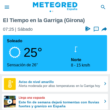
El Tiempo en la Garriga (Girona)
privacidad
07:25
Sábado
...
o de
tiempo.com)
borado por
Soleado
es para
25°
ue la
 que se
e calidad.
Norte
eder a este
Sensación de 26°
8
15 km/h
ediante las
opciones:
ookies y
Aviso de nivel amarillo
Alerta moderada por altas temperaturas en la Garriga hoy
e forma
d digital
Llega una vaguada
ada, basada
Este fin de semana dejará tormentas con lluvias
fuertes y granizo en España
mación