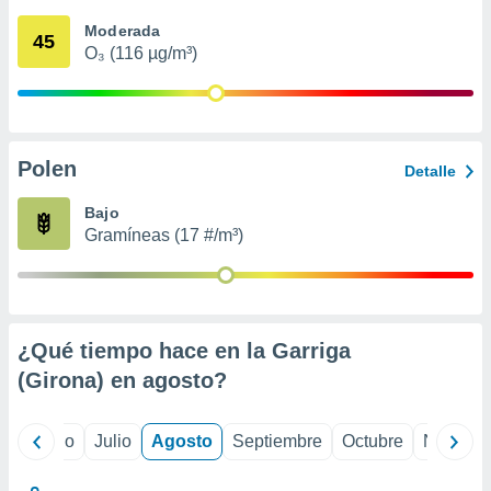
 seleccionar
o.
Moderada
45
O₃ (116 µg/m³)
calización
precisa e
ión mediante
, publicidad
Polen
Detalle
dos,
 publicidad
Bajo
,
Gramíneas (17 #/m³)
ón de
 desarrollo
s.
tros 1199
ios
¿Qué tiempo hace en la Garriga
(Girona) en
agosto
?
yo
Junio
Julio
Agosto
Septiembre
Octubre
Noviemb