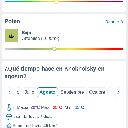
 seleccionar
o.
calización
precisa e
Polen
Detalle
ión mediante
Bajo
, publicidad
Artemisa (16 #/m³)
dos,
 publicidad
,
ón de
¿Qué tiempo hace en Khokholsky en
 desarrollo
s.
agosto
?
tros 1199
ios
yo
Junio
Julio
Agosto
Septiembre
Octubre
Noviemb
T. Media:
20°C
Max.:
25°C
Min:
13°C
Días de lluvia:
7
días
Acum. de lluvia:
45 l/m²