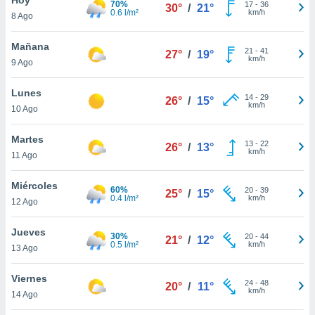
70%
17
-
36
30°
/
21°
0.6 l/m²
km/h
8 Ago
do en
 mismo.
sultar más
Mañana
21
-
41
27°
/
19°
 en nuestra
km/h
9 Ago
 Cookies
y
ualquier
Lunes
14
-
29
26°
/
15°
km/h
10 Ago
ento
 botón
ación de
Martes
13
-
22
26°
/
13°
kies
km/h
11 Ago
 disponible
e nuestra
Miércoles
60%
20
-
39
.
25°
/
15°
0.4 l/m²
km/h
12 Ago
IVAMENTE,
Jueves
30%
20
-
44
21°
/
12°
0.5 l/m²
km/h
13 Ago
as
 a cookies
Viernes
24
-
48
20°
/
11°
km/h
 no aceptar
14 Ago
ón de