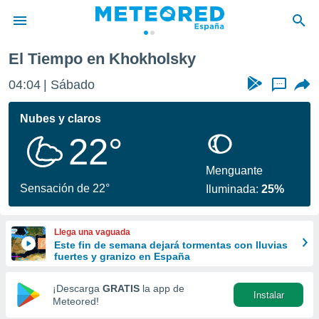
El Tiempo en Khokholsky
privacidad
04:04
Sábado
...
o de
tiempo.com)
borado por
Nubes y claros
es para
22°
ue la
 que se
e calidad.
Menguante
eder a este
Sensación de 22°
Iluminada:
25%
ediante las
opciones:
Llega una vaguada
ookies y
Este fin de semana dejará tormentas con lluvias
e forma
fuertes y granizo en España
d digital
¡Descarga
GRATIS
la app de
Instalar
ada, basada
Meteored!
mación