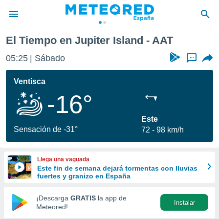
d
El Tiempo en Jupiter Island - AAT
privacidad
05:25
Sábado
...
o de
tiempo.com)
borado por
Ventisca
es para
-16°
ue la
 que se
e calidad.
Este
eder a este
Sensación de -31°
72
98 km/h
ediante las
opciones:
Llega una vaguada
ookies y
Este fin de semana dejará tormentas con lluvias
e forma
fuertes y granizo en España
d digital
¡Descarga
GRATIS
la app de
Instalar
ada, basada
Meteored!
mación