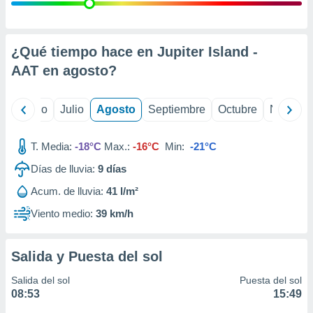
 seleccionar
o.
calización
precisa e
¿Qué tiempo hace en Jupiter Island -
ión mediante
AAT en
agosto
?
, publicidad
yo
Junio
Julio
Agosto
Septiembre
Octubre
Noviemb
dos,
 publicidad
,
T. Media:
-18°C
Max.:
-16°C
Min:
-21°C
ón de
Días de lluvia:
9
días
 desarrollo
s.
Acum. de lluvia:
41 l/m²
tros 1199
Viento medio:
39 km/h
ios
Salida y Puesta del sol
Salida del sol
Puesta del sol
08:53
15:49