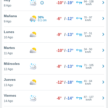
94
-
128
-10°
/
-19°
km/h
8 Ago
do en
 mismo.
sultar más
Mañana
30%
70
-
97
-6°
/
-12°
 en nuestra
0.1 cm
km/h
9 Ago
 Cookies
y
ualquier
Lunes
37
-
51
-9°
/
-13°
km/h
10 Ago
ento
 botón
ación de
Martes
34
-
50
-10°
/
-17°
kies
km/h
11 Ago
 disponible
e nuestra
Miércoles
71
-
105
.
-8°
/
-13°
km/h
12 Ago
IVAMENTE,
Jueves
41
-
64
-12°
/
-18°
km/h
13 Ago
as
 a cookies
Viernes
87
-
127
-6°
/
-14°
km/h
 no aceptar
14 Ago
ón de