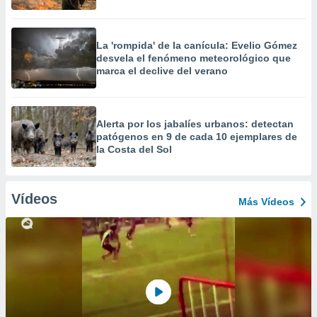
La 'rompida' de la canícula: Evelio Gómez
desvela el fenómeno meteorológico que
marca el declive del verano
Alerta por los jabalíes urbanos: detectan
patógenos en 9 de cada 10 ejemplares de
la Costa del Sol
Vídeos
Más Vídeos