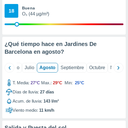
 seleccionar
o.
Buena
18
O₃ (44 µg/m³)
calización
precisa e
ión mediante
, publicidad
¿Qué tiempo hace en Jardines De
dos,
Barcelona en
agosto
?
 publicidad
,
ón de
yo
Junio
Julio
Agosto
Septiembre
Octubre
Noviemb
 desarrollo
s.
T. Media:
27°C
Max.:
29°C
Min:
25°C
tros 1199
ios
Días de lluvia:
27
días
Acum. de lluvia:
143 l/m²
Viento medio:
11 km/h
Salida y Puesta del sol