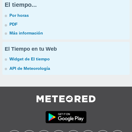
El tiempo...
Por horas
PDF
Más información
El Tiempo en tu Web
Widget de El tiempo
API de Meteorología