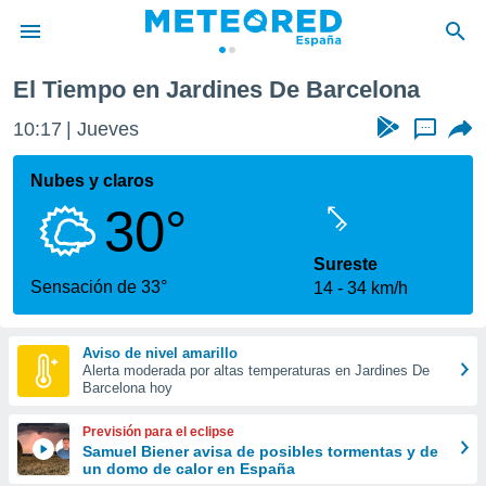
ona
El Tiempo en Jardines De Barcelona
privacidad
10:17
Jueves
...
o de
tiempo.com)
borado por
Nubes y claros
es para
30°
ue la
 que se
e calidad.
Sureste
eder a este
Sensación de 33°
14
34 km/h
ediante las
opciones:
Aviso de nivel amarillo
ookies y
Alerta moderada por altas temperaturas en Jardines De
e forma
Barcelona hoy
d digital
Previsión para el eclipse
ada, basada
Samuel Biener avisa de posibles tormentas y de
un domo de calor en España
mación