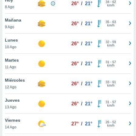
34
-
62
26°
/
21°
km/h
8 Ago
do en
 mismo.
sultar más
Mañana
35
-
63
26°
/
21°
 en nuestra
km/h
9 Ago
 Cookies
y
ualquier
Lunes
32
-
59
26°
/
21°
km/h
10 Ago
ento
 botón
ación de
Martes
31
-
57
26°
/
21°
kies
km/h
11 Ago
 disponible
e nuestra
Miércoles
33
-
61
.
26°
/
21°
km/h
12 Ago
IVAMENTE,
Jueves
31
-
57
26°
/
21°
km/h
13 Ago
as
 a cookies
Viernes
26
-
52
27°
/
21°
km/h
 no aceptar
14 Ago
ón de