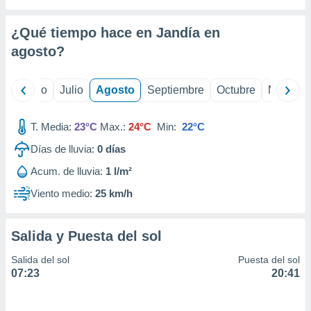
 seleccionar
o.
¿Qué tiempo hace en Jandía en
calización
precisa e
agosto
?
ión mediante
, publicidad
yo
Junio
Julio
Agosto
Septiembre
Octubre
Noviemb
dos,
T. Media:
23°C
Max.:
24°C
Min:
22°C
 publicidad
,
Días de lluvia:
0
días
ón de
 desarrollo
Acum. de lluvia:
1 l/m²
s.
Viento medio:
25 km/h
tros 1199
ios
Salida y Puesta del sol
Salida del sol
Puesta del sol
07:23
20:41