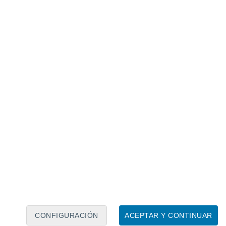
Calendario lunar
Lun
Mar
Mié
Jue
Vie
Sáb
Dom
7
8
9
10
11
12
13
14
15
16
17
18
19
20
CONFIGURACIÓN
ACEPTAR Y CONTINUAR