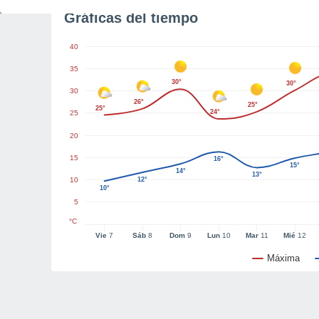
Gráficas del tiempo
40
35
30°
30°
30
26°
25°
25°
24°
25
20
15
16°
15°
14°
13°
10
12°
10°
5
°C
Vie
7
Sáb
8
Dom
9
Lun
10
Mar
11
Mié
12
Máxima