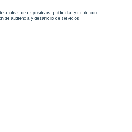
24°
/
16°
25°
/
13°
30°
/
15°
34°
/
17°
e análisis de dispositivos, publicidad y contenido
n de audiencia y desarrollo de servicios.
-
36
km/h
15
-
31
km/h
14
-
29
km/h
9
-
22
km/h
sto
Norte
3 Medio
17
-
35 km/h
FPS:
6-10
Norte
2 Bajo
14
-
36 km/h
FPS:
no
Norte
1 Bajo
11
-
28 km/h
FPS:
no
Norte
0 Bajo
9
-
22 km/h
FPS:
no