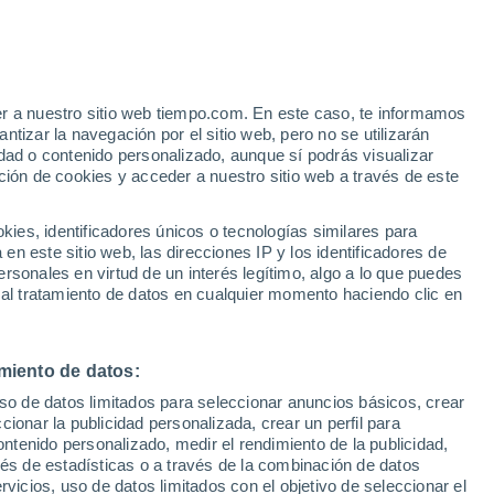
e
er a nuestro sitio web tiempo.com. En este caso, te informamos
:
35%
tizar la navegación por el sitio web, pero no se utilizarán
dad o contenido personalizado, aunque sí podrás visualizar
ción de cookies y acceder a nuestro sitio web a través de este
ias
es, identificadores únicos o tecnologías similares para
n este sitio web, las direcciones IP y los identificadores de
rsonales en virtud de un interés legítimo, algo a lo que puedes
e nubosidad
Radar de lluvia
Satélites
Modelos
 al tratamiento de datos en cualquier momento haciendo clic en
miento de datos:
Lunes
Martes
Miércoles
Jueves
uso de datos limitados para seleccionar anuncios básicos, crear
10 Ago
11 Ago
12 Ago
13 Ago
ccionar la publicidad personalizada, crear un perfil para
ontenido personalizado, medir el rendimiento de la publicidad,
vés de estadísticas o a través de la combinación de datos
rvicios, uso de datos limitados con el objetivo de seleccionar el