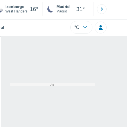
Izenberge
Madrid
Barcelona
16°
31°
West Flanders
Madrid
Barcelona
°C
uí