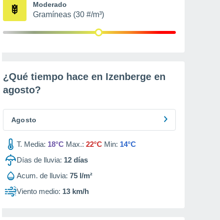
Moderado
Gramíneas (30 #/m³)
¿Qué tiempo hace en Izenberge en
agosto
?
Agosto
T. Media:
18°C
Max.:
22°C
Min:
14°C
Días de lluvia:
12
días
Acum. de lluvia:
75 l/m²
Viento medio:
13 km/h