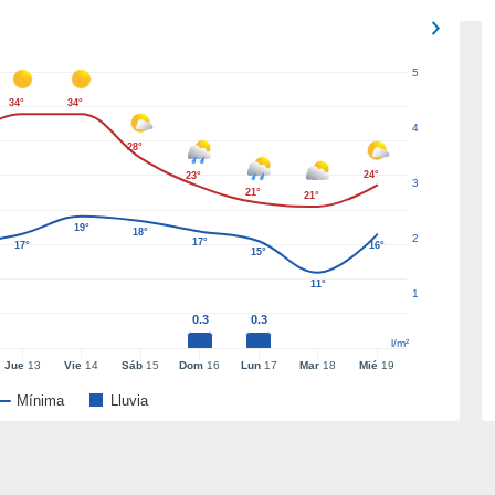
5
34°
34°
4
28°
24°
23°
3
21°
21°
19°
18°
2
17°
17°
16°
15°
11°
1
0.3
0.3
l/m²
Jue
13
Vie
14
Sáb
15
Dom
16
Lun
17
Mar
18
Mié
19
Mínima
Lluvia