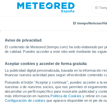
El tiempo
Noticias
Ví
Aviso de privacidad
El contenido de Meteored (tiempo.com) ha sido elaborado por pr
de calidad. Puedes acceder a este sitio web mediante las sigui
Aceptar cookies y acceder de forma gratuita
Inicio
Bélgica
Región de Flandes
Flandes Occid
La publicidad digital personalizada, basada en la información r
financiar nuestra actividad para seguir ofreciéndote contenido c
El Tiempo en Izenberg
Pulsando el botón "Aceptar y continuar", puedes acceder a la w
nuestras o de nuestros socios, que nos permiten el seguimiento
23:33
Viernes
desarrollar un perfil específico para mostrarte publicidad y co
más información en nuestra
Política de Cookies
y retirar en cu
Configuración de cookies
que aparece disponible en el pie de n
Nubes y claros