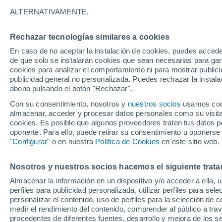
16°
ALTERNATIVAMENTE,
Rechazar tecnologías similares a cookies
Menguant
En caso de no aceptar la instalación de cookies, puedes acced
Iluminada
Sensación de 16°
de que solo se instalarán cookies que sean necesarias para garan
cookies para analizar el comportamiento ni para mostrar publici
publicidad general no personalizada. Puedes rechazar la instala
abono pulsando el botón "Rechazar".
Llega una vaguada
Este fin de semana dejará tormentas con lluv
Con su consentimiento, nosotros y
nuestros socios
usamos cooki
fuertes y granizo en España
almacenar, acceder y procesar datos personales como su visita e
cookies. Es posible que algunos proveedores traten tus datos pe
El Tiempo 1 - 7 días
Por horas
Actualidad
Mapa d
oponerte. Para ello, puede retirar su consentimiento u oponerse
"Configurar"
o en nuestra
Política de Cookies
en este sitio web.
Nosotros y nuestros socios hacemos el siguiente trata
Mañana
Domingo
Hoy
Almacenar la información en un dispositivo y/o acceder a ella, 
8 Ago
9 Ago
7 Ago
perfiles para publicidad personalizada, utilizar perfiles para sele
personalizar el contenido, uso de perfiles para la selección de c
medir el rendimiento del contenido, comprender al público a tra
procedentes de diferentes fuentes, desarrollo y mejora de los se