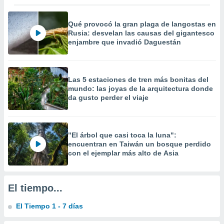
precisa e
ión mediante
Qué provocó la gran plaga de langostas en
Rusia: desvelan las causas del gigantesco
, publicidad
enjambre que invadió Daguestán
dos,
 publicidad
,
Las 5 estaciones de tren más bonitas del
ón de
mundo: las joyas de la arquitectura donde
 desarrollo
da gusto perder el viaje
s.
tros 1199
ios
"El árbol que casi toca la luna":
encuentran en Taiwán un bosque perdido
con el ejemplar más alto de Asia
El tiempo...
El Tiempo 1 - 7 días