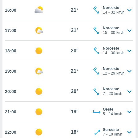
te
 de que
Noroeste
21°
16:00
14
-
32
km/h
talarán
e sean
para
Noroeste
21°
17:00
a
15
-
30
km/h
por el sitio
o se
Noroeste
cookies para
20°
18:00
14
-
30
km/h
nto ni para
licidad o
Noroeste
21°
19:00
12
-
29
km/h
ado, aunque
sualizar
Noroeste
general no
20°
20:00
7
-
23
km/h
ada. Puedes
 instalación
y acceder a
Oeste
19°
21:00
io web a
5
-
14
km/h
ste abono
 botón
Suroeste
.
18°
22:00
7
-
10
km/h