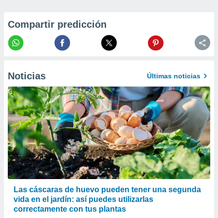
 la
Compartir predicción
da, crear un
personalizar
o, uso de
a la
e contenido
do, medir el
Noticias
Últimas noticias
 de la
medir el
 del
 comprender
 través de
s o a través
nación de
edentes de
fuentes,
y mejora de
os, uso de
ados con el
Las cáscaras de huevo pueden tener una segunda
 seleccionar
vida en el jardín: así puedes utilizarlas
o.
correctamente con tus plantas
calización