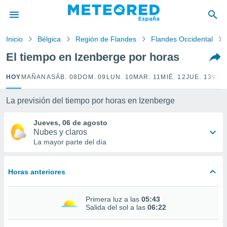
privacidad
o de
Inicio
Bélgica
Región de Flandes
Flandes Occidental
tiempo.com)
borado por
El tiempo en Izenberge por horas
es para
ue la
HOY
MAÑANA
SÁB. 08
DOM. 09
LUN. 10
MAR. 11
MIÉ. 12
JUE. 13
VIE.
 que se
e calidad.
eder a este
La previsión del tiempo por horas en Izenberge
ediante las
opciones:
Jueves, 06 de agosto
Nubes y claros
ookies y
La mayor parte del día
e forma
Horas anteriores
d digital
ada, basada
mación
Primera luz a las
05:43
ediante
Salida del sol a las
06:22
ecnologías
nos permite