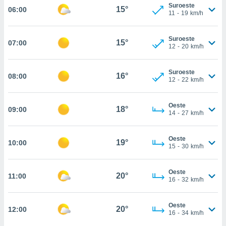
estra
Suroeste
15°
06:00
ara seguir
11
-
19
km/h
e contenido
stándares
ACEPTAR
Suroeste
sin coste.
15°
07:00
Y
12
-
20
km/h
CONTINUAR
 botón
continuar",
Suroeste
16°
08:00
der a la
CONFIGURACIÓN
12
-
22
km/h
ndo la
 de todas
, ya sean
Oeste
18°
09:00
14
-
27
km/h
de nuestros
 nos
Oeste
19°
10:00
 y análisis
15
-
30
km/h
tamiento en
b, así como
un perfil
Oeste
20°
11:00
16
-
32
km/h
para
ublicidad y
Oeste
20°
12:00
do en
16
-
34
km/h
 mismo.