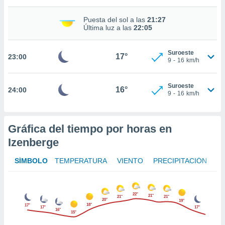
nto,
Puesta del sol a las
21:27
Última luz a las
22:05
cios
kies,
ores únicos
Suroeste
17°
23:00
9
-
16
km/h
as similares
nar,
rocesar
Suroeste
16°
onales como
24:00
9
-
16
km/h
 este sitio
recciones IP
ficadores de
Gráfica del tiempo por horas en
 posible
s
Izenberge
 traten tus
nales en
SÍMBOLO
TEMPERATURA
VIENTO
PRECIPITACIÓN
 interés
go a lo que
nerte. Para
retirar su
22°
21°
21°
21°
20°
19°
ento u
18°
17°
17°
17°
16°
15°
 de datos