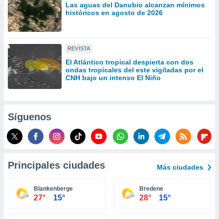
Las aguas del Danubio alcanzan mínimos
idad
históricos en agosto de 2026
a, utilizar
a
 la
REVISTA
da, crear un
personalizar
El Atlántico tropical despierta con dos
ondas tropicales del este vigiladas por el
o, uso de
CNH bajo un intenso El Niño
a la
e contenido
do, medir el
 de la
Síguenos
medir el
 del
 comprender
 través de
s o a través
Principales ciudades
nación de
Más ciudades
edentes de
fuentes,
Blankenberge
Bredene
y mejora de
27°
15°
28°
15°
os, uso de
ados con el