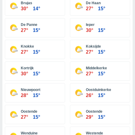
 seleccionar
Brujas
De Haan
o.
30°
14°
27°
15°
calización
precisa e
De Panne
Ieper
ión mediante
27°
15°
30°
15°
, publicidad
Knokke
Koksijde
dos,
27°
15°
27°
15°
 publicidad
,
ón de
Kortrijk
Middelkerke
 desarrollo
30°
15°
27°
15°
s.
tros 1199
Nieuwpoort
Oostduinkerke
ios
28°
15°
26°
15°
Oostende
Oostende
27°
15°
29°
15°
Wenduine
Westende