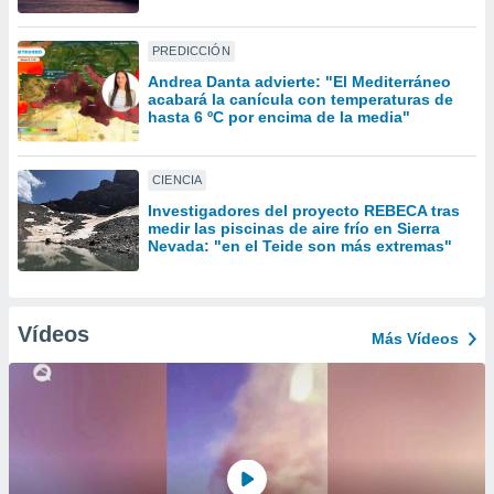
uedes
uestro sitio
.com. En
PREDICCIÓN
te
Andrea Danta advierte: "El Mediterráneo
 de que
acabará la canícula con temperaturas de
talarán
hasta 6 ºC por encima de la media"
e sean
para
a
CIENCIA
por el sitio
Investigadores del proyecto REBECA tras
o se
medir las piscinas de aire frío en Sierra
cookies para
Nevada: "en el Teide son más extremas"
nto ni para
licidad o
Vídeos
Más Vídeos
ado, aunque
sualizar
general no
ada. Puedes
 instalación
y acceder a
io web a
ste abono