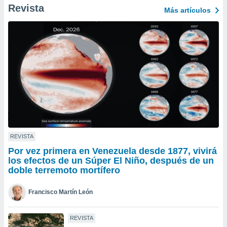
Revista
ento u
Más artículos
 de datos
er momento
ic en
o en
 Cookies
en
eb.
y
socios
el
REVISTA
to de
Por vez primera en Venezuela desde 1877, vivirá
los efectos de un Súper El Niño, después de un
la
doble terremoto mortífero
 en un
 y/o acceder
Francisco Martín León
 de datos
ara
 anuncios
REVISTA
ar perfiles