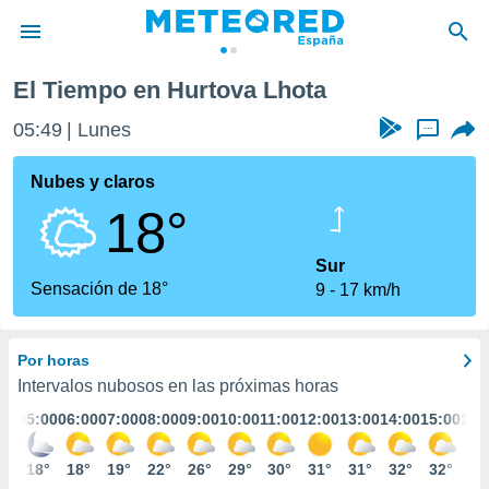
El Tiempo en Hurtova Lhota
privacidad
05:49
Lunes
...
o de
tiempo.com)
borado por
Nubes y claros
es para
18°
ue la
 que se
e calidad.
Sur
eder a este
Sensación de 18°
9
17 km/h
ediante las
opciones:
Por horas
ookies y
e forma
Intervalos nubosos en las próximas horas
:00
05:00
06:00
07:00
08:00
09:00
10:00
11:00
12:00
13:00
14:00
15:00
16:
d digital
ada, basada
9°
18°
18°
19°
22°
26°
29°
30°
31°
31°
32°
32°
32
mación