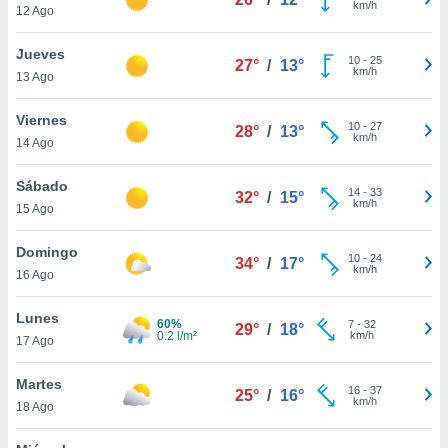
km/h
12 Ago
do en
 mismo.
Jueves
10
-
25
sultar más
27°
/
13°
km/h
13 Ago
 en nuestra
 Cookies
y
Viernes
ualquier
10
-
27
28°
/
13°
km/h
14 Ago
ento
 botón
Sábado
14
-
33
32°
/
15°
ación de
km/h
15 Ago
kies
 disponible
Domingo
e nuestra
10
-
24
34°
/
17°
km/h
.
16 Ago
IVAMENTE,
Lunes
60%
7
-
32
29°
/
18°
0.2 l/m²
km/h
17 Ago
as
Martes
 a cookies
16
-
37
25°
/
16°
km/h
18 Ago
 no aceptar
ón de