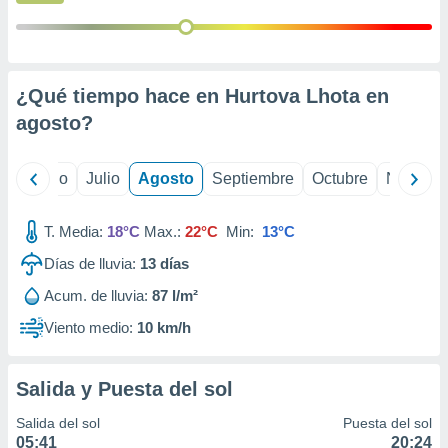
 seleccionar
o.
calización
precisa e
ión mediante
¿Qué tiempo hace en Hurtova Lhota en
agosto
?
, publicidad
dos,
yo
Junio
Julio
Agosto
Septiembre
Octubre
Noviemb
 publicidad
,
ón de
T. Media:
18°C
Max.:
22°C
Min:
13°C
 desarrollo
s.
Días de lluvia:
13
días
tros 1199
Acum. de lluvia:
87 l/m²
ios
Viento medio:
10 km/h
Salida y Puesta del sol
Salida del sol
Puesta del sol
05:41
20:24