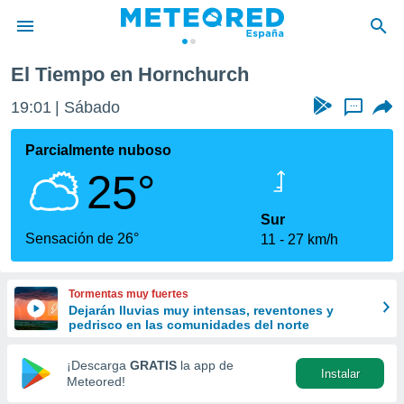
El Tiempo en Hornchurch
privacidad
19:02
Sábado
...
o de
tiempo.com)
borado por
Parcialmente nuboso
es para
25°
ue la
 que se
e calidad.
Sur
eder a este
Sensación de 26°
11
27 km/h
ediante las
opciones:
Tormentas muy fuertes
ookies y
Dejarán lluvias muy intensas, reventones y
e forma
pedrisco en las comunidades del norte
d digital
¡Descarga
GRATIS
la app de
Instalar
ada, basada
Meteored!
mación