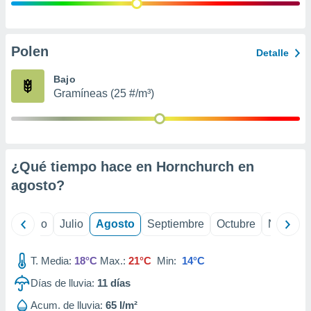
 seleccionar
o.
calización
precisa e
Polen
Detalle
ión mediante
Bajo
, publicidad
Gramíneas (25 #/m³)
dos,
 publicidad
,
ón de
¿Qué tiempo hace en Hornchurch en
 desarrollo
s.
agosto
?
tros 1199
ios
yo
Junio
Julio
Agosto
Septiembre
Octubre
Noviemb
T. Media:
18°C
Max.:
21°C
Min:
14°C
Días de lluvia:
11
días
Acum. de lluvia:
65 l/m²