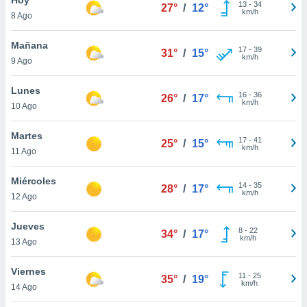
13
-
34
27°
/
12°
km/h
8 Ago
do en
 mismo.
sultar más
Mañana
17
-
39
31°
/
15°
 en nuestra
km/h
9 Ago
 Cookies
y
ualquier
Lunes
16
-
36
26°
/
17°
km/h
10 Ago
ento
 botón
ación de
Martes
17
-
41
25°
/
15°
kies
km/h
11 Ago
 disponible
e nuestra
Miércoles
14
-
35
.
28°
/
17°
km/h
12 Ago
IVAMENTE,
Jueves
8
-
22
34°
/
17°
km/h
13 Ago
as
 a cookies
Viernes
11
-
25
35°
/
19°
km/h
 no aceptar
14 Ago
ón de