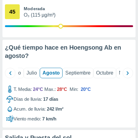
 seleccionar
o.
Moderada
45
O₃ (115 µg/m³)
calización
precisa e
ión mediante
, publicidad
¿Qué tiempo hace en Hoengsong Ab en
dos,
agosto
?
 publicidad
,
ón de
yo
Junio
Julio
Agosto
Septiembre
Octubre
Noviemb
 desarrollo
s.
T. Media:
24°C
Max.:
28°C
Min:
20°C
tros 1199
ios
Días de lluvia:
17
días
Acum. de lluvia:
242 l/m²
Viento medio:
7 km/h
Salida y Puesta del sol