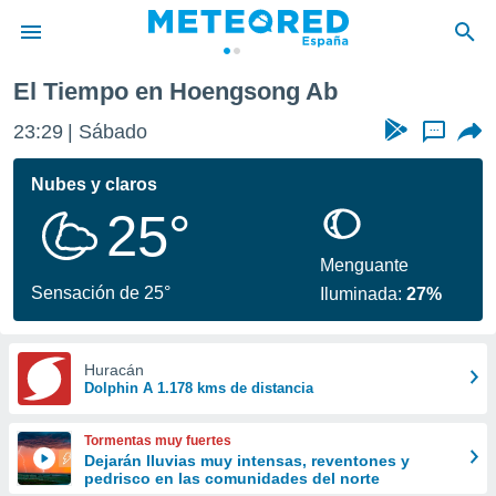
El Tiempo en Hoengsong Ab
privacidad
23:29
Sábado
...
o de
tiempo.com)
borado por
Nubes y claros
es para
25°
ue la
 que se
e calidad.
Menguante
eder a este
Sensación de 25°
Iluminada:
27%
ediante las
opciones:
ookies y
Huracán
Dolphin A 1.178 kms de distancia
e forma
d digital
Tormentas muy fuertes
ada, basada
Dejarán lluvias muy intensas, reventones y
pedrisco en las comunidades del norte
mación