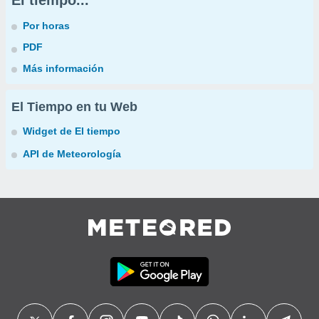
El tiempo...
Por horas
PDF
Más información
El Tiempo en tu Web
Widget de El tiempo
API de Meteorología