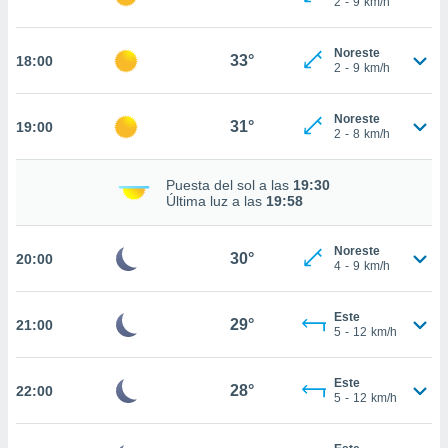
2
-
9
km/h
te
 de que
talarán
Noreste
33°
18:00
e sean
2
-
9
km/h
para
a
Noreste
por el sitio
31°
19:00
2
-
8
km/h
o se
cookies para
Puesta del sol a las
19:30
nto ni para
Última luz a las
19:58
licidad o
Noreste
ado, aunque
30°
20:00
4
-
9
km/h
sualizar
general no
ada. Puedes
Este
29°
21:00
 instalación
5
-
12
km/h
y acceder a
io web a
Este
ste abono
28°
22:00
5
-
12
km/h
 botón
.