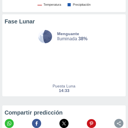
er momento
Temperatura
Precipitación
ic en
o en
Fase Lunar
 Cookies
en
eb.
Menguante
Iluminada
38%
y
socios
el
to de
la
 en un
Puesta Luna
 y/o acceder
14:33
 de datos
ara
 anuncios
ar perfiles
Compartir predicción
idad
a, utilizar
a