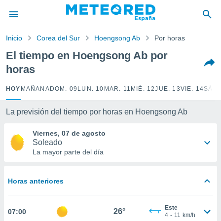
privacidad
o de
Inicio
Corea del Sur
Hoengsong Ab
Por horas
tiempo.com)
borado por
El tiempo en Hoengsong Ab por
es para
horas
ue la
 que se
e calidad.
HOY
MAÑANA
DOM. 09
LUN. 10
MAR. 11
MIÉ. 12
JUE. 13
VIE. 14
SÁB.
eder a este
ediante las
La previsión del tiempo por horas en Hoengsong Ab
opciones:
Viernes, 07 de agosto
ookies y
Soleado
e forma
La mayor parte del día
d digital
ada, basada
Horas anteriores
mación
ediante
ecnologías
Este
26°
07:00
nos permite
4
-
11
km/h