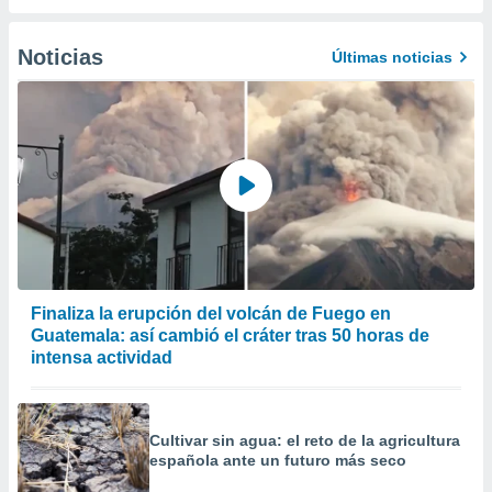
 la
Noticias
da, crear un
Últimas noticias
personalizar
o, uso de
a la
e contenido
do, medir el
 de la
medir el
 del
 comprender
 través de
s o a través
nación de
Finaliza la erupción del volcán de Fuego en
edentes de
Guatemala: así cambió el cráter tras 50 horas de
fuentes,
intensa actividad
y mejora de
os, uso de
ados con el
 seleccionar
Cultivar sin agua: el reto de la agricultura
o.
española ante un futuro más seco
calización