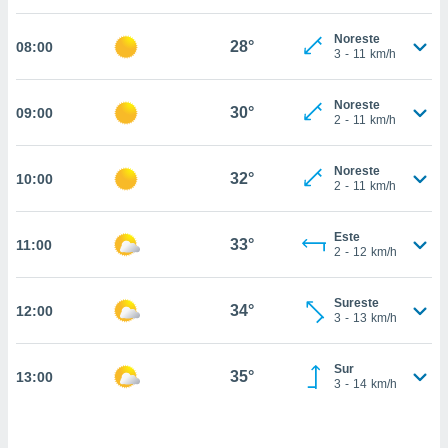
estra
ara seguir
Noreste
e contenido
28°
08:00
3
-
11
km/h
stándares
ACEPTAR
sin coste.
Y
Noreste
CONTINUAR
30°
09:00
 botón
2
-
11
km/h
continuar",
der a la
CONFIGURACIÓN
ndo la
Noreste
32°
10:00
2
-
11
km/h
 de todas
, ya sean
de nuestros
Este
33°
11:00
 nos
2
-
12
km/h
 y análisis
tamiento en
Sureste
34°
12:00
3
-
13
km/h
b, así como
un perfil
para
Sur
35°
13:00
ublicidad y
3
-
14
km/h
do en
 mismo.