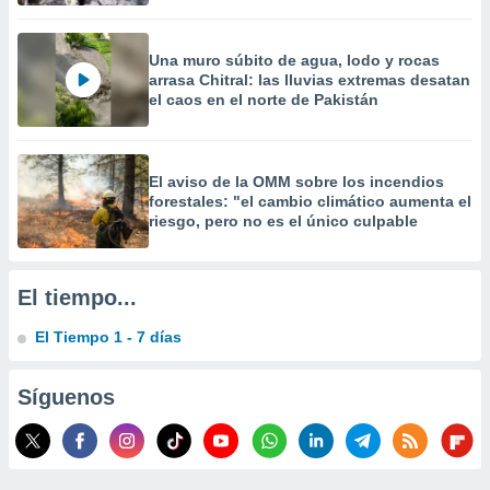
precisa e
ión mediante
Una muro súbito de agua, lodo y rocas
, publicidad
arrasa Chitral: las lluvias extremas desatan
el caos en el norte de Pakistán
dos,
 publicidad
,
ón de
El aviso de la OMM sobre los incendios
forestales: "el cambio climático aumenta el
 desarrollo
riesgo, pero no es el único culpable
s.
tros 1199
ios
El tiempo...
El Tiempo 1 - 7 días
Síguenos