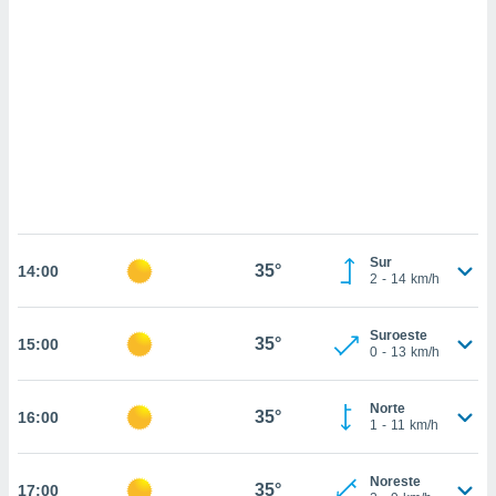
sultar más
 en nuestra
 Cookies
y
ualquier
ento
 botón
ación de
kies
 disponible
e nuestra
.
Sur
35°
14:00
2
-
14
km/h
IVAMENTE,
Suroeste
35°
15:00
as
0
-
13
km/h
 a cookies
 no aceptar
Norte
35°
16:00
ón de
1
-
11
km/h
uedes
uestro sitio
.com. En
Noreste
35°
17:00