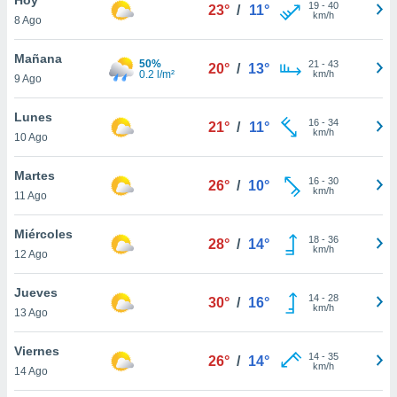
19
-
40
23°
/
11°
km/h
8 Ago
do en
 mismo.
sultar más
Mañana
50%
21
-
43
20°
/
13°
 en nuestra
0.2 l/m²
km/h
9 Ago
 Cookies
y
ualquier
Lunes
16
-
34
21°
/
11°
km/h
10 Ago
ento
 botón
ación de
Martes
16
-
30
26°
/
10°
kies
km/h
11 Ago
 disponible
e nuestra
Miércoles
18
-
36
.
28°
/
14°
km/h
12 Ago
IVAMENTE,
Jueves
14
-
28
30°
/
16°
km/h
13 Ago
as
 a cookies
Viernes
14
-
35
26°
/
14°
km/h
 no aceptar
14 Ago
ón de