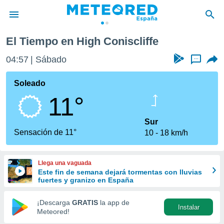
El Tiempo en High Coniscliffe
privacidad
04:57
Sábado
...
o de
tiempo.com)
borado por
Soleado
es para
11°
ue la
 que se
e calidad.
Sur
eder a este
Sensación de 11°
10
18 km/h
ediante las
opciones:
Llega una vaguada
ookies y
Este fin de semana dejará tormentas con lluvias
e forma
fuertes y granizo en España
d digital
¡Descarga
GRATIS
la app de
Instalar
ada, basada
Meteored!
mación