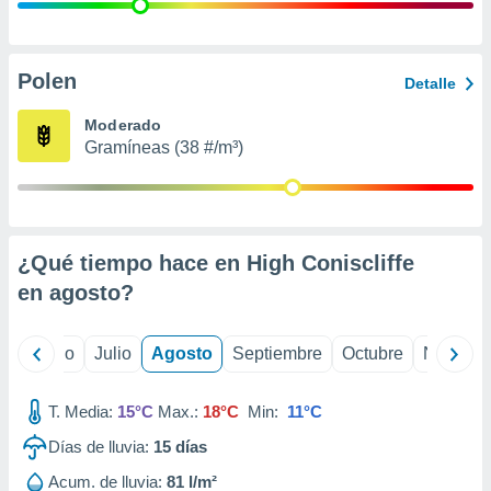
 seleccionar
o.
calización
precisa e
Polen
Detalle
ión mediante
Moderado
, publicidad
Gramíneas (38 #/m³)
dos,
 publicidad
,
ón de
¿Qué tiempo hace en High Coniscliffe
 desarrollo
s.
en
agosto
?
tros 1199
ios
yo
Junio
Julio
Agosto
Septiembre
Octubre
Noviemb
T. Media:
15°C
Max.:
18°C
Min:
11°C
Días de lluvia:
15
días
Acum. de lluvia:
81 l/m²