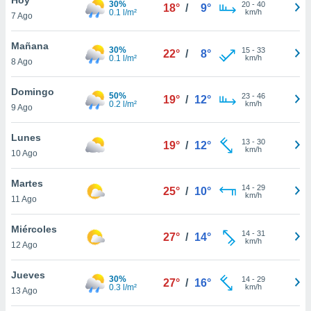
30%
20
-
40
18°
/
9°
0.1 l/m²
km/h
7 Ago
do en
 mismo.
sultar más
Mañana
30%
15
-
33
22°
/
8°
 en nuestra
0.1 l/m²
km/h
8 Ago
 Cookies
y
ualquier
Domingo
50%
23
-
46
19°
/
12°
0.2 l/m²
km/h
9 Ago
ento
 botón
ación de
Lunes
13
-
30
19°
/
12°
kies
km/h
10 Ago
 disponible
e nuestra
Martes
14
-
29
.
25°
/
10°
km/h
11 Ago
IVAMENTE,
Miércoles
14
-
31
27°
/
14°
km/h
12 Ago
as
 a cookies
Jueves
30%
14
-
29
27°
/
16°
0.3 l/m²
km/h
 no aceptar
13 Ago
ón de