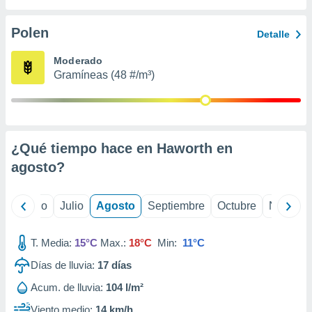
 seleccionar
o.
Polen
Detalle
calización
precisa e
Moderado
ión mediante
Gramíneas (48 #/m³)
, publicidad
dos,
 publicidad
,
¿Qué tiempo hace en Haworth en
ón de
agosto
?
 desarrollo
s.
tros 1199
yo
Junio
Julio
Agosto
Septiembre
Octubre
Noviemb
ios
T. Media:
15°C
Max.:
18°C
Min:
11°C
Días de lluvia:
17
días
Acum. de lluvia:
104 l/m²
Viento medio:
14 km/h