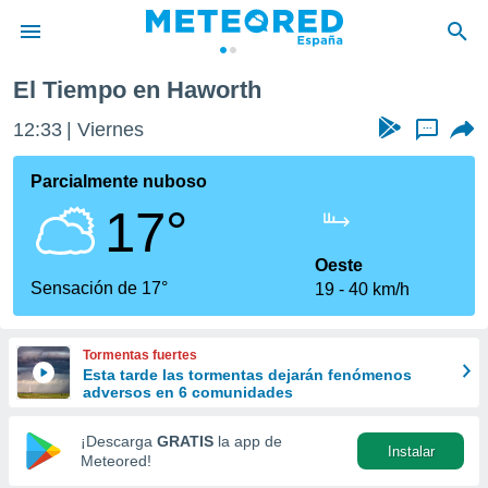
El Tiempo en Haworth
privacidad
12:33
Viernes
...
o de
tiempo.com)
borado por
Parcialmente nuboso
es para
17°
ue la
 que se
e calidad.
Oeste
eder a este
Sensación de 17°
19
40 km/h
ediante las
opciones:
Tormentas fuertes
ookies y
Esta tarde las tormentas dejarán fenómenos
e forma
adversos en 6 comunidades
d digital
¡Descarga
GRATIS
la app de
Instalar
ada, basada
Meteored!
mación