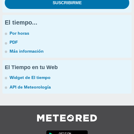
El tiempo...
Por horas
PDF
Más información
El Tiempo en tu Web
Widget de El tiempo
API de Meteorología