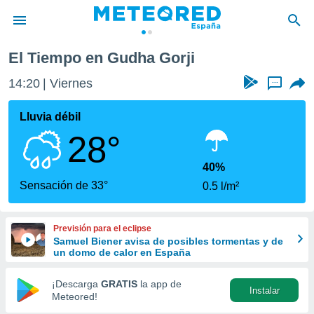
El Tiempo en Gudha Gorji
privacidad
14:20
Viernes
...
o de
tiempo.com)
borado por
Lluvia débil
es para
28°
ue la
 que se
e calidad.
40%
eder a este
Sensación de 33°
0.5 l/m²
ediante las
opciones:
Previsión para el eclipse
ookies y
Samuel Biener avisa de posibles tormentas y de
e forma
un domo de calor en España
d digital
¡Descarga
GRATIS
la app de
Instalar
ada, basada
Meteored!
mación