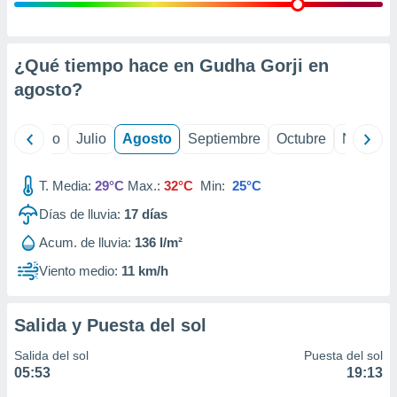
 seleccionar
o.
calización
precisa e
¿Qué tiempo hace en Gudha Gorji en
ión mediante
agosto
?
, publicidad
yo
Junio
Julio
Agosto
Septiembre
Octubre
Noviemb
dos,
 publicidad
,
T. Media:
29°C
Max.:
32°C
Min:
25°C
ón de
Días de lluvia:
17
días
 desarrollo
s.
Acum. de lluvia:
136 l/m²
tros 1199
Viento medio:
11 km/h
ios
Salida y Puesta del sol
Salida del sol
Puesta del sol
05:53
19:13