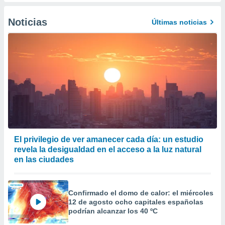
er momento
ic en
Noticias
Últimas noticias
o en
 Cookies
en
eb.
y
socios
el
to de
la
El privilegio de ver amanecer cada día: un estudio
 en un
revela la desigualdad en el acceso a la luz natural
 y/o acceder
en las ciudades
 de datos
ara
 anuncios
Confirmado el domo de calor: el miércoles
ar perfiles
12 de agosto ocho capitales españolas
idad
podrían alcanzar los 40 ºC
a, utilizar
a