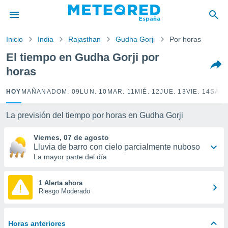
privacidad
o de
Inicio
India
Rajasthan
Gudha Gorji
Por horas
tiempo.com)
borado por
El tiempo en Gudha Gorji por
es para
horas
ue la
 que se
e calidad.
HOY
MAÑANA
DOM. 09
LUN. 10
MAR. 11
MIÉ. 12
JUE. 13
VIE. 14
SÁB.
eder a este
ediante las
La previsión del tiempo por horas en Gudha Gorji
opciones:
Viernes, 07 de agosto
ookies y
Lluvia de barro con cielo parcialmente nuboso
e forma
La mayor parte del día
d digital
ada, basada
1 Alerta ahora
Riesgo Moderado
mación
ediante
ecnologías
nos permite
Horas anteriores