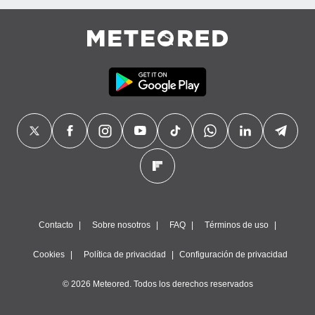
precisa e
ión mediante
, publicidad
dos,
 publicidad
,
ón de
 desarrollo
s.
tros 1199
ios
Contacto
Sobre nosotros
FAQ
Términos de uso
Cookies
Política de privacidad
Configuración de privacidad
© 2026 Meteored. Todos los derechos reservados