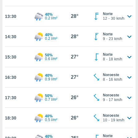
estra
ara seguir
e contenido
Norte
40%
28°
13:30
0.2 l/m²
12
-
30
km/h
stándares
ACEPTAR
sin coste.
Y
CONTINUAR
Norte
 botón
40%
28°
14:30
0.2 l/m²
9
-
23
km/h
continuar",
der a la
CONFIGURACIÓN
ndo la
Norte
50%
27°
15:30
 de todas
0.6 l/m²
8
-
18
km/h
, ya sean
de nuestros
Noroeste
40%
 nos
27°
16:30
0.9 l/m²
8
-
16
km/h
 y análisis
tamiento en
Noroeste
50%
26°
17:30
b, así como
0.7 l/m²
9
-
17
km/h
un perfil
para
Noroeste
40%
ublicidad y
26°
18:30
0.5 l/m²
10
-
19
km/h
do en
 mismo.
Norte
40%