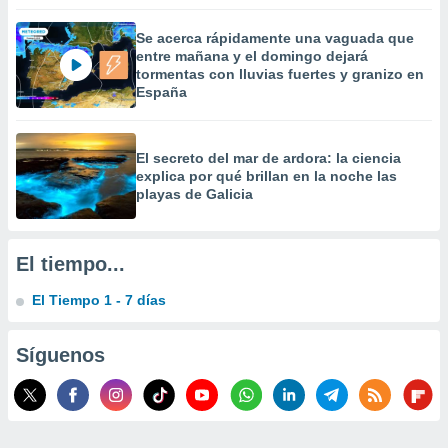
 la
Se acerca rápidamente una vaguada que
da, crear un
entre mañana y el domingo dejará
personalizar
tormentas con lluvias fuertes y granizo en
o, uso de
España
a la
e contenido
do, medir el
El secreto del mar de ardora: la ciencia
 de la
explica por qué brillan en la noche las
medir el
playas de Galicia
 del
 comprender
 través de
s o a través
El tiempo...
nación de
edentes de
El Tiempo 1 - 7 días
fuentes,
y mejora de
Síguenos
os, uso de
ados con el
 seleccionar
o.
calización