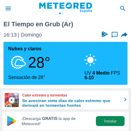
El Tiempo en Grub (Ar)
privacidad
16:13
Domingo
...
o de
tiempo.com)
borado por
Nubes y claros
es para
28°
ue la
 que se
e calidad.
UV
4 Medio
FPS
eder a este
Sensación de 28°
6-10
ediante las
opciones:
Calor extremo y tormentas
ookies y
Se avecinan siete días de calor extremo que
e forma
derivará en tormentas fuertes
d digital
¡Descarga
GRATIS
la app de
Instalar
ada, basada
Meteored!
mación