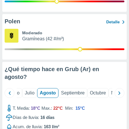
 seleccionar
o.
calización
precisa e
Polen
Detalle
ión mediante
Moderado
, publicidad
Gramíneas (42 #/m³)
dos,
 publicidad
,
ón de
¿Qué tiempo hace en Grub (Ar) en
 desarrollo
s.
agosto
?
tros 1199
ios
yo
Junio
Julio
Agosto
Septiembre
Octubre
Noviemb
T. Media:
18°C
Max.:
22°C
Min:
15°C
Días de lluvia:
16
días
Acum. de lluvia:
163 l/m²