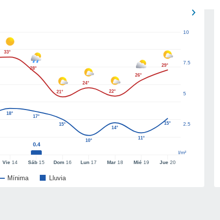
10
33°
7.5
29°
28°
26°
24°
22°
21°
5
18°
17°
15°
2.5
15°
14°
11°
10°
0.4
l/m²
Vie
14
Sáb
15
Dom
16
Lun
17
Mar
18
Mié
19
Jue
20
Mínima
Lluvia