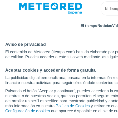
El tiempo
Noticias
Ví
Aviso de privacidad
El contenido de Meteored (tiempo.com) ha sido elaborado por pr
de calidad. Puedes acceder a este sitio web mediante las sigui
Aceptar cookies y acceder de forma gratuita
Inicio
Reino Unido
Tierras Medias Orientales
Gr
La publicidad digital personalizada, basada en la información r
financiar nuestra actividad para seguir ofreciéndote contenido c
El Tiempo en Greetwell
Pulsando el botón "Aceptar y continuar", puedes acceder a la w
nuestras o de nuestros socios, que nos permiten el seguimiento
14:53
Sábado
desarrollar un perfil específico para mostrarte publicidad y co
más información en nuestra
Política de Cookies
y retirar en cu
Configuración de cookies
que aparece disponible en el pie de n
Nubes y claros