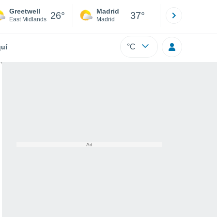
Greetwell
Madrid
Barcelona
26°
37°
East Midlands
Madrid
Barcelona
°C
uí