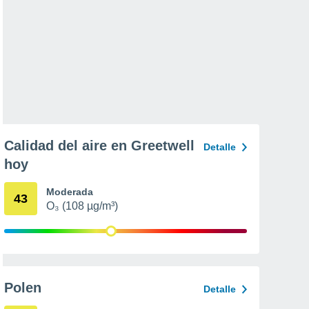
Calidad del aire en Greetwell
Detalle
hoy
Moderada
43
O₃ (108 µg/m³)
Polen
Detalle