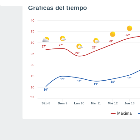
Gráficas del tiempo
40
35
32°
29°
30
27°
27°
26°
24°
25
20
15
15°
15°
14°
14°
13°
10
10°
°C
Sáb
8
Dom
9
Lun
10
Mar
11
Mié
12
Jue
13
Máxima