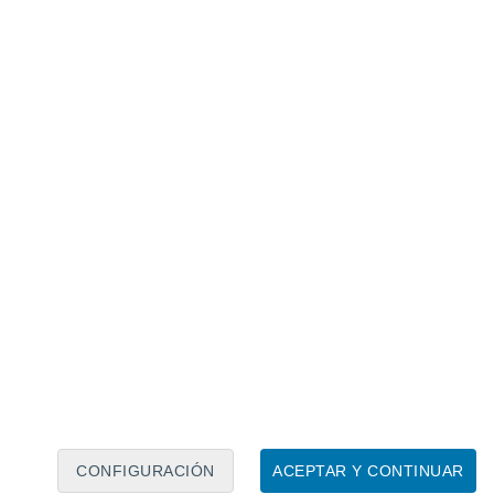
Calendario lunar
Lun
Mar
Mié
Jue
Vie
Sáb
Dom
8
9
10
11
12
13
14
15
16
17
18
19
20
21
CONFIGURACIÓN
ACEPTAR Y CONTINUAR