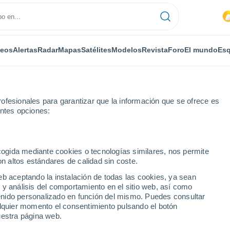
deos
Alertas
Radar
Mapas
Satélites
Modelos
Revista
Foro
El mundo
Esq
ofesionales para garantizar que la información que se ofrece es
entes opciones:
eetwell
ecogida mediante cookies o tecnologías similares, nos permite
on altos estándares de calidad sin coste.
eb aceptando la instalación de todas las cookies, ya sean
 y análisis del comportamiento en el sitio web, así como
...
ntenido personalizado en función del mismo. Puedes consultar
alquier momento el consentimiento pulsando el botón
Por horas
uestra página web.
Cielos nubosos en las próximas
horas