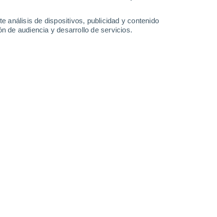
26°
/
13°
29°
/
14°
32°
/
15°
33°
/
18°
e análisis de dispositivos, publicidad y contenido
n de audiencia y desarrollo de servicios.
-
38
km/h
18
-
38
km/h
15
-
29
km/h
14
-
34
km/h
sto
Sur
4 Medio
15
-
33 km/h
FPS:
6-10
Sur
3 Medio
15
-
33 km/h
FPS:
6-10
Sur
2 Bajo
15
-
32 km/h
FPS:
no
Sur
1 Bajo
14
-
31 km/h
FPS:
no