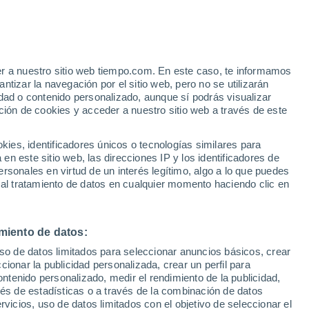
er a nuestro sitio web tiempo.com. En este caso, te informamos
/h
tizar la navegación por el sitio web, pero no se utilizarán
dad o contenido personalizado, aunque sí podrás visualizar
ción de cookies y acceder a nuestro sitio web a través de este
es, identificadores únicos o tecnologías similares para
n este sitio web, las direcciones IP y los identificadores de
rsonales en virtud de un interés legítimo, algo a lo que puedes
e nubosidad
Radar de lluvia
Satélites
Modelos
 al tratamiento de datos en cualquier momento haciendo clic en
miento de datos:
Martes
Miércoles
Jueves
Viernes
uso de datos limitados para seleccionar anuncios básicos, crear
11 Ago
12 Ago
13 Ago
14 Ago
ccionar la publicidad personalizada, crear un perfil para
ontenido personalizado, medir el rendimiento de la publicidad,
vés de estadísticas o a través de la combinación de datos
rvicios, uso de datos limitados con el objetivo de seleccionar el