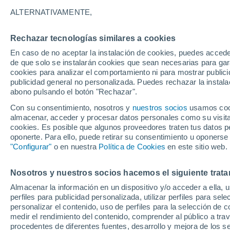
26°
ALTERNATIVAMENTE,
Rechazar tecnologías similares a cookies
Sur
En caso de no aceptar la instalación de cookies, puedes acced
Sensación de 26°
15
-
33 km
de que solo se instalarán cookies que sean necesarias para garan
cookies para analizar el comportamiento ni para mostrar publici
publicidad general no personalizada. Puedes rechazar la instala
abono pulsando el botón "Rechazar".
Tormentas muy fuertes
Dejarán lluvias muy intensas, reventones y
Con su consentimiento, nosotros y
nuestros socios
usamos cooki
pedrisco en las comunidades del norte
almacenar, acceder y procesar datos personales como su visita e
cookies. Es posible que algunos proveedores traten tus datos pe
El Tiempo 1 - 7 días
Por horas
Actualidad
Mapa d
oponerte. Para ello, puede retirar su consentimiento u oponerse
"Configurar"
o en nuestra
Política de Cookies
en este sitio web.
Nosotros y nuestros socios hacemos el siguiente trata
Mañana
Lunes
Hoy
Almacenar la información en un dispositivo y/o acceder a ella, 
9 Ago
10 Ago
8 Ago
perfiles para publicidad personalizada, utilizar perfiles para sele
personalizar el contenido, uso de perfiles para la selección de c
medir el rendimiento del contenido, comprender al público a tra
procedentes de diferentes fuentes, desarrollo y mejora de los se