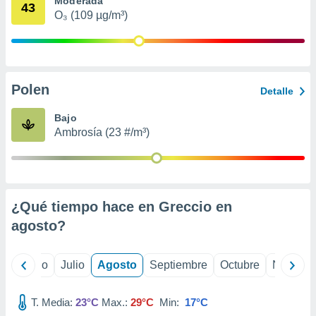
Moderada
 seleccionar
43
o.
O₃ (109 µg/m³)
calización
precisa e
ión mediante
Polen
, publicidad
Detalle
dos,
Bajo
 publicidad
Ambrosía (23 #/m³)
,
ón de
 desarrollo
s.
¿Qué tiempo hace en Greccio en
tros 1199
ios
agosto
?
yo
Junio
Julio
Agosto
Septiembre
Octubre
Noviemb
T. Media:
23°C
Max.:
29°C
Min:
17°C