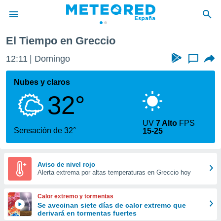
El Tiempo en Greccio
privacidad
12:11
Domingo
...
o de
tiempo.com)
borado por
Nubes y claros
es para
32°
ue la
 que se
e calidad.
UV
7 Alto
FPS
eder a este
Sensación de 32°
15-25
ediante las
opciones:
ookies y
Aviso de nivel rojo
Alerta extrema por altas temperaturas en Greccio hoy
e forma
d digital
Calor extremo y tormentas
ada, basada
Se avecinan siete días de calor extremo que
derivará en tormentas fuertes
mación