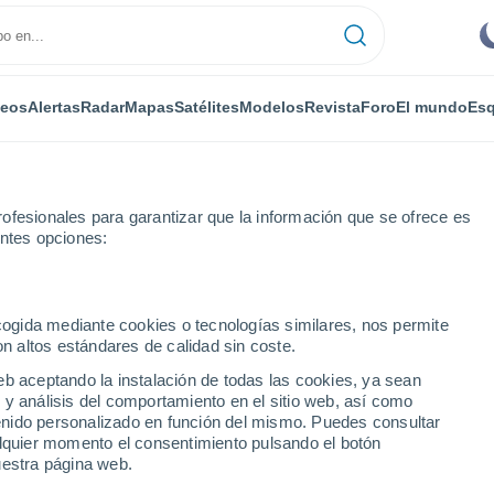
deos
Alertas
Radar
Mapas
Satélites
Modelos
Revista
Foro
El mundo
Esq
ofesionales para garantizar que la información que se ofrece es
entes opciones:
amyanovo
ecogida mediante cookies o tecnologías similares, nos permite
on altos estándares de calidad sin coste.
Damyanovo
eb aceptando la instalación de todas las cookies, ya sean
 y análisis del comportamiento en el sitio web, así como
...
ntenido personalizado en función del mismo. Puedes consultar
alquier momento el consentimiento pulsando el botón
Por horas
uestra página web.
Cielos despejados en las
próximas horas