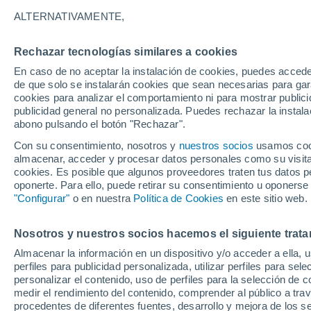
23°
ALTERNATIVAMENTE,
Rechazar tecnologías similares a cookies
Menguant
En caso de no aceptar la instalación de cookies, puedes acced
Iluminada
Sensación de 24°
de que solo se instalarán cookies que sean necesarias para garan
cookies para analizar el comportamiento ni para mostrar publici
publicidad general no personalizada. Puedes rechazar la instala
abono pulsando el botón "Rechazar".
Llega una vaguada
Este fin de semana dejará tormentas con lluv
Con su consentimiento, nosotros y
nuestros socios
usamos cooki
fuertes y granizo en España
almacenar, acceder y procesar datos personales como su visita e
cookies. Es posible que algunos proveedores traten tus datos pe
El Tiempo 1 - 7 días
Por horas
Actualidad
Mapa de
oponerte. Para ello, puede retirar su consentimiento u oponerse
"Configurar"
o en nuestra
Política de Cookies
en este sitio web.
Nosotros y nuestros socios hacemos el siguiente trata
Mañana
Domingo
Hoy
Almacenar la información en un dispositivo y/o acceder a ella, 
8 Ago
9 Ago
7 Ago
perfiles para publicidad personalizada, utilizar perfiles para sele
personalizar el contenido, uso de perfiles para la selección de c
medir el rendimiento del contenido, comprender al público a tra
procedentes de diferentes fuentes, desarrollo y mejora de los se
60%
40%