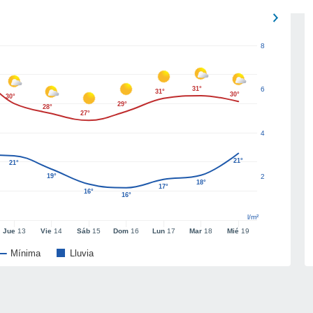
8
31°
6
31°
30°
30°
29°
28°
27°
4
21°
21°
19°
2
18°
17°
16°
16°
l/m²
Jue
13
Vie
14
Sáb
15
Dom
16
Lun
17
Mar
18
Mié
19
Mínima
Lluvia