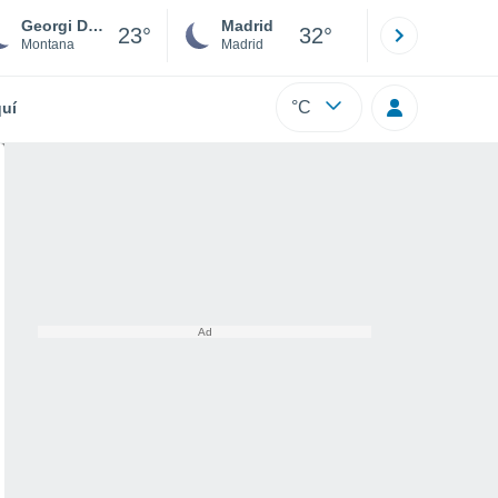
Georgi Damyanovo
Madrid
Barcelona
23°
32°
Montana
Madrid
Barcelona
°C
uí