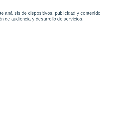
31°
/
20°
32°
/
19°
34°
/
21°
30°
/
21°
e análisis de dispositivos, publicidad y contenido
n de audiencia y desarrollo de servicios.
-
25
km/h
7
-
20
km/h
5
-
20
km/h
9
-
34
km/h
, 7 de agosto
Noreste
3 Medio
°
2
-
19 km/h
FPS:
6-10
Norte
2 Bajo
°
2
-
16 km/h
FPS:
no
Noreste
1 Bajo
°
3
-
13 km/h
FPS:
no
Oeste
0 Bajo
°
2
-
11 km/h
FPS:
no