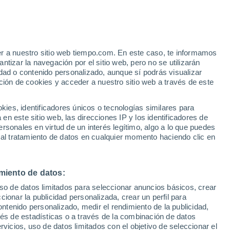
Aviso de nivel undefined
Alerta undefined por bajas
temperaturas en Georgi Damyanovo
hoy
e
er a nuestro sitio web tiempo.com. En este caso, te informamos
:
36%
tizar la navegación por el sitio web, pero no se utilizarán
dad o contenido personalizado, aunque sí podrás visualizar
ción de cookies y acceder a nuestro sitio web a través de este
ias
es, identificadores únicos o tecnologías similares para
n este sitio web, las direcciones IP y los identificadores de
rsonales en virtud de un interés legítimo, algo a lo que puedes
 temperatura
Radar de lluvia
Satélites
Modelos
 al tratamiento de datos en cualquier momento haciendo clic en
miento de datos:
Lunes
Martes
Miércoles
Jueves
uso de datos limitados para seleccionar anuncios básicos, crear
10 Ago
11 Ago
12 Ago
13 Ago
ccionar la publicidad personalizada, crear un perfil para
ontenido personalizado, medir el rendimiento de la publicidad,
vés de estadísticas o a través de la combinación de datos
rvicios, uso de datos limitados con el objetivo de seleccionar el