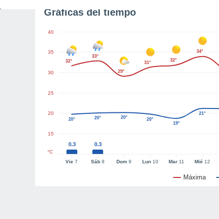
Gráficas del tiempo
40
34°
35
33°
32°
32°
31°
29°
30
25
20
21°
20°
20°
20°
20°
19°
15
0.3
0.3
°C
Vie
7
Sáb
8
Dom
9
Lun
10
Mar
11
Mié
12
Máxima