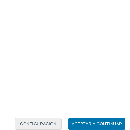
Calendario lunar
Lun
Mar
Mié
Jue
Vie
Sáb
Dom
7
8
9
10
11
12
13
14
15
16
17
18
19
20
CONFIGURACIÓN
ACEPTAR Y CONTINUAR