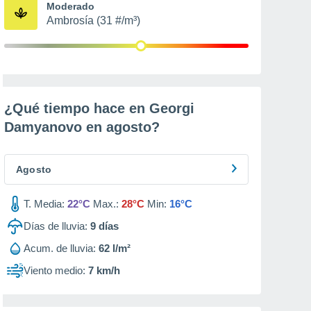
Moderado
Ambrosía (31 #/m³)
¿Qué tiempo hace en Georgi
Damyanovo en
agosto
?
Agosto
T. Media:
22°C
Max.:
28°C
Min:
16°C
Días de lluvia:
9
días
Acum. de lluvia:
62 l/m²
Viento medio:
7 km/h