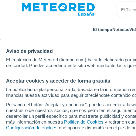
El tiempo
Noticias
Ví
Aviso de privacidad
El contenido de Meteored (tiempo.com) ha sido elaborado por pr
de calidad. Puedes acceder a este sitio web mediante las sigui
Aceptar cookies y acceder de forma gratuita
Inicio
Bulgaria
Provincia de Montana
Georgi D
La publicidad digital personalizada, basada en la información r
financiar nuestra actividad para seguir ofreciéndote contenido c
El Tiempo en Georgi 
Pulsando el botón "Aceptar y continuar", puedes acceder a la w
nuestras o de nuestros socios, que nos permiten el seguimiento
23:31
Viernes
desarrollar un perfil específico para mostrarte publicidad y co
más información en nuestra
Política de Cookies
y retirar en cu
Configuración de cookies
que aparece disponible en el pie de n
Cielo despejado