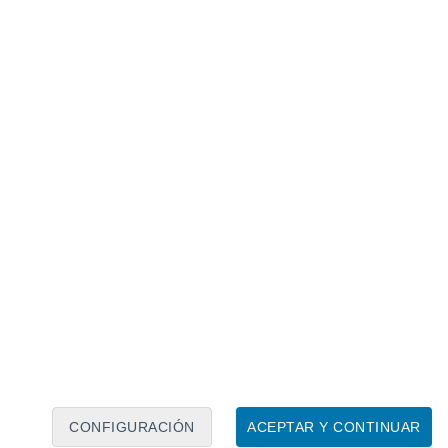
Calendario lunar
Lun
Mar
Mié
Jue
Vie
Sáb
Dom
7
8
9
10
11
12
13
14
15
16
17
18
19
20
CONFIGURACIÓN
ACEPTAR Y CONTINUAR