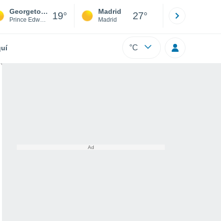
Georgetown
Madrid
Barcelona
19°
27°
Prince Edward Island
Madrid
Barcelona
°C
uí