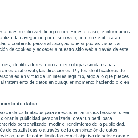
Aviso de nivel amarillo
Alerta moderada por altas
temperaturas en Georgetown hoy
e
er a nuestro sitio web tiempo.com. En este caso, te informamos
:
33%
tizar la navegación por el sitio web, pero no se utilizarán
dad o contenido personalizado, aunque sí podrás visualizar
ción de cookies y acceder a nuestro sitio web a través de este
 de
es, identificadores únicos o tecnologías similares para
n este sitio web, las direcciones IP y los identificadores de
rsonales en virtud de un interés legítimo, algo a lo que puedes
 temperatura
Radar de lluvia
Satélites
Modelos
 al tratamiento de datos en cualquier momento haciendo clic en
miento de datos:
Lunes
Martes
Miércoles
Jueves
uso de datos limitados para seleccionar anuncios básicos, crear
10 Ago
11 Ago
12 Ago
13 Ago
ccionar la publicidad personalizada, crear un perfil para
ontenido personalizado, medir el rendimiento de la publicidad,
vés de estadísticas o a través de la combinación de datos
rvicios, uso de datos limitados con el objetivo de seleccionar el
80%
80%
70%