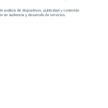
1.8 l/m²
3.6 l/m²
1 l/m²
26°
/
20°
26°
/
19°
25°
/
18°
27°
/
18°
e análisis de dispositivos, publicidad y contenido
n de audiencia y desarrollo de servicios.
-
26
km/h
14
-
33
km/h
11
-
25
km/h
10
-
28
km/h
 de agosto
Sur
0 Bajo
7
-
13 km/h
FPS:
no
Suroeste
0 Bajo
6
-
12 km/h
FPS:
no
Suroeste
1 Bajo
6
-
13 km/h
FPS:
no
Suroeste
5 Medio
5
-
15 km/h
FPS:
6-10