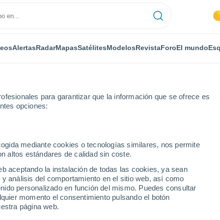
deos
Alertas
Radar
Mapas
Satélites
Modelos
Revista
Foro
El mundo
Esq
ofesionales para garantizar que la información que se ofrece es
entes opciones:
town
ecogida mediante cookies o tecnologías similares, nos permite
on altos estándares de calidad sin coste.
wn - PE
eb aceptando la instalación de todas las cookies, ya sean
 y análisis del comportamiento en el sitio web, así como
...
ntenido personalizado en función del mismo. Puedes consultar
alquier momento el consentimiento pulsando el botón
Por horas
uestra página web.
Cielos despejados en las
próximas horas