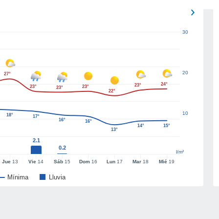
30
20
27°
24°
23°
23°
23°
23°
22°
10
18°
17°
16°
16°
14°
15°
13°
2.1
0.2
l/m²
Jue
13
Vie
14
Sáb
15
Dom
16
Lun
17
Mar
18
Mié
19
Mínima
Lluvia