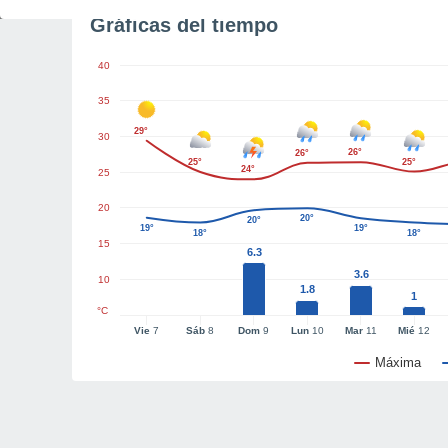
Gráficas del tiempo
40
35
29°
30
26°
26°
25°
25°
24°
25
20
20°
20°
19°
19°
18°
18°
15
6.3
3.6
10
1.8
1
°C
Vie
7
Sáb
8
Dom
9
Lun
10
Mar
11
Mié
12
Máxima