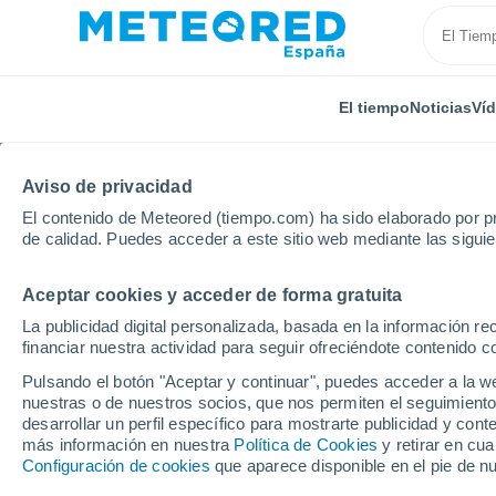
El tiempo
Noticias
Ví
Aviso de privacidad
El contenido de Meteored (tiempo.com) ha sido elaborado por pr
de calidad. Puedes acceder a este sitio web mediante las sigui
Aceptar cookies y acceder de forma gratuita
Inicio
Canadá
Isla del Principe Eduardo
George
La publicidad digital personalizada, basada en la información r
financiar nuestra actividad para seguir ofreciéndote contenido c
El Tiempo en Georgeto
Pulsando el botón "Aceptar y continuar", puedes acceder a la w
nuestras o de nuestros socios, que nos permiten el seguimiento
05:08
Viernes
desarrollar un perfil específico para mostrarte publicidad y co
más información en nuestra
Política de Cookies
y retirar en cu
Configuración de cookies
que aparece disponible en el pie de n
Cielo despejado