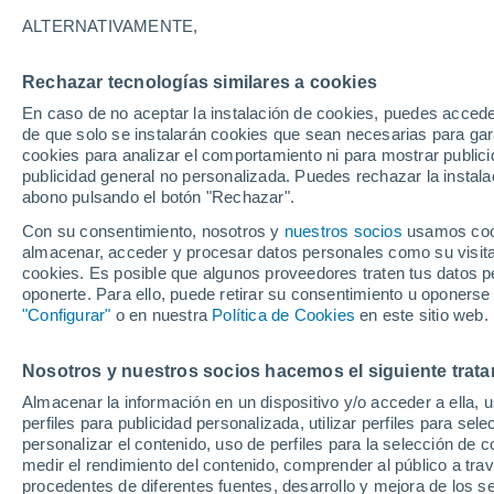
19°
ALTERNATIVAMENTE,
Rechazar tecnologías similares a cookies
Menguant
En caso de no aceptar la instalación de cookies, puedes acced
Iluminada
Sensación de 19°
de que solo se instalarán cookies que sean necesarias para garan
cookies para analizar el comportamiento ni para mostrar publici
publicidad general no personalizada. Puedes rechazar la instala
abono pulsando el botón "Rechazar".
Previsión para el eclipse
Samuel Biener avisa de posibles tormentas y
Con su consentimiento, nosotros y
nuestros socios
usamos cooki
un domo de calor en España
almacenar, acceder y procesar datos personales como su visita e
cookies. Es posible que algunos proveedores traten tus datos pe
El Tiempo 1 - 7 días
Por horas
Actualidad
Mapa de
oponerte. Para ello, puede retirar su consentimiento u oponerse
"Configurar"
o en nuestra
Política de Cookies
en este sitio web.
Nosotros y nuestros socios hacemos el siguiente trata
Mañana
Domingo
Hoy
Almacenar la información en un dispositivo y/o acceder a ella, 
8 Ago
9 Ago
7 Ago
perfiles para publicidad personalizada, utilizar perfiles para sele
personalizar el contenido, uso de perfiles para la selección de c
medir el rendimiento del contenido, comprender al público a tra
procedentes de diferentes fuentes, desarrollo y mejora de los se
80%