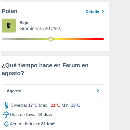
Polen
Detalle
Bajo
Gramíneas (20 #/m³)
¿Qué tiempo hace en Farum en
agosto
?
Agosto
T. Media:
17°C
Max.:
21°C
Min:
13°C
Días de lluvia:
14
días
Acum. de lluvia:
81 l/m²