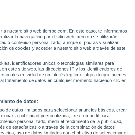
er a nuestro sitio web tiempo.com. En este caso, te informamos
/h
tizar la navegación por el sitio web, pero no se utilizarán
dad o contenido personalizado, aunque sí podrás visualizar
ción de cookies y acceder a nuestro sitio web a través de este
ias
es, identificadores únicos o tecnologías similares para
n este sitio web, las direcciones IP y los identificadores de
rsonales en virtud de un interés legítimo, algo a lo que puedes
 lluvia
Radar de lluvia
Satélites
Modelos
 al tratamiento de datos en cualquier momento haciendo clic en
miento de datos:
Martes
Miércoles
Jueves
Viernes
uso de datos limitados para seleccionar anuncios básicos, crear
11 Ago
12 Ago
13 Ago
14 Ago
ccionar la publicidad personalizada, crear un perfil para
ontenido personalizado, medir el rendimiento de la publicidad,
vés de estadísticas o a través de la combinación de datos
rvicios, uso de datos limitados con el objetivo de seleccionar el