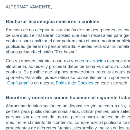
18°
ALTERNATIVAMENTE,
Rechazar tecnologías similares a cookies
Oeste
En caso de no aceptar la instalación de cookies, puedes acced
Sensación de 18°
15
-
34 km
de que solo se instalarán cookies que sean necesarias para garan
cookies para analizar el comportamiento ni para mostrar publici
publicidad general no personalizada. Puedes rechazar la instala
abono pulsando el botón "Rechazar".
Llega una vaguada
Este fin de semana dejará tormentas con lluv
Con su consentimiento, nosotros y
nuestros socios
usamos cooki
fuertes y granizo en España
almacenar, acceder y procesar datos personales como su visita e
cookies. Es posible que algunos proveedores traten tus datos pe
El Tiempo 1 - 7 días
Por horas
Actualidad
Mapa de
oponerte. Para ello, puede retirar su consentimiento u oponerse
"Configurar"
o en nuestra
Política de Cookies
en este sitio web.
Nosotros y nuestros socios hacemos el siguiente trata
Mañana
Lunes
Hoy
Almacenar la información en un dispositivo y/o acceder a ella, 
9 Ago
10 Ago
8 Ago
perfiles para publicidad personalizada, utilizar perfiles para sele
personalizar el contenido, uso de perfiles para la selección de c
medir el rendimiento del contenido, comprender al público a tra
procedentes de diferentes fuentes, desarrollo y mejora de los se
90%