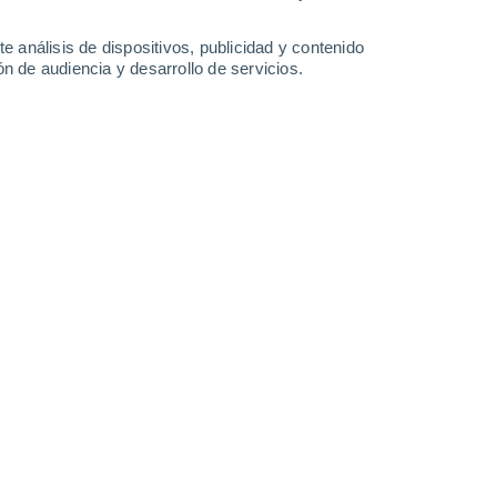
19°
/
13°
21°
/
11°
22°
/
10°
29°
/
14°
e análisis de dispositivos, publicidad y contenido
n de audiencia y desarrollo de servicios.
-
51
km/h
9
-
22
km/h
10
-
28
km/h
13
-
34
km/h
Oeste
2 Bajo
15
-
34 km/h
FPS:
no
Oeste
3 Medio
15
-
35 km/h
FPS:
6-10
Oeste
2 Bajo
15
-
35 km/h
FPS:
no
Oeste
3 Medio
14
-
34 km/h
FPS:
6-10