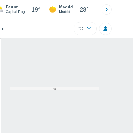
Farum
Madrid
Barcelona
19°
28°
Capital Region
Madrid
Barcelona
°C
uí