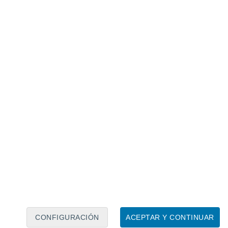
Calendario lunar
Lun
Mar
Mié
Jue
Vie
Sáb
Dom
8
9
10
11
12
13
14
15
16
17
18
19
20
21
CONFIGURACIÓN
ACEPTAR Y CONTINUAR