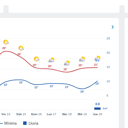
25
29°
20
26°
21°
20°
20°
20°
15
18°
10
15°
14°
14°
13°
13°
12°
10°
5
0.9
l/m²
Vie
14
Sáb
15
Dom
16
Lun
17
Mar
18
Mié
19
Jue
20
Mínima
Lluvia