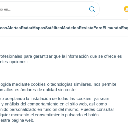
deos
Alertas
Radar
Mapas
Satélites
Modelos
Revista
Foro
El mundo
Esq
ofesionales para garantizar que la información que se ofrece es
entes opciones:
ecogida mediante cookies o tecnologías similares, nos permite
on altos estándares de calidad sin coste.
eb aceptando la instalación de todas las cookies, ya sean
 y análisis del comportamiento en el sitio web, así como
...
ntenido personalizado en función del mismo. Puedes consultar
alquier momento el consentimiento pulsando el botón
Por horas
uestra página web.
Cielos cubiertos en las próximas
horas