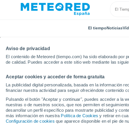
El tiempo
Noticias
Ví
Aviso de privacidad
El contenido de Meteored (tiempo.com) ha sido elaborado por pr
de calidad. Puedes acceder a este sitio web mediante las sigui
Aceptar cookies y acceder de forma gratuita
Inicio
Dinamarca
Region Capital
Farum
La publicidad digital personalizada, basada en la información r
financiar nuestra actividad para seguir ofreciéndote contenido c
El Tiempo en Farum
Pulsando el botón "Aceptar y continuar", puedes acceder a la w
nuestras o de nuestros socios, que nos permiten el seguimiento
10:02
Sábado
desarrollar un perfil específico para mostrarte publicidad y co
más información en nuestra
Política de Cookies
y retirar en cu
Configuración de cookies
que aparece disponible en el pie de n
Nubes y claros