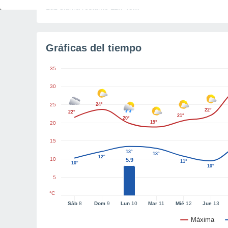
Luz diurna restante
11h 45m
Gráficas del tiempo
35
30
25
24°
22°
22°
21°
20°
19°
20
15
13°
13°
12°
10
5.9
11°
10°
10°
5
°C
Sáb
8
Dom
9
Lun
10
Mar
11
Mié
12
Jue
13
Máxima