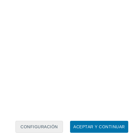
Calendario lunar
Lun
Mar
Mié
Jue
Vie
Sáb
Dom
7
8
9
10
11
12
13
14
15
16
17
18
19
20
CONFIGURACIÓN
ACEPTAR Y CONTINUAR