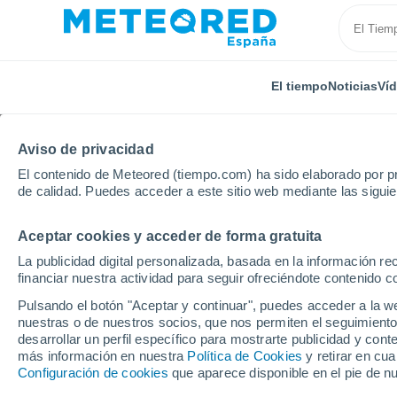
El tiempo
Noticias
Ví
Aviso de privacidad
El contenido de Meteored (tiempo.com) ha sido elaborado por pr
de calidad. Puedes acceder a este sitio web mediante las sigui
Aceptar cookies y acceder de forma gratuita
Inicio
Estados Unidos
Estado de Ohio
Squires
La publicidad digital personalizada, basada en la información r
financiar nuestra actividad para seguir ofreciéndote contenido c
El tiempo en Squires - 
Pulsando el botón "Aceptar y continuar", puedes acceder a la w
nuestras o de nuestros socios, que nos permiten el seguimiento
22:24
Viernes
desarrollar un perfil específico para mostrarte publicidad y co
más información en nuestra
Política de Cookies
y retirar en cu
Configuración de cookies
que aparece disponible en el pie de n
Cielo despejado