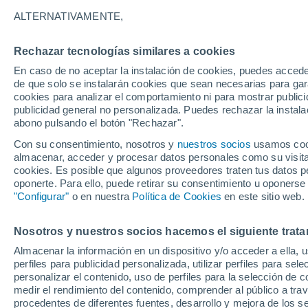
22°
ALTERNATIVAMENTE,
Rechazar tecnologías similares a cookies
Menguant
En caso de no aceptar la instalación de cookies, puedes acced
Iluminada
Sensación de 22°
de que solo se instalarán cookies que sean necesarias para garan
cookies para analizar el comportamiento ni para mostrar publici
publicidad general no personalizada. Puedes rechazar la instala
abono pulsando el botón "Rechazar".
Llega una vaguada
Este fin de semana dejará tormentas con lluv
Con su consentimiento, nosotros y
nuestros socios
usamos cooki
fuertes y granizo en España
almacenar, acceder y procesar datos personales como su visita e
cookies. Es posible que algunos proveedores traten tus datos pe
El Tiempo 1 - 7 días
Por horas
Actualidad
Mapa de
oponerte. Para ello, puede retirar su consentimiento u oponerse
"Configurar"
o en nuestra
Política de Cookies
en este sitio web.
Nosotros y nuestros socios hacemos el siguiente trata
Sábado
Domingo
Viernes
Almacenar la información en un dispositivo y/o acceder a ella, 
15 Ago
16 Ago
14 Ago
perfiles para publicidad personalizada, utilizar perfiles para sele
personalizar el contenido, uso de perfiles para la selección de c
medir el rendimiento del contenido, comprender al público a tra
procedentes de diferentes fuentes, desarrollo y mejora de los se