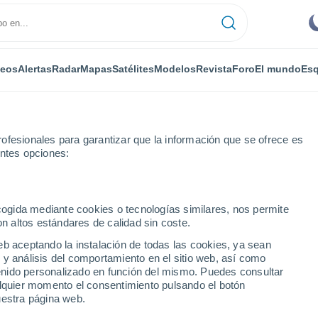
deos
Alertas
Radar
Mapas
Satélites
Modelos
Revista
Foro
El mundo
Esq
ofesionales para garantizar que la información que se ofrece es
entes opciones:
Próxima semana
ecogida mediante cookies o tecnologías similares, nos permite
on altos estándares de calidad sin coste.
OH 8 - 14 días
eb aceptando la instalación de todas las cookies, ya sean
 y análisis del comportamiento en el sitio web, así como
...
ntenido personalizado en función del mismo. Puedes consultar
alquier momento el consentimiento pulsando el botón
Por horas
uestra página web.
Lluvias débiles en las próximas
horas