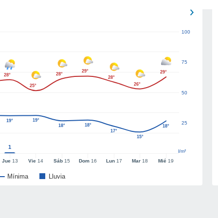
100
75
29°
29°
28°
28°
28°
26°
25°
50
19°
19°
25
18°
18°
18°
17°
15°
1
l/m²
Jue
13
Vie
14
Sáb
15
Dom
16
Lun
17
Mar
18
Mié
19
Mínima
Lluvia