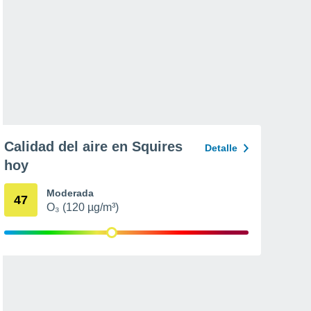
Calidad del aire en Squires
Detalle
hoy
Moderada
47
O₃ (120 µg/m³)