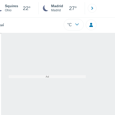
Squires
Madrid
Barcelona
22°
27°
Ohio
Madrid
Barcelona
°C
uí