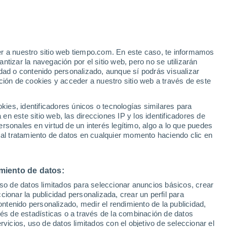
e
er a nuestro sitio web tiempo.com. En este caso, te informamos
:
32%
tizar la navegación por el sitio web, pero no se utilizarán
dad o contenido personalizado, aunque sí podrás visualizar
ción de cookies y acceder a nuestro sitio web a través de este
ias
es, identificadores únicos o tecnologías similares para
n este sitio web, las direcciones IP y los identificadores de
rsonales en virtud de un interés legítimo, algo a lo que puedes
 lluvia
Radar de lluvia
Satélites
Modelos
 al tratamiento de datos en cualquier momento haciendo clic en
miento de datos:
Lunes
Martes
Miércoles
Jueves
uso de datos limitados para seleccionar anuncios básicos, crear
17 Ago
18 Ago
19 Ago
20 Ago
ccionar la publicidad personalizada, crear un perfil para
ontenido personalizado, medir el rendimiento de la publicidad,
vés de estadísticas o a través de la combinación de datos
rvicios, uso de datos limitados con el objetivo de seleccionar el