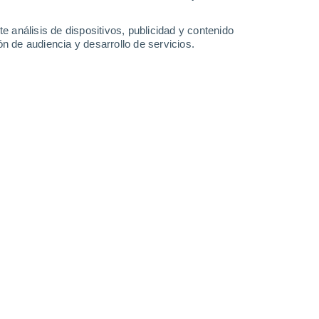
28°
/
17°
26°
/
15°
29°
/
18°
28°
/
20°
e análisis de dispositivos, publicidad y contenido
n de audiencia y desarrollo de servicios.
-
34
km/h
7
-
19
km/h
25
-
52
km/h
12
-
31
km/h
o
Este
0 Bajo
8
-
19 km/h
FPS:
no
Este
0 Bajo
9
-
19 km/h
FPS:
no
Este
0 Bajo
11
-
19 km/h
FPS:
no
uboso
Este
3 Medio
12
-
22 km/h
FPS:
6-10