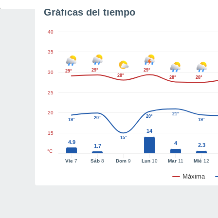
Gráficas del tiempo
40
35
29°
29°
29°
30
28°
28°
28°
25
20
21°
20°
20°
19°
19°
14
15
15°
4.9
4
2.3
1.7
°C
Vie
7
Sáb
8
Dom
9
Lun
10
Mar
11
Mié
12
Máxima