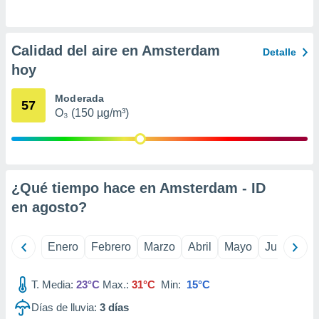
ento u
 de datos
Calidad del aire en Amsterdam
er momento
Detalle
ic en
hoy
o en
Moderada
57
 Cookies
en
O₃ (150 µg/m³)
eb.
y
socios
el
¿Qué tiempo hace en Amsterdam - ID
to de
en
agosto
?
la
Enero
Febrero
Marzo
Abril
Mayo
Junio
Ju
 en un
 y/o acceder
 de datos
T. Media:
23°C
Max.:
31°C
Min:
15°C
ara
 anuncios
Días de lluvia:
3
días
ar perfiles