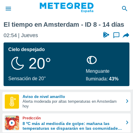
xima semana
El tiempo en Amsterdam - ID 8 - 14 días
privacidad
02:54
Jueves
...
o de
tiempo.com)
borado por
Cielo despejado
es para
20°
ue la
 que se
e calidad.
Menguante
eder a este
Sensación de 20°
Iluminada:
43%
ediante las
opciones:
Aviso de nivel amarillo
ookies y
Alerta moderada por altas temperaturas en Amsterdam
e forma
hoy
d digital
Predicción
ada, basada
8 ºC más al mediodía de golpe: mañana las
temperaturas se dispararán en las comunidades
mación