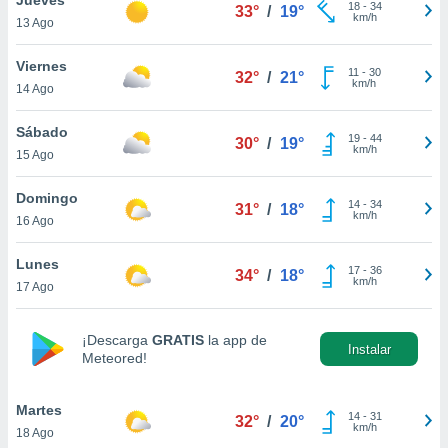
18
-
34
33°
/
19°
km/h
13 Ago
do en
 mismo.
sultar más
Viernes
11
-
30
32°
/
21°
 en nuestra
km/h
14 Ago
 Cookies
y
ualquier
Sábado
19
-
44
30°
/
19°
km/h
15 Ago
ento
 botón
ación de
Domingo
14
-
34
31°
/
18°
kies
km/h
16 Ago
 disponible
e nuestra
Lunes
17
-
36
.
34°
/
18°
km/h
17 Ago
IVAMENTE,
¡Descarga
GRATIS
la app de
Instalar
Meteored!
as
 a cookies
Martes
 no aceptar
14
-
31
32°
/
20°
km/h
18 Ago
ón de