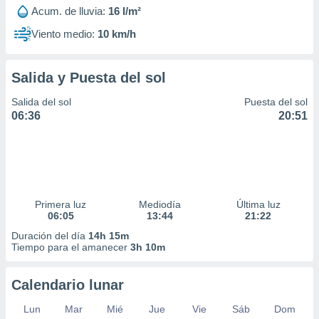
idad
Acum. de lluvia:
16 l/m²
a, utilizar
Viento medio:
10 km/h
a
 la
Salida y Puesta del sol
da, crear un
personalizar
Salida del sol
Puesta del sol
o, uso de
06:36
20:51
a la
e contenido
do, medir el
 de la
medir el
 del
 comprender
Primera luz
Mediodía
Última luz
 través de
06:05
13:44
21:22
s o a través
Duración del día
14h 15m
nación de
Tiempo para el amanecer
3h 10m
edentes de
fuentes,
y mejora de
Calendario lunar
os, uso de
ados con el
Lun
Mar
Mié
Jue
Vie
Sáb
Dom