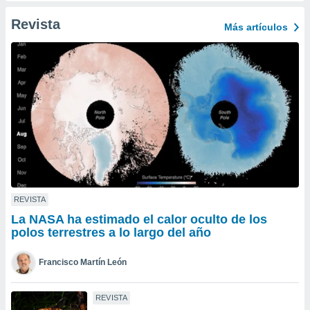
ento u
Revista
Más artículos
 de datos
er momento
ic en
o en
 Cookies
en
eb.
y
socios
el
to de
REVISTA
La NASA ha estimado el calor oculto de los
la
polos terrestres a lo largo del año
 en un
 y/o acceder
Francisco Martín León
 de datos
ara
 anuncios
REVISTA
ar perfiles