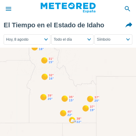
El Tiempo en el Estado de Idaho
privacidad
o de
Hoy, 8 agosto
Todo el día
Símbolo
tiempo.com)
31°
borado por
18°
es para
31°
ue la
15°
 que se
e calidad.
32°
eder a este
16°
ediante las
opciones:
39°
35°
37°
20°
ookies y
15°
20°
e forma
37°
19°
40°
22°
38°
d digital
22°
ada, basada
mación