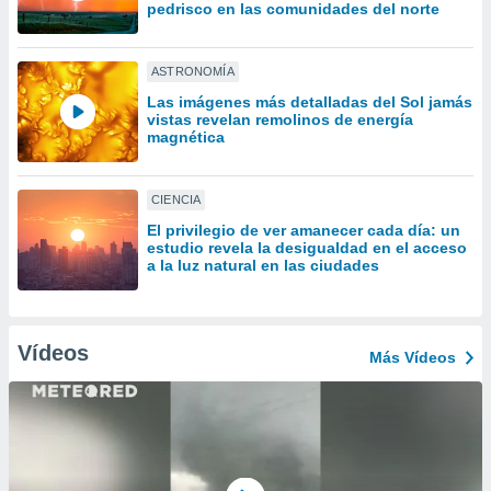
uedes
pedrisco en las comunidades del norte
uestro sitio
.com. En
te
ASTRONOMÍA
 de que
Las imágenes más detalladas del Sol jamás
talarán
vistas revelan remolinos de energía
e sean
magnética
para
a
por el sitio
CIENCIA
o se
El privilegio de ver amanecer cada día: un
cookies para
estudio revela la desigualdad en el acceso
a la luz natural en las ciudades
nto ni para
licidad o
ado, aunque
Vídeos
Más Vídeos
sualizar
general no
ada. Puedes
 instalación
y acceder a
io web a
ste abono