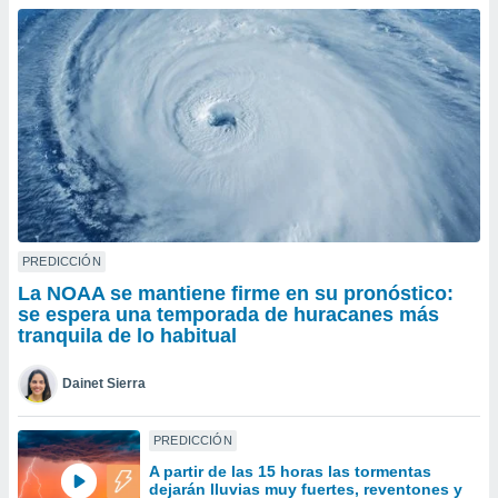
do en
 mismo.
sultar más
 en nuestra
 Cookies
y
ualquier
ento
 botón
ación de
kies
 disponible
PREDICCIÓN
e nuestra
La NOAA se mantiene firme en su pronóstico:
.
se espera una temporada de huracanes más
tranquila de lo habitual
IVAMENTE,
Dainet Sierra
as
 a cookies
PREDICCIÓN
 no aceptar
A partir de las 15 horas las tormentas
ón de
dejarán lluvias muy fuertes, reventones y