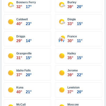
 seleccionar
Bonners Ferry
Burley
o.
32°
17°
39°
20°
calización
precisa e
Caldwell
Dingle
ión mediante
40°
23°
33°
15°
, publicidad
Driggs
France
dos,
29°
14°
30°
11°
 publicidad
,
ón de
Grangeville
Hailey
 desarrollo
31°
15°
35°
15°
s.
tros 1199
Idaho Falls
Jerome
ios
37°
20°
39°
22°
Kuna
Lewiston
40°
21°
37°
20°
McCall
Moscow