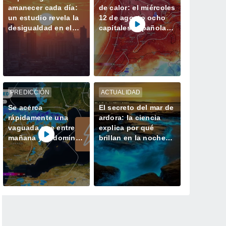
amanecer cada día:
de calor: el miércoles
un estudio revela la
12 de agosto ocho
desigualdad en el
capitales españolas
acceso a la luz
podrían alcanzar los
natural en las
40 ºC
ciudades
PREDICCIÓN
ACTUALIDAD
Se acerca
El secreto del mar de
rápidamente una
ardora: la ciencia
vaguada que entre
explica por qué
mañana y el domingo
brillan en la noche
dejará tormentas con
las playas de Galicia
lluvias fuertes y
granizo en España