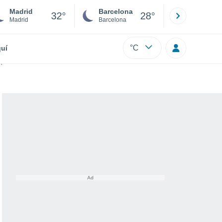
Madrid
Barcelona
Sevilla
32°
28°
Madrid
Barcelona
Sevilla
°C
uí
el riesgo para el ecosistema