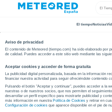
El tiempo
Noticias
Ví
TODAS
ACTUALIDAD
CIENCIA
PREDICCIÓN
AST
Aviso de privacidad
El contenido de Meteored (tiempo.com) ha sido elaborado por pr
de calidad. Puedes acceder a este sitio web mediante las sigui
Aceptar cookies y acceder de forma gratuita
La publicidad digital personalizada, basada en la información r
financiar nuestra actividad para seguir ofreciéndote contenido c
Inicio
Noticias
Actualidad
Bosques tropicales má
Pulsando el botón "Aceptar y continuar", puedes acceder a la w
nuestras o de nuestros socios, que nos permiten el seguimiento
desarrollar un perfil específico para mostrarte publicidad y co
Bosques tropicales má
más información en nuestra
Política de Cookies
y retirar en cu
Configuración de cookies
que aparece disponible en el pie de n
desaparecen las aves 