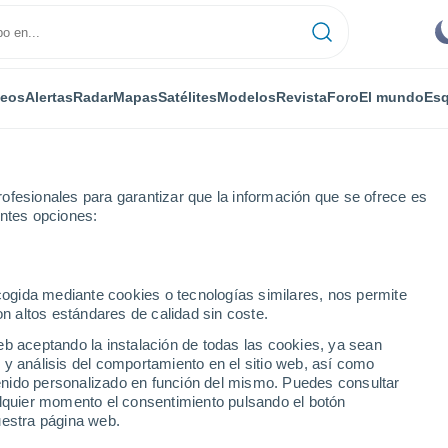
deos
Alertas
Radar
Mapas
Satélites
Modelos
Revista
Foro
El mundo
Esq
RONOMÍA
PLANTAS
OCIO
REVISTA
ofesionales para garantizar que la información que se ofrece es
entes opciones:
ecogida mediante cookies o tecnologías similares, nos permite
on altos estándares de calidad sin coste.
s silenciosos: por qué desaparecen las aves en Sudamérica y cuál es 
eb aceptando la instalación de todas las cookies, ya sean
 y análisis del comportamiento en el sitio web, así como
ntenido personalizado en función del mismo. Puedes consultar
s silenciosos: por qué
alquier momento el consentimiento pulsando el botón
uestra página web.
en Sudamérica y cuál es