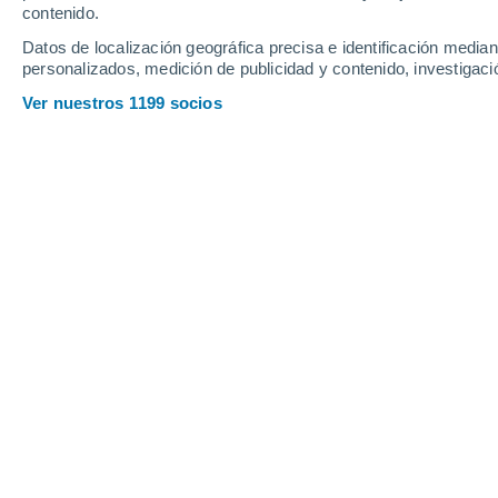
contenido.
Datos de localización geográfica precisa e identificación mediant
personalizados, medición de publicidad y contenido, investigació
Ver nuestros 1199 socios
El tucán bicolor vive en los bosques tropicales de Sudamé
Paola Cirino
15/03/2026 19:47
Meteored Italia
Parece que, desde hace unos quince 
bosques del continente sudamerica
En Brasil, así como en Ecuador, Panam
más difícil de escuchar, incluso en z