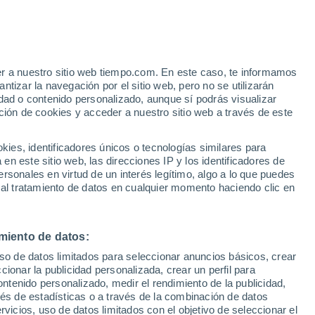
istema
 Sudamérica están desapareciendo las
. Esto es lo que han descubierto los
er a nuestro sitio web tiempo.com. En este caso, te informamos
tizar la navegación por el sitio web, pero no se utilizarán
estado de salud de los grandes pulmones
dad o contenido personalizado, aunque sí podrás visualizar
ción de cookies y acceder a nuestro sitio web a través de este
es, identificadores únicos o tecnologías similares para
n este sitio web, las direcciones IP y los identificadores de
rsonales en virtud de un interés legítimo, algo a lo que puedes
 al tratamiento de datos en cualquier momento haciendo clic en
miento de datos:
uso de datos limitados para seleccionar anuncios básicos, crear
ccionar la publicidad personalizada, crear un perfil para
ontenido personalizado, medir el rendimiento de la publicidad,
vés de estadísticas o a través de la combinación de datos
rvicios, uso de datos limitados con el objetivo de seleccionar el