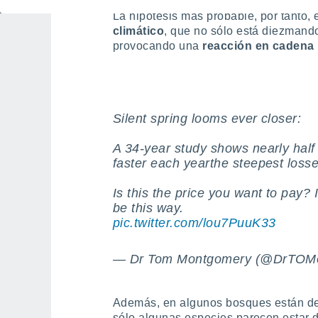
La hipótesis más probable, por tanto,
climático
, que no sólo está diezmando
provocando una
reacción en cadena
Silent spring looms ever closer:
A 34-year study shows nearly half
faster each yearthe steepest losses
Is this the price you want to pay? I
be this way.
pic.twitter.com/lou7PuuK33
— Dr Tom Montgomery (@DrTOM
Además, en algunos bosques están de
sólo algunas especies parecen estar 