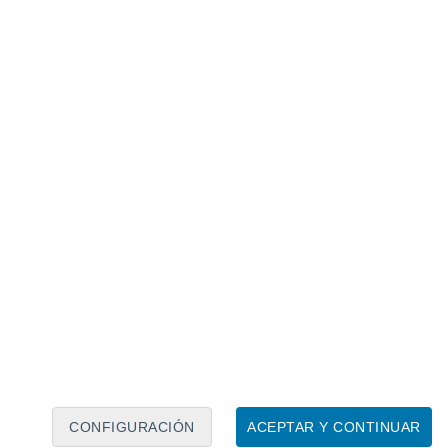
 relacionado
go "zombie" que inspiró The Last of Us ha
etectado por primera vez en el Amazonas
dentro de la anomalía
, con una reducción
s, mientras que en una pequeña zona a lo
ue el número de aves prácticamente no ha
ños.
a de las aves no parece ser
nción humana.
De hecho, el fenómeno
s, donde no se utilizan pesticidas ni se
CONFIGURACIÓN
ACEPTAR Y CONTINUAR