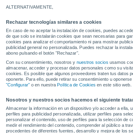
el riesgo para el ecos
ALTERNATIVAMENTE,
En los grandes bosques tropicales de
Rechazar tecnologías similares a cookies
aves, aparentemente sin motivo alguno
En caso de no aceptar la instalación de cookies, puedes acced
de que solo se instalarán cookies que sean necesarias para garan
científicos hasta ahora y cuál es el 
cookies para analizar el comportamiento ni para mostrar publici
verdes de la Tierra.
publicidad general no personalizada. Puedes rechazar la instala
abono pulsando el botón "Rechazar".
Con su consentimiento, nosotros y
nuestros socios
usamos cooki
almacenar, acceder y procesar datos personales como su visita e
cookies. Es posible que algunos proveedores traten tus datos pe
oponerte. Para ello, puede retirar su consentimiento u oponerse
"Configurar"
o en nuestra
Política de Cookies
en este sitio web.
Nosotros y nuestros socios hacemos el siguiente trata
Almacenar la información en un dispositivo y/o acceder a ella, 
perfiles para publicidad personalizada, utilizar perfiles para sele
personalizar el contenido, uso de perfiles para la selección de c
medir el rendimiento del contenido, comprender al público a tra
procedentes de diferentes fuentes, desarrollo y mejora de los se