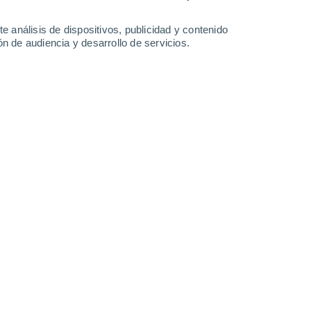
e análisis de dispositivos, publicidad y contenido
n de audiencia y desarrollo de servicios.
rica.
8 min
años,
la selva amazónica, junto con otros
no, se ha vuelto mucho
más silenciosa
.
á y Perú, el canto de las aves es cada vez
onas
no afectadas por la deforestación.