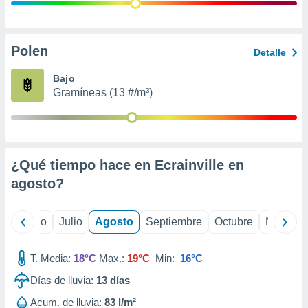
 seleccionar
o.
calización
precisa e
Polen
Detalle
ión mediante
Bajo
, publicidad
Gramíneas (13 #/m³)
dos,
 publicidad
,
ón de
¿Qué tiempo hace en Ecrainville en
 desarrollo
s.
agosto
?
tros 1199
ios
yo
Junio
Julio
Agosto
Septiembre
Octubre
Noviemb
T. Media:
18°C
Max.:
19°C
Min:
16°C
Días de lluvia:
13
días
Acum. de lluvia:
83 l/m²