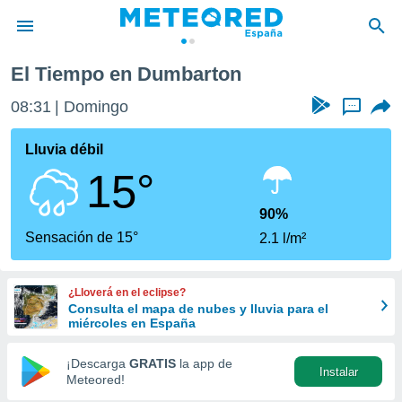
El Tiempo en Dumbarton
privacidad
08:31
Domingo
...
o de
tiempo.com)
borado por
Lluvia débil
es para
15°
ue la
 que se
e calidad.
90%
eder a este
Sensación de 15°
2.1 l/m²
ediante las
opciones:
¿Lloverá en el eclipse?
ookies y
Consulta el mapa de nubes y lluvia para el
e forma
miércoles en España
d digital
¡Descarga
GRATIS
la app de
Instalar
ada, basada
Meteored!
mación