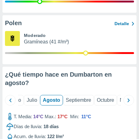
 seleccionar
o.
calización
precisa e
Polen
Detalle
ión mediante
Moderado
, publicidad
Gramíneas (41 #/m³)
dos,
 publicidad
,
ón de
¿Qué tiempo hace en Dumbarton en
 desarrollo
s.
agosto
?
tros 1199
ios
yo
Junio
Julio
Agosto
Septiembre
Octubre
Noviemb
T. Media:
14°C
Max.:
17°C
Min:
11°C
Días de lluvia:
18
días
Acum. de lluvia:
122 l/m²