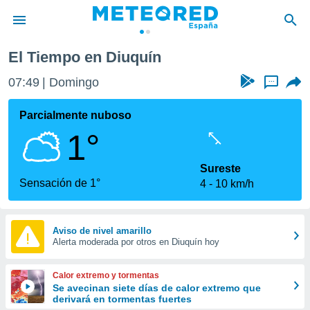
El Tiempo en Diuquín
privacidad
07:49
Domingo
...
o de
tiempo.com)
borado por
Parcialmente nuboso
es para
1°
ue la
 que se
e calidad.
Sureste
eder a este
Sensación de 1°
4
10 km/h
ediante las
opciones:
ookies y
Aviso de nivel amarillo
Alerta moderada por otros en Diuquín hoy
e forma
d digital
Calor extremo y tormentas
ada, basada
Se avecinan siete días de calor extremo que
derivará en tormentas fuertes
mación