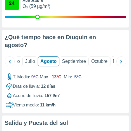
Aceptable
 seleccionar
24
o.
O₃ (59 µg/m³)
calización
precisa e
ión mediante
¿Qué tiempo hace en Diuquín en
, publicidad
agosto
?
dos,
 publicidad
,
yo
Junio
Julio
Agosto
Septiembre
Octubre
Noviemb
ón de
 desarrollo
s.
T. Media:
9°C
Max.:
13°C
Min:
5°C
tros 1199
Días de lluvia:
12
días
ios
Acum. de lluvia:
157 l/m²
Viento medio:
11 km/h
Salida y Puesta del sol