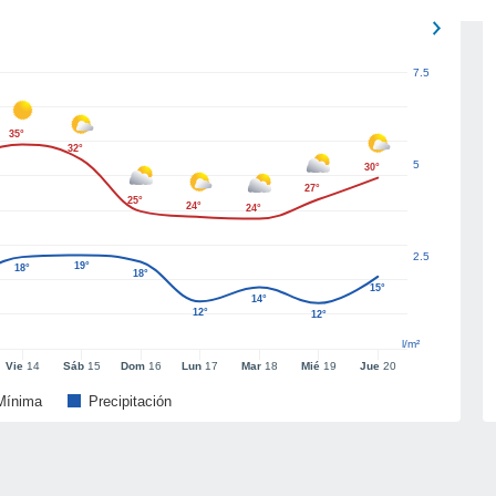
7.5
35°
32°
5
30°
27°
25°
24°
24°
2.5
19°
18°
18°
15°
14°
12°
12°
l/m²
Vie
14
Sáb
15
Dom
16
Lun
17
Mar
18
Mié
19
Jue
20
Mínima
Precipitación