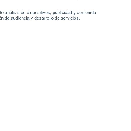
27°
/
13°
30°
/
14°
33°
/
15°
35°
/
18°
e análisis de dispositivos, publicidad y contenido
n de audiencia y desarrollo de servicios.
-
32
km/h
14
-
32
km/h
7
-
22
km/h
9
-
25
km/h
o
Sur
5 Medio
14
-
32 km/h
FPS:
6-10
Sur
5 Medio
15
-
33 km/h
FPS:
6-10
Sur
4 Medio
14
-
33 km/h
FPS:
6-10
Suroeste
3 Medio
13
-
31 km/h
FPS:
6-10