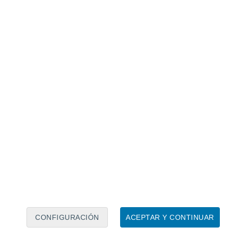
Calendario lunar
Lun
Mar
Mié
Jue
Vie
Sáb
Dom
8
9
10
11
12
13
14
15
16
17
18
19
20
21
CONFIGURACIÓN
ACEPTAR Y CONTINUAR