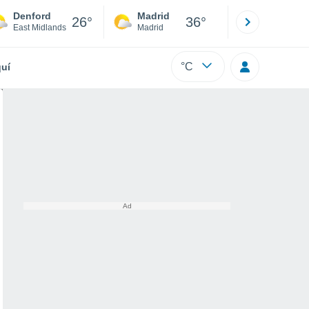
Denford
Madrid
Barcelona
26°
36°
East Midlands
Madrid
Barcelona
°C
uí