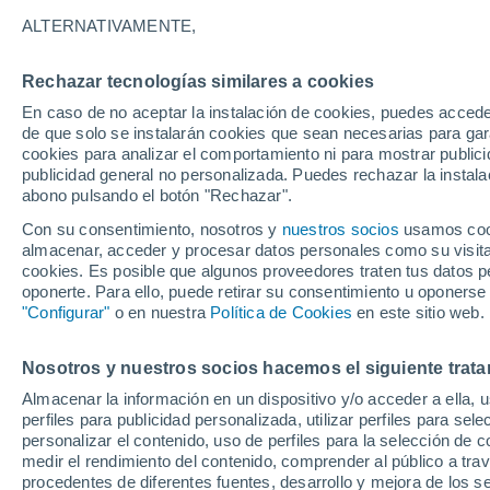
25°
ALTERNATIVAMENTE,
Rechazar tecnologías similares a cookies
Sur
En caso de no aceptar la instalación de cookies, puedes acced
Sensación de 25°
14
-
32 km
de que solo se instalarán cookies que sean necesarias para garan
cookies para analizar el comportamiento ni para mostrar publici
publicidad general no personalizada. Puedes rechazar la instala
abono pulsando el botón "Rechazar".
Tormentas muy fuertes
Dejarán lluvias muy intensas, reventones y
Con su consentimiento, nosotros y
nuestros socios
usamos cooki
pedrisco en las comunidades del norte
almacenar, acceder y procesar datos personales como su visita e
cookies. Es posible que algunos proveedores traten tus datos pe
El Tiempo 1 - 7 días
Por horas
Actualidad
Mapa d
oponerte. Para ello, puede retirar su consentimiento u oponerse
"Configurar"
o en nuestra
Política de Cookies
en este sitio web.
Nosotros y nuestros socios hacemos el siguiente trata
Mañana
Lunes
Hoy
Almacenar la información en un dispositivo y/o acceder a ella, 
9 Ago
10 Ago
8 Ago
perfiles para publicidad personalizada, utilizar perfiles para sele
personalizar el contenido, uso de perfiles para la selección de c
medir el rendimiento del contenido, comprender al público a tra
procedentes de diferentes fuentes, desarrollo y mejora de los se