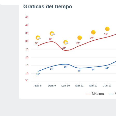
Gráficas del tiempo
45
40
35
33°
30°
30°
30
27°
27°
24°
25
20
15
16°
15°
14°
14°
13°
10
11°
°C
Sáb
8
Dom
9
Lun
10
Mar
11
Mié
12
Jue
13
Máxima