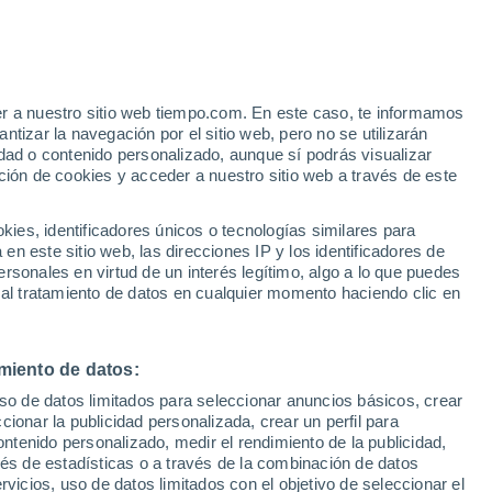
er a nuestro sitio web tiempo.com. En este caso, te informamos
/h
tizar la navegación por el sitio web, pero no se utilizarán
dad o contenido personalizado, aunque sí podrás visualizar
ción de cookies y acceder a nuestro sitio web a través de este
es, identificadores únicos o tecnologías similares para
n este sitio web, las direcciones IP y los identificadores de
rsonales en virtud de un interés legítimo, algo a lo que puedes
e nubosidad
Radar de lluvia
Satélites
Modelos
 al tratamiento de datos en cualquier momento haciendo clic en
miento de datos:
Martes
Miércoles
Jueves
Viernes
uso de datos limitados para seleccionar anuncios básicos, crear
11 Ago
12 Ago
13 Ago
14 Ago
ccionar la publicidad personalizada, crear un perfil para
ontenido personalizado, medir el rendimiento de la publicidad,
vés de estadísticas o a través de la combinación de datos
rvicios, uso de datos limitados con el objetivo de seleccionar el