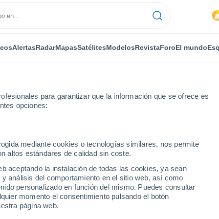
deos
Alertas
Radar
Mapas
Satélites
Modelos
Revista
Foro
El mundo
Esq
ofesionales para garantizar que la información que se ofrece es
entes opciones:
nford
ecogida mediante cookies o tecnologías similares, nos permite
on altos estándares de calidad sin coste.
eb aceptando la instalación de todas las cookies, ya sean
 y análisis del comportamiento en el sitio web, así como
...
ntenido personalizado en función del mismo. Puedes consultar
alquier momento el consentimiento pulsando el botón
Por horas
uestra página web.
Cielos nubosos en las próximas
horas