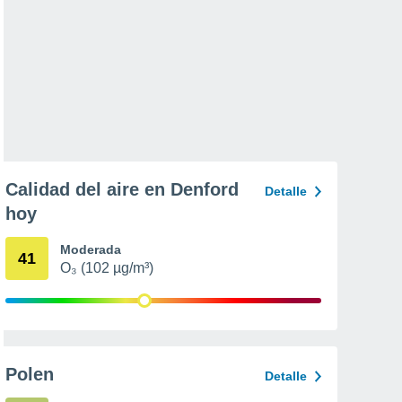
Calidad del aire en Denford
Detalle
hoy
Moderada
41
O₃ (102 µg/m³)
Polen
Detalle