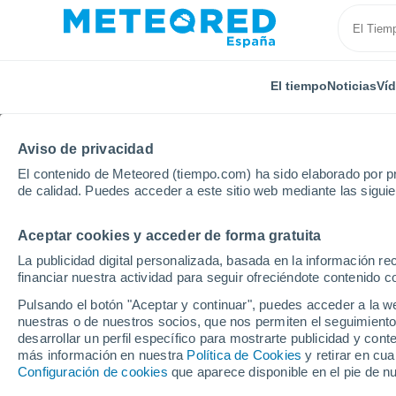
El tiempo
Noticias
Ví
Aviso de privacidad
El contenido de Meteored (tiempo.com) ha sido elaborado por pr
de calidad. Puedes acceder a este sitio web mediante las sigui
Aceptar cookies y acceder de forma gratuita
Inicio
Reino Unido
Tierras Medias Orientales
De
La publicidad digital personalizada, basada en la información r
financiar nuestra actividad para seguir ofreciéndote contenido c
El Tiempo en Denford
Pulsando el botón "Aceptar y continuar", puedes acceder a la w
nuestras o de nuestros socios, que nos permiten el seguimiento
13:29
Sábado
desarrollar un perfil específico para mostrarte publicidad y co
más información en nuestra
Política de Cookies
y retirar en cu
Configuración de cookies
que aparece disponible en el pie de n
Nubes y claros