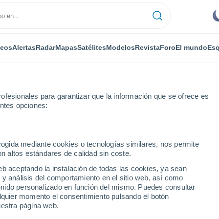
deos
Alertas
Radar
Mapas
Satélites
Modelos
Revista
Foro
El mundo
Esq
ofesionales para garantizar que la información que se ofrece es
entes opciones:
aven Mobile Home Park
ecogida mediante cookies o tecnologías similares, nos permite
on altos estándares de calidad sin coste.
n Mobile Home Park - NC
eb aceptando la instalación de todas las cookies, ya sean
 y análisis del comportamiento en el sitio web, así como
...
ntenido personalizado en función del mismo. Puedes consultar
alquier momento el consentimiento pulsando el botón
Por horas
uestra página web.
Cielos nubosos en las próximas
horas