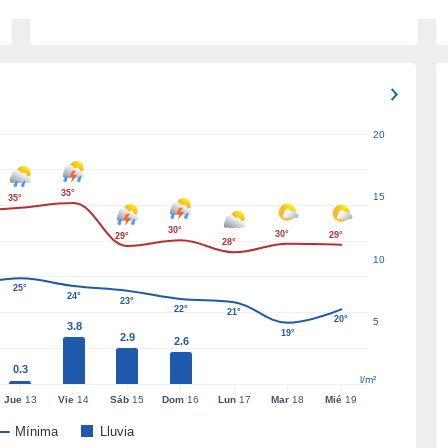
20
35°
15
35°
30°
30°
29°
29°
28°
10
25°
24°
23°
22°
21°
20°
5
3.8
19°
2.9
2.6
0.3
l/m²
Jue
13
Vie
14
Sáb
15
Dom
16
Lun
17
Mar
18
Mié
19
Mínima
Lluvia