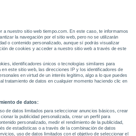
e
er a nuestro sitio web tiempo.com. En este caso, te informamos
:
32%
tizar la navegación por el sitio web, pero no se utilizarán
dad o contenido personalizado, aunque sí podrás visualizar
ción de cookies y acceder a nuestro sitio web a través de este
 de
es, identificadores únicos o tecnologías similares para
n este sitio web, las direcciones IP y los identificadores de
rsonales en virtud de un interés legítimo, algo a lo que puedes
e nubosidad
Radar de lluvia
Satélites
Modelos
 al tratamiento de datos en cualquier momento haciendo clic en
miento de datos:
Lunes
Martes
Miércoles
Jueves
uso de datos limitados para seleccionar anuncios básicos, crear
10 Ago
11 Ago
12 Ago
13 Ago
ccionar la publicidad personalizada, crear un perfil para
ontenido personalizado, medir el rendimiento de la publicidad,
vés de estadísticas o a través de la combinación de datos
rvicios, uso de datos limitados con el objetivo de seleccionar el
40%
60%