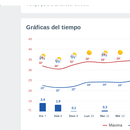
Tiempo para el amanecer
3h 50m
Gráficas del tiempo
45
40
34°
34°
35
34°
32°
32°
30°
30
25
24°
24°
24°
23°
22°
20
22°
2.4
15
1.9
0.3
0.1
°C
Vie
7
Sáb
8
Dom
9
Lun
10
Mar
11
Mié
12
Máxima