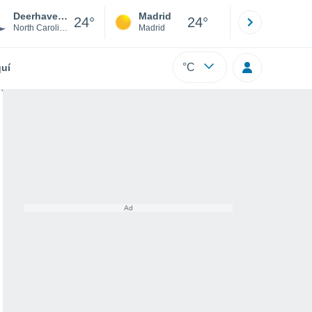
Deerhaven Mobile Home Park
Madrid
Barcelona
24°
24°
North Carolina
Madrid
Barcelona
°C
uí