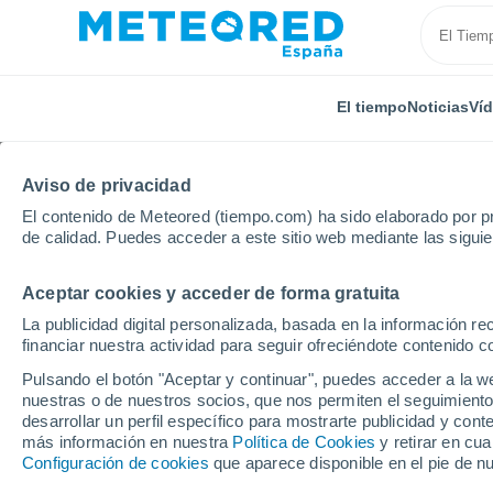
El tiempo
Noticias
Ví
Aviso de privacidad
El contenido de Meteored (tiempo.com) ha sido elaborado por pr
de calidad. Puedes acceder a este sitio web mediante las sigui
Aceptar cookies y acceder de forma gratuita
Inicio
Estados Unidos
Carolina del Norte
Deerh
La publicidad digital personalizada, basada en la información r
financiar nuestra actividad para seguir ofreciéndote contenido c
El Tiempo en Deerhave
Pulsando el botón "Aceptar y continuar", puedes acceder a la w
nuestras o de nuestros socios, que nos permiten el seguimiento
02:08
Viernes
desarrollar un perfil específico para mostrarte publicidad y co
más información en nuestra
Política de Cookies
y retirar en cu
Configuración de cookies
que aparece disponible en el pie de n
Cielo despejado