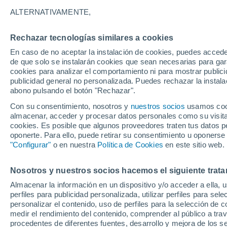
24°
ALTERNATIVAMENTE,
Rechazar tecnologías similares a cookies
Menguant
En caso de no aceptar la instalación de cookies, puedes acced
Iluminada
Sensación de 23°
de que solo se instalarán cookies que sean necesarias para garan
cookies para analizar el comportamiento ni para mostrar publici
publicidad general no personalizada. Puedes rechazar la instala
abono pulsando el botón "Rechazar".
Previsión para el eclipse
Samuel Biener avisa de posibles tormentas y
Con su consentimiento, nosotros y
nuestros socios
usamos cooki
un domo de calor en España
almacenar, acceder y procesar datos personales como su visita e
cookies. Es posible que algunos proveedores traten tus datos pe
El Tiempo 1 - 7 días
Por horas
Actualidad
Mapa d
oponerte. Para ello, puede retirar su consentimiento u oponerse
"Configurar"
o en nuestra
Política de Cookies
en este sitio web.
Nosotros y nuestros socios hacemos el siguiente trata
Mañana
Domingo
Hoy
Almacenar la información en un dispositivo y/o acceder a ella, 
8 Ago
9 Ago
7 Ago
perfiles para publicidad personalizada, utilizar perfiles para sele
personalizar el contenido, uso de perfiles para la selección de c
medir el rendimiento del contenido, comprender al público a tra
procedentes de diferentes fuentes, desarrollo y mejora de los se
70%
70%
80%