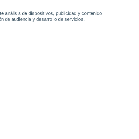
0.3 l/m²
0.3 l/m²
34°
/
24°
34°
/
24°
34°
/
24°
35°
/
25°
e análisis de dispositivos, publicidad y contenido
n de audiencia y desarrollo de servicios.
-
32
km/h
14
-
30
km/h
12
-
32
km/h
17
-
41
km/h
 Park - NC hoy
, 7 de agosto
Suroeste
0 Bajo
7
-
14 km/h
FPS:
no
Suroeste
0 Bajo
5
-
11 km/h
FPS:
no
boso
Sur
0 Bajo
6
-
10 km/h
FPS:
no
boso
Suroeste
1 Bajo
7
-
16 km/h
FPS:
no