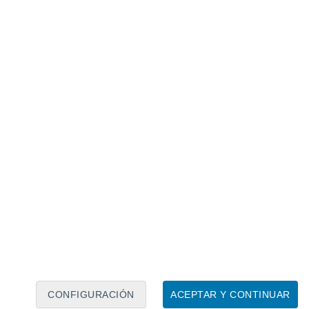
Calendario lunar
Lun
Mar
Mié
Jue
Vie
Sáb
Dom
7
8
9
10
11
12
13
14
15
16
17
18
19
20
CONFIGURACIÓN
ACEPTAR Y CONTINUAR