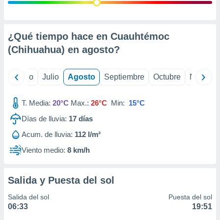
 seleccionar
o.
calización
precisa e
¿Qué tiempo hace en Cuauhtémoc
ión mediante
(Chihuahua) en
agosto
?
, publicidad
yo
Junio
Julio
Agosto
Septiembre
Octubre
Noviemb
dos,
 publicidad
,
T. Media:
20°C
Max.:
26°C
Min:
15°C
ón de
Días de lluvia:
17
días
 desarrollo
s.
Acum. de lluvia:
112 l/m²
tros 1199
Viento medio:
8 km/h
ios
Salida y Puesta del sol
Salida del sol
Puesta del sol
06:33
19:51