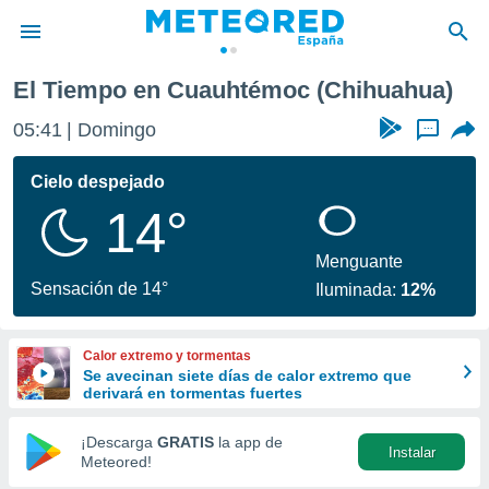
El Tiempo en Cuauhtémoc (Chihuahua)
privacidad
05:41
Domingo
...
o de
tiempo.com)
borado por
Cielo despejado
es para
14°
ue la
 que se
e calidad.
Menguante
eder a este
Sensación de 14°
Iluminada:
12%
ediante las
opciones:
Calor extremo y tormentas
ookies y
Se avecinan siete días de calor extremo que
e forma
derivará en tormentas fuertes
d digital
¡Descarga
GRATIS
la app de
Instalar
ada, basada
Meteored!
mación