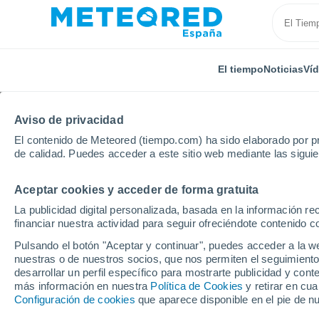
El tiempo
Noticias
Ví
Aviso de privacidad
El contenido de Meteored (tiempo.com) ha sido elaborado por pr
de calidad. Puedes acceder a este sitio web mediante las sigui
Aceptar cookies y acceder de forma gratuita
Inicio
Argentina
Provincia de Corrientes
Colonia
La publicidad digital personalizada, basada en la información r
financiar nuestra actividad para seguir ofreciéndote contenido c
El Tiempo en Colonia L
Pulsando el botón "Aceptar y continuar", puedes acceder a la w
nuestras o de nuestros socios, que nos permiten el seguimiento
10:29
Viernes
desarrollar un perfil específico para mostrarte publicidad y co
más información en nuestra
Política de Cookies
y retirar en cu
Configuración de cookies
que aparece disponible en el pie de n
Nubes y claros