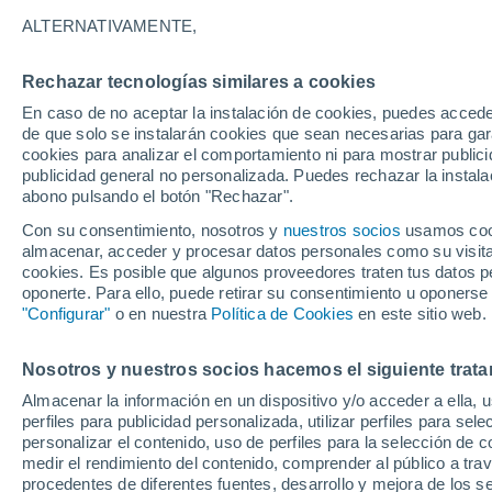
10°
ALTERNATIVAMENTE,
Rechazar tecnologías similares a cookies
Sur
En caso de no aceptar la instalación de cookies, puedes acced
Sensación de 8°
15
-
29 km
de que solo se instalarán cookies que sean necesarias para garan
cookies para analizar el comportamiento ni para mostrar publici
publicidad general no personalizada. Puedes rechazar la instala
abono pulsando el botón "Rechazar".
Tormentas fuertes
Esta tarde las tormentas dejarán fenómenos
Con su consentimiento, nosotros y
nuestros socios
usamos cooki
adversos en 6 comunidades
almacenar, acceder y procesar datos personales como su visita e
cookies. Es posible que algunos proveedores traten tus datos pe
El Tiempo 1 - 7 días
Por horas
Actualidad
Mapa d
oponerte. Para ello, puede retirar su consentimiento u oponerse
"Configurar"
o en nuestra
Política de Cookies
en este sitio web.
Nosotros y nuestros socios hacemos el siguiente trata
Mañana
Domingo
Hoy
Almacenar la información en un dispositivo y/o acceder a ella, 
8 Ago
9 Ago
7 Ago
perfiles para publicidad personalizada, utilizar perfiles para sele
personalizar el contenido, uso de perfiles para la selección de c
medir el rendimiento del contenido, comprender al público a tra
procedentes de diferentes fuentes, desarrollo y mejora de los se