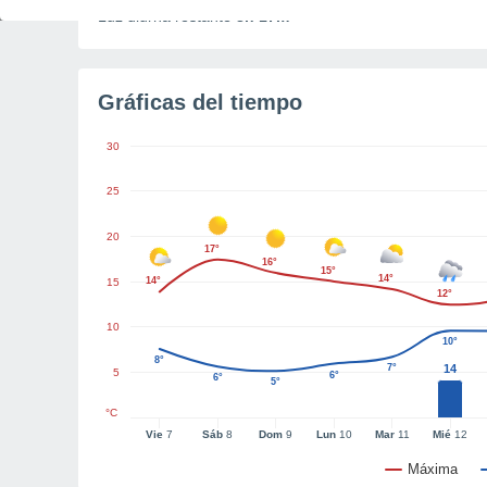
Luz diurna restante
8h 17m
Gráficas del tiempo
30
25
20
17°
16°
15°
14°
14°
15
12°
10
10°
8°
7°
14
5
6°
6°
5°
°C
Vie
7
Sáb
8
Dom
9
Lun
10
Mar
11
Mié
12
Máxima