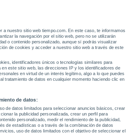
er a nuestro sitio web tiempo.com. En este caso, te informamos
/h
tizar la navegación por el sitio web, pero no se utilizarán
dad o contenido personalizado, aunque sí podrás visualizar
ción de cookies y acceder a nuestro sitio web a través de este
es, identificadores únicos o tecnologías similares para
n este sitio web, las direcciones IP y los identificadores de
rsonales en virtud de un interés legítimo, algo a lo que puedes
e nubosidad
Radar de lluvia
Satélites
Modelos
 al tratamiento de datos en cualquier momento haciendo clic en
miento de datos:
Lunes
Martes
Miércoles
Jueves
uso de datos limitados para seleccionar anuncios básicos, crear
10 Ago
11 Ago
12 Ago
13 Ago
ccionar la publicidad personalizada, crear un perfil para
ontenido personalizado, medir el rendimiento de la publicidad,
vés de estadísticas o a través de la combinación de datos
rvicios, uso de datos limitados con el objetivo de seleccionar el
90%
70%