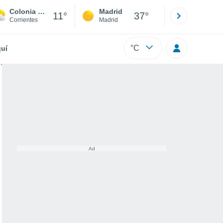
Colonia Libertad
Madrid
Barcelona
11°
37°
Corrientes
Madrid
Barcelona
°C
uí