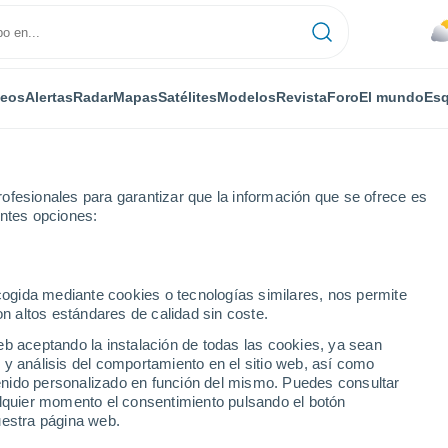
deos
Alertas
Radar
Mapas
Satélites
Modelos
Revista
Foro
El mundo
Esq
ofesionales para garantizar que la información que se ofrece es
entes opciones:
 Libertad
ecogida mediante cookies o tecnologías similares, nos permite
on altos estándares de calidad sin coste.
ibertad (Argentina)
eb aceptando la instalación de todas las cookies, ya sean
 y análisis del comportamiento en el sitio web, así como
...
ntenido personalizado en función del mismo. Puedes consultar
alquier momento el consentimiento pulsando el botón
Por horas
uestra página web.
Cielos nubosos en las próximas
horas