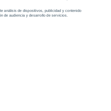
14 l/m²
1.4 l/m²
15°
/
6°
14°
/
7°
12°
/
10°
13°
/
10°
e análisis de dispositivos, publicidad y contenido
n de audiencia y desarrollo de servicios.
-
38
km/h
21
-
38
km/h
17
-
30
km/h
20
-
37
km/h
 de agosto
Sur
1 Bajo
15
-
29 km/h
FPS:
no
uboso
Sur
2 Bajo
12
-
29 km/h
FPS:
no
uboso
Sur
3 Medio
8
-
25 km/h
FPS:
6-10
uboso
Sur
4 Medio
3
-
20 km/h
FPS:
6-10