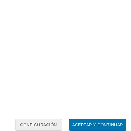
Calendario lunar
Lun
Mar
Mié
Jue
Vie
Sáb
Dom
7
8
9
10
11
12
13
14
15
16
17
18
19
20
CONFIGURACIÓN
ACEPTAR Y CONTINUAR