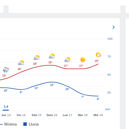
100
75
19°
19°
18°
17°
17°
16°
50
13°
12°
11°
10°
10°
9°
25
7°
6°
1.4
l/m²
Jue
13
Vie
14
Sáb
15
Dom
16
Lun
17
Mar
18
Mié
19
Mínima
Lluvia