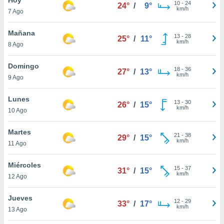
10
-
24
24°
/
9°
km/h
7 Ago
do en
 mismo.
sultar más
Mañana
13
-
28
25°
/
11°
 en nuestra
km/h
8 Ago
 Cookies
y
ualquier
Domingo
18
-
36
27°
/
13°
km/h
9 Ago
ento
 botón
ación de
Lunes
13
-
30
26°
/
15°
kies
km/h
10 Ago
 disponible
e nuestra
Martes
21
-
38
.
29°
/
15°
km/h
11 Ago
IVAMENTE,
Miércoles
15
-
37
31°
/
15°
km/h
12 Ago
as
 a cookies
Jueves
12
-
29
33°
/
17°
km/h
 no aceptar
13 Ago
ón de