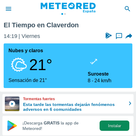
El Tiempo en Claverdon
privacidad
14:19
Viernes
...
o de
tiempo.com)
borado por
Nubes y claros
es para
21°
ue la
 que se
e calidad.
Suroeste
eder a este
Sensación de 21°
8
24 km/h
ediante las
opciones:
Tormentas fuertes
ookies y
Esta tarde las tormentas dejarán fenómenos
e forma
adversos en 6 comunidades
d digital
¡Descarga
GRATIS
la app de
Instalar
ada, basada
Meteored!
mación