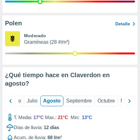
 seleccionar
o.
calización
precisa e
Polen
Detalle
ión mediante
Moderado
, publicidad
Gramíneas (28 #/m³)
dos,
 publicidad
,
ón de
¿Qué tiempo hace en Claverdon en
 desarrollo
s.
agosto
?
tros 1199
ios
yo
Junio
Julio
Agosto
Septiembre
Octubre
Noviemb
T. Media:
17°C
Max.:
21°C
Min:
13°C
Días de lluvia:
12
días
Acum. de lluvia:
68 l/m²