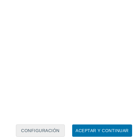
Calendario lunar
Lun
Mar
Mié
Jue
Vie
Sáb
Dom
8
9
10
11
12
13
14
15
16
17
18
19
20
21
CONFIGURACIÓN
ACEPTAR Y CONTINUAR