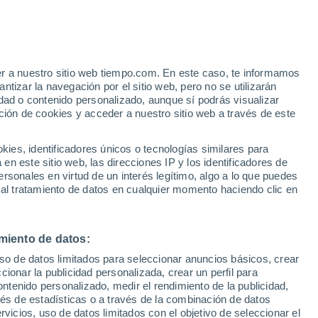
Aviso de nivel amarillo
Alerta moderada por altas
temperaturas en Castelguglielmo
hoy
er a nuestro sitio web tiempo.com. En este caso, te informamos
/h
tizar la navegación por el sitio web, pero no se utilizarán
dad o contenido personalizado, aunque sí podrás visualizar
ción de cookies y acceder a nuestro sitio web a través de este
es, identificadores únicos o tecnologías similares para
n este sitio web, las direcciones IP y los identificadores de
rsonales en virtud de un interés legítimo, algo a lo que puedes
e nubosidad
Radar de lluvia
Satélites
Modelos
 al tratamiento de datos en cualquier momento haciendo clic en
miento de datos:
Martes
Miércoles
Jueves
Viernes
uso de datos limitados para seleccionar anuncios básicos, crear
11 Ago
12 Ago
13 Ago
14 Ago
ccionar la publicidad personalizada, crear un perfil para
ontenido personalizado, medir el rendimiento de la publicidad,
vés de estadísticas o a través de la combinación de datos
rvicios, uso de datos limitados con el objetivo de seleccionar el