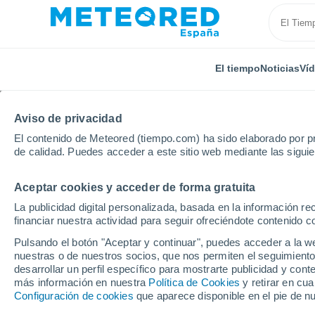
El tiempo
Noticias
Ví
Aviso de privacidad
El contenido de Meteored (tiempo.com) ha sido elaborado por pr
de calidad. Puedes acceder a este sitio web mediante las sigui
Aceptar cookies y acceder de forma gratuita
Inicio
Italia
Provincia de Rovigo
Castelguglielm
La publicidad digital personalizada, basada en la información r
financiar nuestra actividad para seguir ofreciéndote contenido c
El Tiempo en Castelgu
Pulsando el botón "Aceptar y continuar", puedes acceder a la w
nuestras o de nuestros socios, que nos permiten el seguimiento
11:04
Sábado
desarrollar un perfil específico para mostrarte publicidad y co
más información en nuestra
Política de Cookies
y retirar en cu
Configuración de cookies
que aparece disponible en el pie de n
Soleado