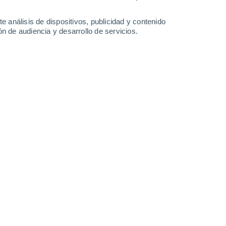
36°
/
24°
35°
/
25°
35°
/
24°
34°
/
22°
e análisis de dispositivos, publicidad y contenido
n de audiencia y desarrollo de servicios.
-
17
km/h
15
-
32
km/h
12
-
27
km/h
12
-
30
km/h
 de agosto
Noreste
5 Medio
12
-
26 km/h
FPS:
6-10
Noreste
7 Alto
13
-
28 km/h
FPS:
15-25
Noreste
7 Alto
13
-
29 km/h
FPS:
15-25
Noreste
7 Alto
13
-
29 km/h
FPS:
15-25