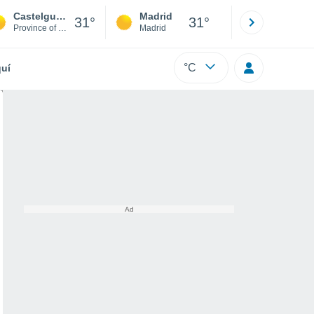
Castelguglielmo
Madrid
Barcelona
31°
31°
Province of Rovigo
Madrid
Barcelona
°C
uí