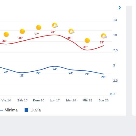
13
38°
37°
10
35°
35°
34°
33°
31°
7.5
5
24°
22°
22°
22°
21°
21°
20°
2.5
l/m²
Vie
14
Sáb
15
Dom
16
Lun
17
Mar
18
Mié
19
Jue
20
Mínima
Lluvia