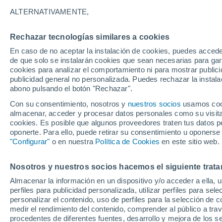
30°
ALTERNATIVAMENTE,
Rechazar tecnologías similares a cookies
Noreste
En caso de no aceptar la instalación de cookies, puedes acced
Sensación de 31°
12
-
26 km
de que solo se instalarán cookies que sean necesarias para garan
cookies para analizar el comportamiento ni para mostrar publici
publicidad general no personalizada. Puedes rechazar la instala
abono pulsando el botón "Rechazar".
Tormentas muy fuertes
Dejarán lluvias muy intensas, reventones y
Con su consentimiento, nosotros y
nuestros socios
usamos cooki
pedrisco en las comunidades del norte
almacenar, acceder y procesar datos personales como su visita e
cookies. Es posible que algunos proveedores traten tus datos pe
El Tiempo 1 - 7 días
Por horas
Actualidad
Mapa d
oponerte. Para ello, puede retirar su consentimiento u oponerse
"Configurar"
o en nuestra
Política de Cookies
en este sitio web.
Nosotros y nuestros socios hacemos el siguiente trata
Mañana
Lunes
Hoy
Almacenar la información en un dispositivo y/o acceder a ella, 
9 Ago
10 Ago
8 Ago
perfiles para publicidad personalizada, utilizar perfiles para sele
personalizar el contenido, uso de perfiles para la selección de c
medir el rendimiento del contenido, comprender al público a tra
procedentes de diferentes fuentes, desarrollo y mejora de los se
80%