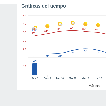
Gráficas del tiempo
45
40
36°
35°
35°
35°
34°
35
33°
30
25
25°
24°
24°
23°
22°
22°
20
2.4
15
°C
Sáb
8
Dom
9
Lun
10
Mar
11
Mié
12
Jue
13
Máxima