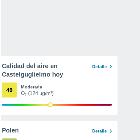
Calidad del aire en
Detalle
Castelguglielmo hoy
Moderada
48
O₃ (124 µg/m³)
Polen
Detalle