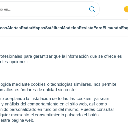
deos
Alertas
Radar
Mapas
Satélites
Modelos
Revista
Foro
El mundo
Esq
ofesionales para garantizar que la información que se ofrece es
entes opciones:
o
ecogida mediante cookies o tecnologías similares, nos permite
on altos estándares de calidad sin coste.
glielmo
eb aceptando la instalación de todas las cookies, ya sean
 y análisis del comportamiento en el sitio web, así como
...
ntenido personalizado en función del mismo. Puedes consultar
alquier momento el consentimiento pulsando el botón
Por horas
uestra página web.
Intervalos nubosos en las
próximas horas