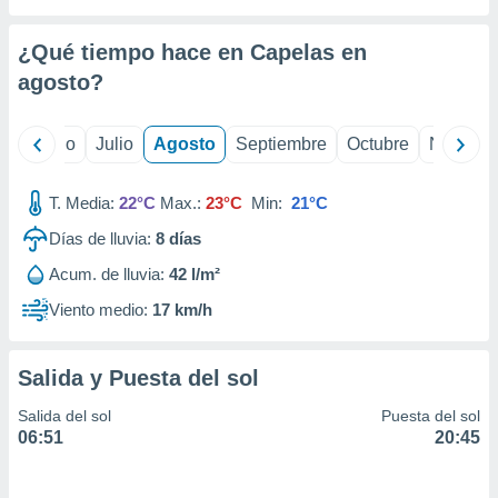
 seleccionar
o.
¿Qué tiempo hace en Capelas en
calización
precisa e
agosto
?
ión mediante
, publicidad
yo
Junio
Julio
Agosto
Septiembre
Octubre
Noviemb
dos,
T. Media:
22°C
Max.:
23°C
Min:
21°C
 publicidad
,
Días de lluvia:
8
días
ón de
 desarrollo
Acum. de lluvia:
42 l/m²
s.
Viento medio:
17 km/h
tros 1199
ios
Salida y Puesta del sol
Salida del sol
Puesta del sol
06:51
20:45