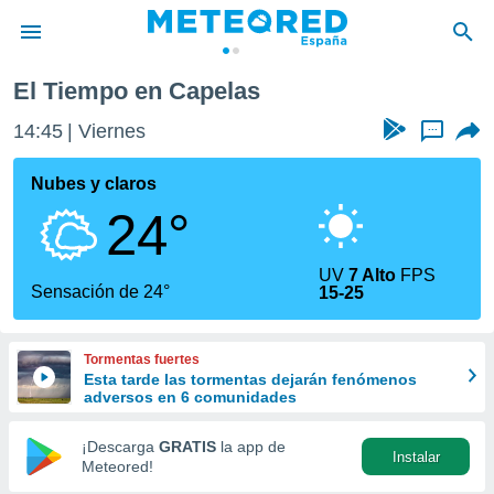
El Tiempo en Capelas
privacidad
14:45
Viernes
...
o de
tiempo.com)
borado por
Nubes y claros
es para
24°
ue la
 que se
e calidad.
UV
7 Alto
FPS
eder a este
Sensación de 24°
15-25
ediante las
opciones:
Tormentas fuertes
ookies y
Esta tarde las tormentas dejarán fenómenos
e forma
adversos en 6 comunidades
d digital
¡Descarga
GRATIS
la app de
Instalar
ada, basada
Meteored!
mación