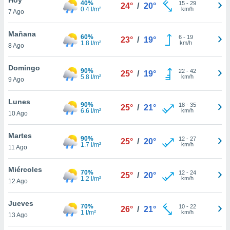
40%
15
-
29
24°
/
20°
0.4 l/m²
km/h
7 Ago
do en
 mismo.
sultar más
Mañana
60%
6
-
19
23°
/
19°
 en nuestra
1.8 l/m²
km/h
8 Ago
 Cookies
y
ualquier
Domingo
90%
22
-
42
25°
/
19°
5.8 l/m²
km/h
9 Ago
ento
 botón
ación de
Lunes
90%
18
-
35
25°
/
21°
kies
6.6 l/m²
km/h
10 Ago
 disponible
e nuestra
Martes
90%
12
-
27
.
25°
/
20°
1.7 l/m²
km/h
11 Ago
IVAMENTE,
Miércoles
70%
12
-
24
25°
/
20°
1.2 l/m²
km/h
12 Ago
as
 a cookies
Jueves
70%
10
-
22
26°
/
21°
1 l/m²
km/h
 no aceptar
13 Ago
ón de