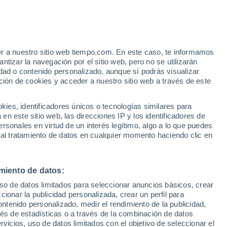
e
er a nuestro sitio web tiempo.com. En este caso, te informamos
:
46%
tizar la navegación por el sitio web, pero no se utilizarán
dad o contenido personalizado, aunque sí podrás visualizar
ción de cookies y acceder a nuestro sitio web a través de este
s y
es, identificadores únicos o tecnologías similares para
n este sitio web, las direcciones IP y los identificadores de
rsonales en virtud de un interés legítimo, algo a lo que puedes
e nubosidad
Radar de lluvia
Satélites
Modelos
 al tratamiento de datos en cualquier momento haciendo clic en
miento de datos:
omingo
Lunes
Martes
Miércoles
uso de datos limitados para seleccionar anuncios básicos, crear
9 Ago
10 Ago
11 Ago
12 Ago
ccionar la publicidad personalizada, crear un perfil para
ontenido personalizado, medir el rendimiento de la publicidad,
vés de estadísticas o a través de la combinación de datos
rvicios, uso de datos limitados con el objetivo de seleccionar el