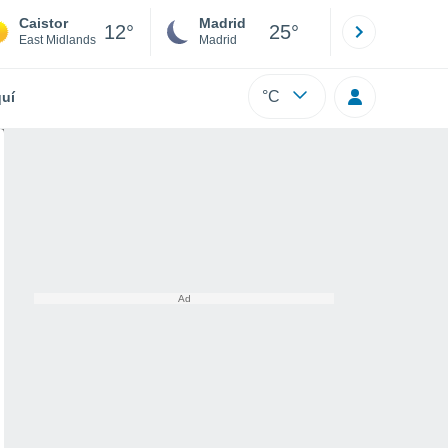
Caistor
Madrid
Barcelona
12°
25°
East Midlands
Madrid
Barcelona
°C
uí