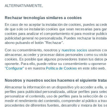
13°
ALTERNATIVAMENTE,
Rechazar tecnologías similares a cookies
Menguant
En caso de no aceptar la instalación de cookies, puedes acced
Iluminada
Sensación de 13°
de que solo se instalarán cookies que sean necesarias para garan
cookies para analizar el comportamiento ni para mostrar publici
publicidad general no personalizada. Puedes rechazar la instala
abono pulsando el botón "Rechazar".
Atención al fin de semana
España podrá registrar tormentas muy fuerte
Con su consentimiento, nosotros y
nuestros socios
usamos cooki
con fenómenos adversos
almacenar, acceder y procesar datos personales como su visita e
cookies. Es posible que algunos proveedores traten tus datos pe
El Tiempo 1 - 7 días
Por horas
Actualidad
Mapa d
oponerte. Para ello, puede retirar su consentimiento u oponerse
"Configurar"
o en nuestra
Política de Cookies
en este sitio web.
Nosotros y nuestros socios hacemos el siguiente trata
Mañana
Sábado
D
Hoy
Almacenar la información en un dispositivo y/o acceder a ella, 
7 Ago
8 Ago
6 Ago
perfiles para publicidad personalizada, utilizar perfiles para sele
personalizar el contenido, uso de perfiles para la selección de c
medir el rendimiento del contenido, comprender al público a tra
procedentes de diferentes fuentes, desarrollo y mejora de los se