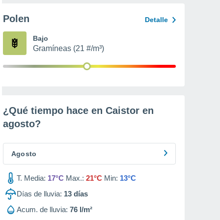
Polen
Detalle
Bajo
Gramíneas (21 #/m³)
¿Qué tiempo hace en Caistor en
agosto
?
Agosto
T. Media:
17°C
Max.:
21°C
Min:
13°C
Días de lluvia:
13
días
Acum. de lluvia:
76 l/m²