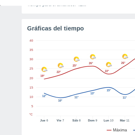
Tiempo para el amanecer
41m
Gráficas del tiempo
40
35
30
26°
26°
25°
25
22°
22°
19°
20
15
15°
13°
12°
10
11°
11°
10°
5
°C
Jue
6
Vie
7
Sáb
8
Dom
9
Lun
10
Mar
11
Máxima