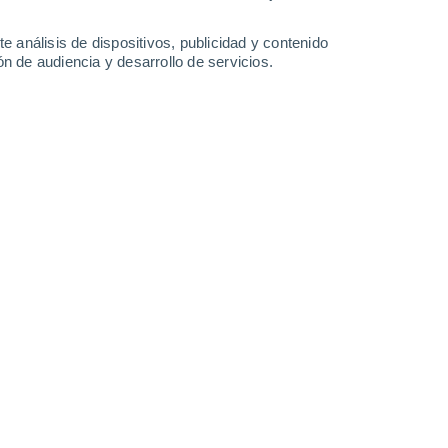
26°
/
13°
22°
/
15°
26°
/
11°
31°
/
16°
e análisis de dispositivos, publicidad y contenido
n de audiencia y desarrollo de servicios.
-
39
km/h
24
-
45
km/h
19
-
39
km/h
21
-
41
km/h
o
o
Oeste
0 Bajo
19
-
35 km/h
FPS:
no
Oeste
0 Bajo
20
-
36 km/h
FPS:
no
Oeste
0 Bajo
22
-
38 km/h
FPS:
no
Oeste
1 Bajo
23
-
43 km/h
FPS:
no