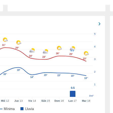
5
31°
4
29°
26°
25°
24°
24°
23°
3
19°
2
16°
15°
15°
15°
14°
13°
1
0.5
l/m²
Mié
12
Jue
13
Vie
14
Sáb
15
Dom
16
Lun
17
Mar
18
Mínima
Lluvia