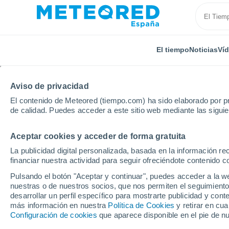
El tiempo
Noticias
Ví
Aviso de privacidad
El contenido de Meteored (tiempo.com) ha sido elaborado por pr
de calidad. Puedes acceder a este sitio web mediante las sigui
Aceptar cookies y acceder de forma gratuita
Inicio
Reino Unido
Tierras Medias Orientales
Ca
La publicidad digital personalizada, basada en la información r
financiar nuestra actividad para seguir ofreciéndote contenido c
El Tiempo en Caistor
Pulsando el botón "Aceptar y continuar", puedes acceder a la w
nuestras o de nuestros socios, que nos permiten el seguimiento
04:01
Jueves
desarrollar un perfil específico para mostrarte publicidad y co
más información en nuestra
Política de Cookies
y retirar en cu
Configuración de cookies
que aparece disponible en el pie de n
Cielo despejado