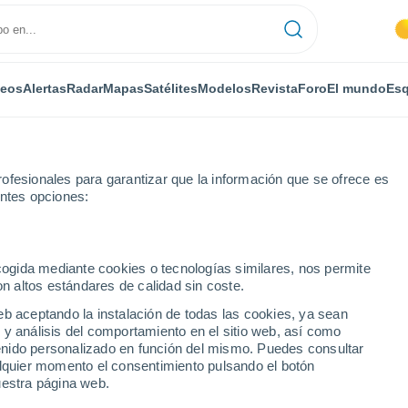
deos
Alertas
Radar
Mapas
Satélites
Modelos
Revista
Foro
El mundo
Esq
ofesionales para garantizar que la información que se ofrece es
entes opciones:
istor
ecogida mediante cookies o tecnologías similares, nos permite
on altos estándares de calidad sin coste.
eb aceptando la instalación de todas las cookies, ya sean
 y análisis del comportamiento en el sitio web, así como
...
ntenido personalizado en función del mismo. Puedes consultar
alquier momento el consentimiento pulsando el botón
Por horas
uestra página web.
Cielos cubiertos en las próximas
horas