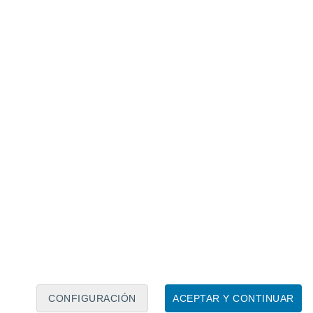
Calendario lunar
Lun
Mar
Mié
Jue
Vie
Sáb
Dom
6
7
8
9
10
11
12
13
14
15
16
17
18
19
CONFIGURACIÓN
ACEPTAR Y CONTINUAR