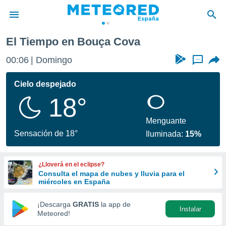
El Tiempo en Bouça Cova
privacidad
00:06
Domingo
...
o de
tiempo.com)
borado por
Cielo despejado
es para
18°
ue la
 que se
e calidad.
Menguante
eder a este
Sensación de 18°
Iluminada:
15%
ediante las
opciones:
¿Lloverá en el eclipse?
ookies y
Consulta el mapa de nubes y lluvia para el
e forma
miércoles en España
d digital
¡Descarga
GRATIS
la app de
Instalar
ada, basada
Meteored!
mación