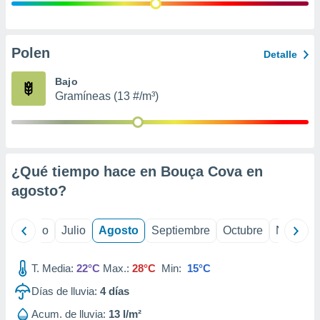
 seleccionar
o.
calización
precisa e
Polen
Detalle
ión mediante
Bajo
, publicidad
Gramíneas (13 #/m³)
dos,
 publicidad
,
ón de
¿Qué tiempo hace en Bouça Cova en
 desarrollo
s.
agosto
?
tros 1199
ios
yo
Junio
Julio
Agosto
Septiembre
Octubre
Noviemb
T. Media:
22°C
Max.:
28°C
Min:
15°C
Días de lluvia:
4
días
Acum. de lluvia:
13 l/m²