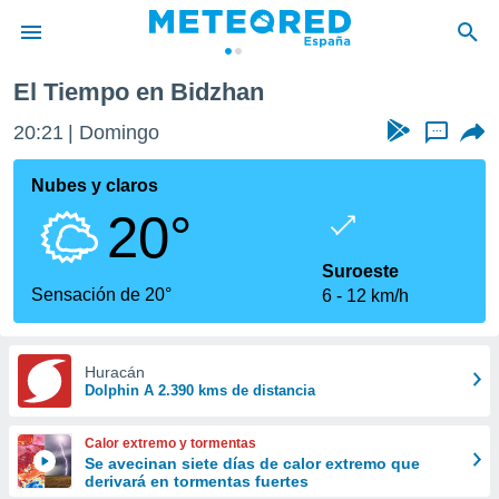
El Tiempo en Bidzhan
privacidad
20:21
Domingo
...
o de
tiempo.com)
borado por
Nubes y claros
es para
20°
ue la
 que se
e calidad.
Suroeste
eder a este
Sensación de 20°
6
12 km/h
ediante las
opciones:
ookies y
Huracán
Dolphin A 2.390 kms de distancia
e forma
d digital
Calor extremo y tormentas
ada, basada
Se avecinan siete días de calor extremo que
derivará en tormentas fuertes
mación