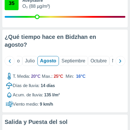
Aceptable
 seleccionar
35
o.
O₃ (88 µg/m³)
calización
precisa e
ión mediante
¿Qué tiempo hace en Bidzhan en
, publicidad
agosto
?
dos,
 publicidad
,
yo
Junio
Julio
Agosto
Septiembre
Octubre
Noviemb
ón de
 desarrollo
s.
T. Media:
20°C
Max.:
25°C
Min:
16°C
tros 1199
Días de lluvia:
14
días
ios
Acum. de lluvia:
135 l/m²
Viento medio:
9 km/h
Salida y Puesta del sol