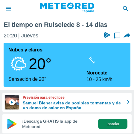
uiselede
Próxima semana
El tiempo en Ruiselede 8 - 14 días
privacidad
20:20
Jueves
...
o de
tiempo.com)
borado por
Nubes y claros
es para
20°
ue la
 que se
e calidad.
Noroeste
eder a este
Sensación de 20°
10
25 km/h
ediante las
opciones:
Previsión para el eclipse
ookies y
Samuel Biener avisa de posibles tormentas y de
e forma
un domo de calor en España
d digital
¡Descarga
GRATIS
la app de
Instalar
ada, basada
Meteored!
mación