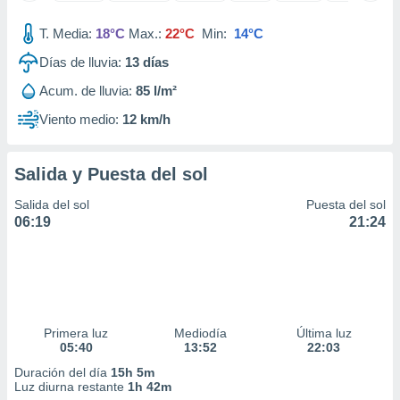
idad
a, utilizar
T. Media:
18°C
Max.:
22°C
Min:
14°C
a
Días de lluvia:
13
días
 la
Acum. de lluvia:
85 l/m²
da, crear un
personalizar
Viento medio:
12 km/h
o, uso de
a la
e contenido
Salida y Puesta del sol
do, medir el
 de la
Salida del sol
Puesta del sol
medir el
06:19
21:24
 del
 comprender
 través de
s o a través
nación de
edentes de
Primera luz
Mediodía
Última luz
fuentes,
05:40
13:52
22:03
y mejora de
os, uso de
Duración del día
15h 5m
ados con el
Luz diurna restante
1h 42m