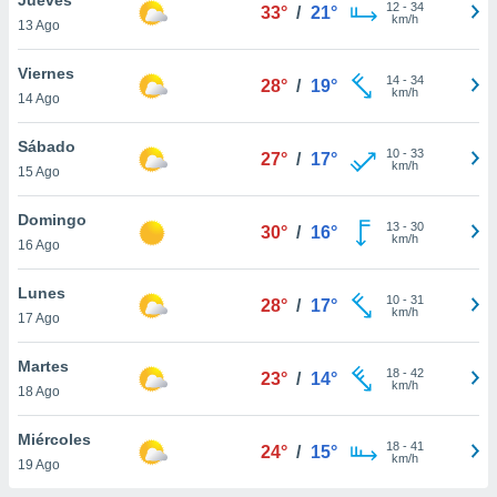
12
-
34
33°
/
21°
km/h
13 Ago
do en
 mismo.
sultar más
Viernes
14
-
34
28°
/
19°
 en nuestra
km/h
14 Ago
 Cookies
y
ualquier
Sábado
10
-
33
27°
/
17°
km/h
15 Ago
ento
 botón
ación de
Domingo
13
-
30
30°
/
16°
kies
km/h
16 Ago
 disponible
e nuestra
Lunes
10
-
31
.
28°
/
17°
km/h
17 Ago
IVAMENTE,
Martes
18
-
42
23°
/
14°
km/h
18 Ago
as
 a cookies
Miércoles
18
-
41
24°
/
15°
km/h
 no aceptar
19 Ago
ón de