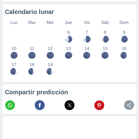
 seleccionar
o.
Calendario lunar
calización
precisa e
Lun
Mar
Mié
Jue
Vie
Sáb
Dom
ión mediante
6
7
8
9
, publicidad
10
11
12
13
14
15
16
dos,
 publicidad
,
17
18
19
ón de
 desarrollo
s.
tros 1199
Compartir predicción
ios