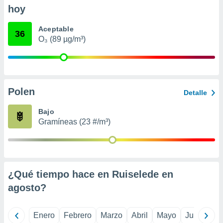
ento u
hoy
 de datos
Aceptable
36
er momento
O₃ (89 µg/m³)
ic en
o en
 Cookies
en
eb.
Polen
Detalle
y
Bajo
socios
el
Gramíneas (23 #/m³)
to de
la
 en un
¿Qué tiempo hace en Ruiselede en
 y/o acceder
agosto
?
 de datos
ara
 anuncios
Enero
Febrero
Marzo
Abril
Mayo
Junio
Ju
ar perfiles