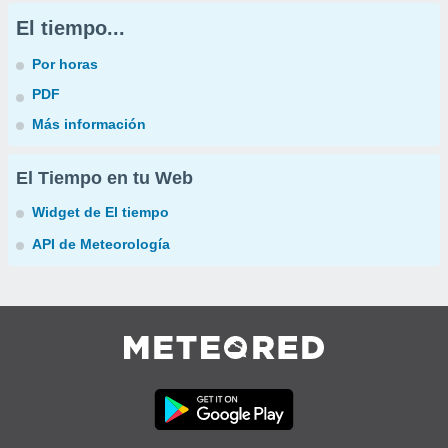
El tiempo...
Por horas
PDF
Más información
El Tiempo en tu Web
Widget de El tiempo
API de Meteorología