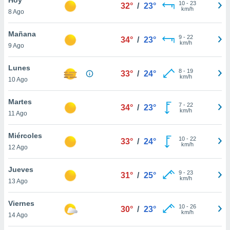
10
-
23
32°
/
23°
km/h
8 Ago
do en
 mismo.
sultar más
Mañana
9
-
22
34°
/
23°
 en nuestra
km/h
9 Ago
 Cookies
y
ualquier
Lunes
8
-
19
33°
/
24°
km/h
10 Ago
ento
 botón
ación de
Martes
7
-
22
34°
/
23°
kies
km/h
11 Ago
 disponible
e nuestra
Miércoles
10
-
22
.
33°
/
24°
km/h
12 Ago
IVAMENTE,
Jueves
9
-
23
31°
/
25°
km/h
13 Ago
as
 a cookies
Viernes
10
-
26
30°
/
23°
km/h
 no aceptar
14 Ago
ón de