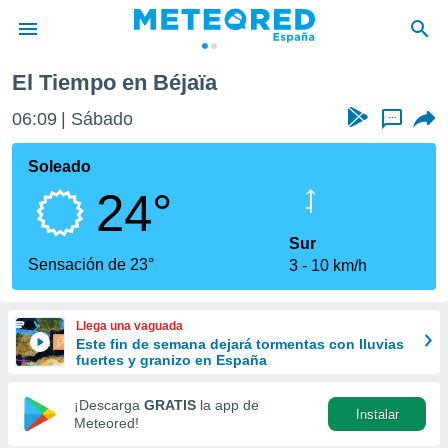
El Tiempo en Béjaïa
privacidad
06:09
Sábado
...
o de
tiempo.com)
borado por
Soleado
es para
24°
ue la
 que se
e calidad.
Sur
eder a este
Sensación de 23°
3
10 km/h
ediante las
opciones:
Llega una vaguada
ookies y
Este fin de semana dejará tormentas con lluvias
e forma
fuertes y granizo en España
d digital
¡Descarga
GRATIS
la app de
Instalar
ada, basada
Meteored!
mación