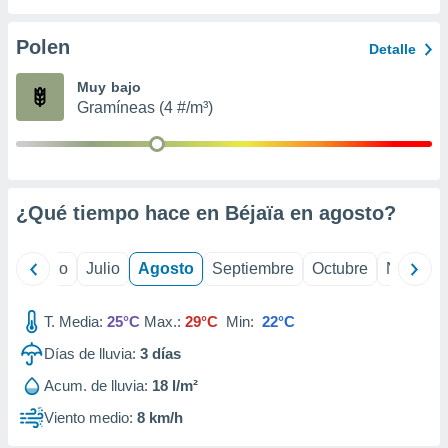
 seleccionar
o.
Polen
Detalle
calización
precisa e
Muy bajo
ión mediante
Gramíneas (4 #/m³)
, publicidad
dos,
 publicidad
,
¿Qué tiempo hace en Béjaïa en
agosto
?
ón de
 desarrollo
s.
yo
Junio
Julio
Agosto
Septiembre
Octubre
Noviemb
tros 1199
ios
T. Media:
25°C
Max.:
29°C
Min:
22°C
Días de lluvia:
3
días
Acum. de lluvia:
18 l/m²
Viento medio:
8 km/h