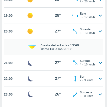
7
-
20
km/h
nto,
Este
28°
cios
19:00
5
-
17
km/h
kies,
ores únicos
as similares
Sureste
27°
20:00
3
-
13
km/h
nar,
rocesar
onales como
Puesta del sol a las
19:40
 este sitio
Última luz a las
20:08
recciones IP
ficadores de
 posible
Sureste
27°
21:00
4
-
10
km/h
s
 traten tus
nales en
Sur
27°
22:00
 interés
2
-
9
km/h
go a lo que
nerte. Para
retirar su
Suroeste
26°
23:00
3
-
8
km/h
ento u
 de datos