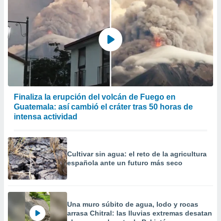
precisa e
ión mediante
, publicidad
dos,
 publicidad
,
ón de
 desarrollo
Finaliza la erupción del volcán de Fuego en
s.
Guatemala: así cambió el cráter tras 50 horas de
tros 1199
intensa actividad
ios
Cultivar sin agua: el reto de la agricultura
española ante un futuro más seco
Una muro súbito de agua, lodo y rocas
arrasa Chitral: las lluvias extremas desatan