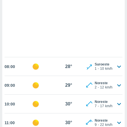
sultar más
 en nuestra
 Cookies
y
ualquier
ento
 botón
ación de
kies
 disponible
e nuestra
.
Suroeste
28°
08:00
1
-
10
km/h
IVAMENTE,
Noreste
29°
09:00
2
-
12
km/h
as
 a cookies
 no aceptar
Noreste
30°
10:00
7
-
17
km/h
ón de
uedes
uestro sitio
Noreste
30°
11:00
.com. En
9
-
22
km/h