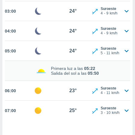
estra
ara seguir
Suroeste
24°
03:00
e contenido
4
-
9
km/h
stándares
ACEPTAR
sin coste.
Y
Suroeste
24°
04:00
4
-
9
km/h
CONTINUAR
 botón
continuar",
der a la
CONFIGURACIÓN
Suroeste
24°
05:00
ndo la
5
-
11
km/h
 de todas
, ya sean
Primera luz a las
05:22
de nuestros
Salida del sol a las
05:50
 nos
 y análisis
Suroeste
23°
06:00
tamiento en
4
-
11
km/h
b, así como
un perfil
Suroeste
para
25°
07:00
3
-
10
km/h
ublicidad y
do en
 mismo.