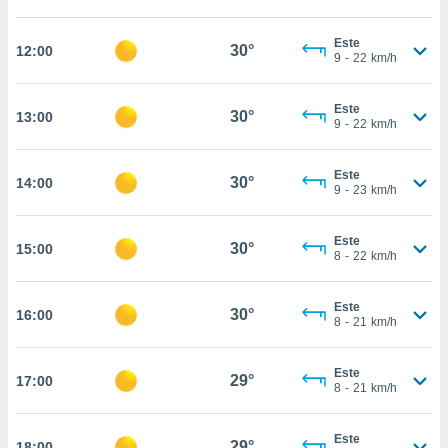
te
 de que
Este
talarán
30°
12:00
9
-
22
km/h
e sean
para
a
Este
30°
13:00
por el sitio
9
-
22
km/h
o se
cookies para
Este
30°
14:00
9
-
23
km/h
nto ni para
licidad o
Este
30°
15:00
ado, aunque
8
-
22
km/h
sualizar
general no
Este
ada. Puedes
30°
16:00
8
-
21
km/h
 instalación
y acceder a
io web a
Este
29°
17:00
ste abono
8
-
21
km/h
 botón
.
Este
29°
18:00