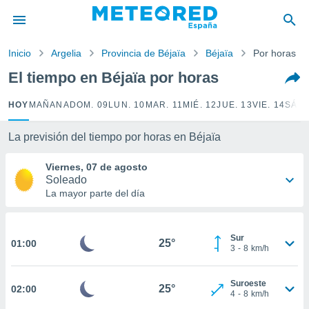
privacidad
o de
Inicio
Argelia
Provincia de Béjaïa
Béjaïa
Por horas
tiempo.com)
borado por
El tiempo en Béjaïa por horas
es para
ue la
HOY
MAÑANA
DOM. 09
LUN. 10
MAR. 11
MIÉ. 12
JUE. 13
VIE. 14
SÁB.
 que se
e calidad.
eder a este
La previsión del tiempo por horas en Béjaïa
ediante las
opciones:
Viernes, 07 de agosto
Soleado
ookies y
La mayor parte del día
e forma
d digital
Sur
25°
01:00
ada, basada
3
-
8
km/h
mación
ediante
Suroeste
ecnologías
25°
02:00
4
-
8
km/h
nos permite