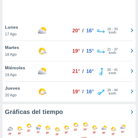
 botón
.
nto,
Lunes
19
-
33
20°
/
16°
km/h
17 Ago
cios
kies,
Martes
ores únicos
21
-
37
19°
/
15°
km/h
18 Ago
as similares
nar,
rocesar
Miércoles
26
-
41
21°
/
16°
onales como
km/h
19 Ago
 este sitio
recciones IP
Jueves
ficadores de
26
-
44
19°
/
16°
km/h
20 Ago
 posible
s
 traten tus
Gráficas del tiempo
nales en
 interés
go a lo que
24°
23°
nerte. Para
22°
21°
21°
20°
20°
20°
20°
20°
19°
19°
19°
retirar su