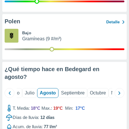
 seleccionar
o.
calización
precisa e
Polen
Detalle
ión mediante
Bajo
, publicidad
Gramíneas (9 #/m³)
dos,
 publicidad
,
ón de
¿Qué tiempo hace en Bedegard en
 desarrollo
s.
agosto
?
tros 1199
ios
yo
Junio
Julio
Agosto
Septiembre
Octubre
Noviemb
T. Media:
18°C
Max.:
19°C
Min:
17°C
Días de lluvia:
12
días
Acum. de lluvia:
77 l/m²