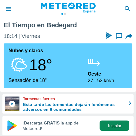
El Tiempo en Bedegard
privacidad
18:14
Viernes
...
o de
tiempo.com)
borado por
Nubes y claros
es para
18°
ue la
 que se
e calidad.
Oeste
eder a este
Sensación de 18°
27
52 km/h
ediante las
opciones:
Tormentas fuertes
ookies y
Esta tarde las tormentas dejarán fenómenos
e forma
adversos en 6 comunidades
d digital
¡Descarga
GRATIS
la app de
Instalar
ada, basada
Meteored!
mación