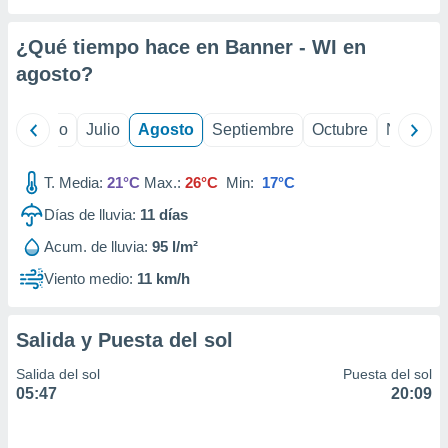
 seleccionar
o.
¿Qué tiempo hace en Banner - WI en
calización
precisa e
agosto
?
ión mediante
, publicidad
yo
Junio
Julio
Agosto
Septiembre
Octubre
Noviemb
dos,
T. Media:
21°C
Max.:
26°C
Min:
17°C
 publicidad
,
Días de lluvia:
11
días
ón de
 desarrollo
Acum. de lluvia:
95 l/m²
s.
Viento medio:
11 km/h
tros 1199
ios
Salida y Puesta del sol
Salida del sol
Puesta del sol
05:47
20:09