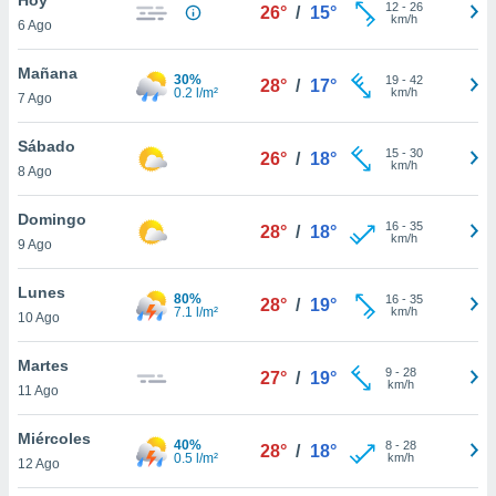
12
-
26
26°
/
15°
km/h
6 Ago
do en
 mismo.
sultar más
Mañana
30%
19
-
42
28°
/
17°
 en nuestra
0.2 l/m²
km/h
7 Ago
 Cookies
y
ualquier
Sábado
15
-
30
26°
/
18°
km/h
8 Ago
ento
 botón
ación de
Domingo
16
-
35
28°
/
18°
kies
km/h
9 Ago
 disponible
e nuestra
Lunes
80%
16
-
35
.
28°
/
19°
7.1 l/m²
km/h
10 Ago
IVAMENTE,
Martes
9
-
28
27°
/
19°
km/h
11 Ago
as
 a cookies
Miércoles
40%
8
-
28
28°
/
18°
0.5 l/m²
km/h
 no aceptar
12 Ago
ón de