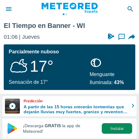
El Tiempo en Banner - WI
privacidad
01:06
Jueves
...
o de
tiempo.com)
borado por
Parcialmente nuboso
es para
17°
ue la
 que se
e calidad.
Menguante
eder a este
Sensación de 17°
Iluminada:
43%
ediante las
opciones:
Predicción
ookies y
A partir de las 15 horas crecerán tormentas que
e forma
dejarán lluvias muy fuertes, granizo y reventones
en el este peninsular
d digital
¡Descarga
GRATIS
la app de
Instalar
ada, basada
Meteored!
mación