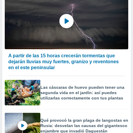
A partir de las 15 horas crecerán tormentas que
dejarán lluvias muy fuertes, granizo y reventones
en el este peninsular
Las cáscaras de huevo pueden tener una
segunda vida en el jardín: así puedes
utilizarlas correctamente con tus plantas
Qué provocó la gran plaga de langostas en
Rusia: desvelan las causas del gigantesco
enjambre que invadió Daguestán