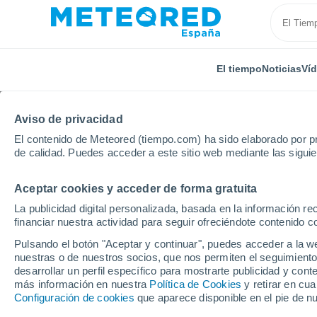
El tiempo
Noticias
Ví
Aviso de privacidad
El contenido de Meteored (tiempo.com) ha sido elaborado por pr
de calidad. Puedes acceder a este sitio web mediante las sigui
Aceptar cookies y acceder de forma gratuita
Inicio
Estados Unidos
Wisconsin
Banner
Po
La publicidad digital personalizada, basada en la información r
financiar nuestra actividad para seguir ofreciéndote contenido c
El tiempo en Banner -
Pulsando el botón "Aceptar y continuar", puedes acceder a la w
nuestras o de nuestros socios, que nos permiten el seguimiento
desarrollar un perfil específico para mostrarte publicidad y co
El Tiempo 1 - 7 días
Por horas
más información en nuestra
Política de Cookies
y retirar en cu
Configuración de cookies
que aparece disponible en el pie de n