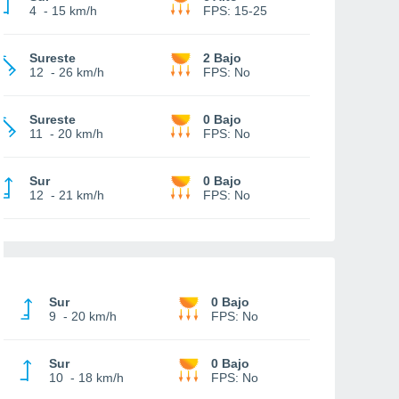
4
-
15 km/h
FPS:
15-25
Sureste
2 Bajo
12
-
26 km/h
FPS:
No
Sureste
0 Bajo
11
-
20 km/h
FPS:
No
Sur
0 Bajo
12
-
21 km/h
FPS:
No
Sur
0 Bajo
9
-
20 km/h
FPS:
No
Sur
0 Bajo
10
-
18 km/h
FPS:
No