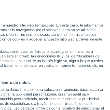
Banner
VIENTO
PRECIPITACIÓN
er a nuestro sitio web tiempo.com. En este caso, te informamos
12
15
18
21
00
03
06
09
12
15
18
21
00
tizar la navegación por el sitio web, pero no se utilizarán
dad o contenido personalizado, aunque sí podrás visualizar
ción de cookies y acceder a nuestro sitio web a través de este
es, identificadores únicos o tecnologías similares para
27°
n este sitio web, las direcciones IP y los identificadores de
27°
rsonales en virtud de un interés legítimo, algo a lo que puedes
25°
25°
 al tratamiento de datos en cualquier momento haciendo clic en
24°
24°
22°
22°
21°
20°
19°
19°
19°
miento de datos:
uso de datos limitados para seleccionar anuncios básicos, crear
ccionar la publicidad personalizada, crear un perfil para
ontenido personalizado, medir el rendimiento de la publicidad,
1.6
vés de estadísticas o a través de la combinación de datos
0.7
rvicios, uso de datos limitados con el objetivo de seleccionar el