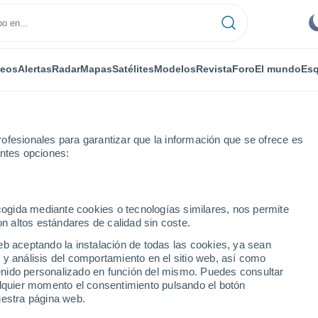
deos
Alertas
Radar
Mapas
Satélites
Modelos
Revista
Foro
El mundo
Esq
ofesionales para garantizar que la información que se ofrece es
entes opciones:
r horas
ecogida mediante cookies o tecnologías similares, nos permite
on altos estándares de calidad sin coste.
 WI por horas
eb aceptando la instalación de todas las cookies, ya sean
 y análisis del comportamiento en el sitio web, así como
ntenido personalizado en función del mismo. Puedes consultar
alquier momento el consentimiento pulsando el botón
uestra página web.