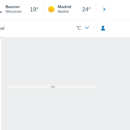
Banner
Madrid
Barcelona
19°
24°
Wisconsin
Madrid
Barcelona
°C
uí