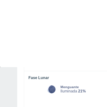
SÁBADO, 08 DE AGOSTO
De madrugada
Lluvia débil con cielo
parcialmente nuboso
Salida del sol a las
05:49
Puesta del sol a las
20:06
Primera luz a las
05:17
Última luz a las
20:38
Fase Lunar
Menguante
Iluminada
21%