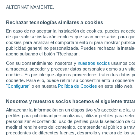
Gráfica del tiempo por horas en 
ALTERNATIVAMENTE,
SÍMBOLO
TEMPERATURA
Rechazar tecnologías similares a cookies
En caso de no aceptar la instalación de cookies, puedes acced
00
03
06
09
12
15
18
21
00
03
06
09
de que solo se instalarán cookies que sean necesarias para garan
cookies para analizar el comportamiento ni para mostrar publici
publicidad general no personalizada. Puedes rechazar la instala
abono pulsando el botón "Rechazar".
Con su consentimiento, nosotros y
nuestros socios
usamos cooki
almacenar, acceder y procesar datos personales como su visita e
cookies. Es posible que algunos proveedores traten tus datos pe
25°
oponerte. Para ello, puede retirar su consentimiento u oponerse
24°
23°
"Configurar"
o en nuestra
Política de Cookies
en este sitio web.
22°
21°
19°
19°
Nosotros y nuestros socios hacemos el siguiente trata
19°
18°
Almacenar la información en un dispositivo y/o acceder a ella, 
16°
15°
perfiles para publicidad personalizada, utilizar perfiles para sele
personalizar el contenido, uso de perfiles para la selección de c
medir el rendimiento del contenido, comprender al público a tra
1
0.6
procedentes de diferentes fuentes, desarrollo y mejora de los se
0.2