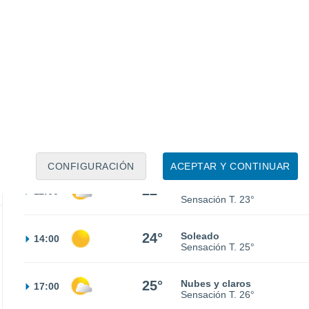
30%
19°
Lluvia débil
02:00
0.7 l/m²
Sensación T.
19°
19°
Cubierto
05:00
Sensación T.
19°
20°
Parcialmente nuboso
08:00
Sensación T.
20°
CONFIGURACIÓN
ACEPTAR Y CONTINUAR
22°
Nubes y claros
11:00
Sensación T.
23°
24°
Soleado
14:00
Sensación T.
25°
25°
Nubes y claros
17:00
Sensación T.
26°