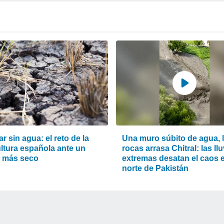
ar sin agua: el reto de la
Una muro súbito de agua, 
ultura española ante un
rocas arrasa Chitral: las ll
o más seco
extremas desatan el caos e
norte de Pakistán