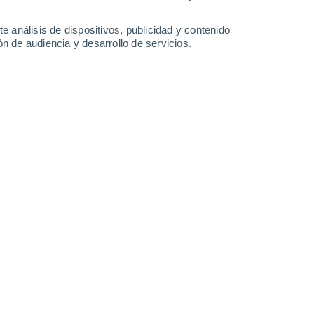
Sábado
8
e análisis de dispositivos, publicidad y contenido
n de audiencia y desarrollo de servicios.
n Banner
16°
Nubes y claros
02:00
Sensación T.
16°
15°
Niebla
05:00
Sensación T.
15°
18°
Niebla
08:00
Sensación T.
18°
30%
23°
Lluvia débil
11:00
0.2 l/m²
Sensación T.
24°
30%