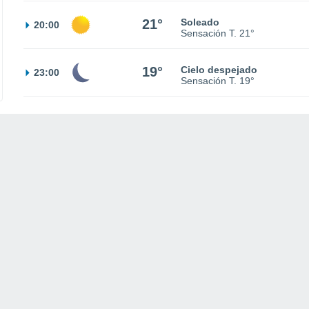
21°
Soleado
20:00
Sensación T.
21°
19°
Cielo despejado
23:00
Sensación T.
19°