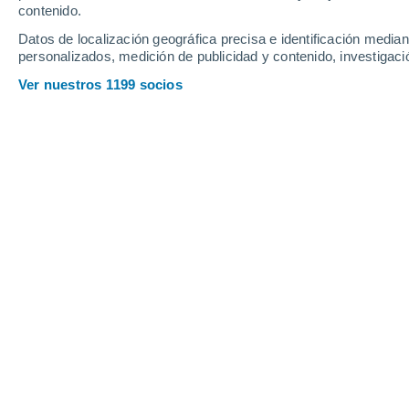
Jueves
6
Viernes
7
contenido.
Datos de localización geográfica precisa e identificación mediant
personalizados, medición de publicidad y contenido, investigació
Ver nuestros 1199 socios
La previsión del tiempo por horas e
JUEVES, 06 DE AGOSTO
Por la tarde
Lluvia débil con cielo
parcialmente nuboso
Salida del sol a las
05:47
Puesta del sol a las
20:09
Primera luz a las
05:15
Última luz a las
20:41
Fase Lunar