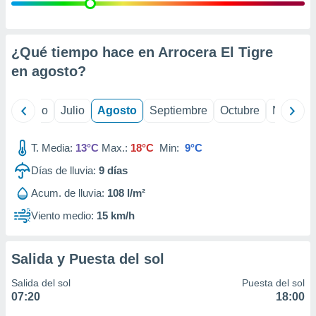
 seleccionar
o.
calización
precisa e
¿Qué tiempo hace en Arrocera El Tigre
ión mediante
en
agosto
?
, publicidad
yo
Junio
Julio
Agosto
Septiembre
Octubre
Noviemb
dos,
 publicidad
,
T. Media:
13°C
Max.:
18°C
Min:
9°C
ón de
Días de lluvia:
9
días
 desarrollo
s.
Acum. de lluvia:
108 l/m²
tros 1199
Viento medio:
15 km/h
ios
Salida y Puesta del sol
Salida del sol
Puesta del sol
07:20
18:00