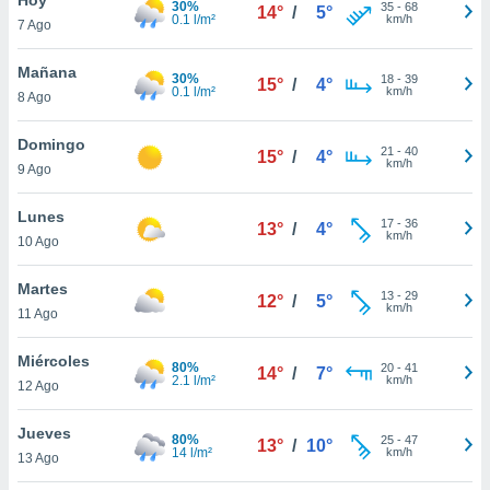
30%
35
-
68
14°
/
5°
0.1 l/m²
km/h
7 Ago
do en
 mismo.
sultar más
Mañana
30%
18
-
39
15°
/
4°
 en nuestra
0.1 l/m²
km/h
8 Ago
 Cookies
y
ualquier
Domingo
21
-
40
15°
/
4°
km/h
9 Ago
ento
 botón
ación de
Lunes
17
-
36
13°
/
4°
kies
km/h
10 Ago
 disponible
e nuestra
Martes
13
-
29
.
12°
/
5°
km/h
11 Ago
IVAMENTE,
Miércoles
80%
20
-
41
14°
/
7°
2.1 l/m²
km/h
12 Ago
as
 a cookies
Jueves
80%
25
-
47
13°
/
10°
14 l/m²
km/h
 no aceptar
13 Ago
ón de