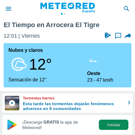
 Tigre
El Tiempo en Arrocera El Tigre
privacidad
12:01
Viernes
...
o de
tiempo.com)
borado por
Nubes y claros
es para
12°
ue la
 que se
e calidad.
Oeste
eder a este
Sensación de 12°
23
47 km/h
ediante las
opciones:
Tormentas fuertes
ookies y
Esta tarde las tormentas dejarán fenómenos
e forma
adversos en 6 comunidades
d digital
¡Descarga
GRATIS
la app de
Instalar
ada, basada
Meteored!
mación