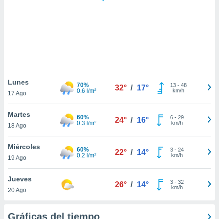
 botón
.
nto,
cios
kies,
ores únicos
Lunes
70%
13
-
48
as similares
32°
/
17°
0.6 l/m²
km/h
17 Ago
nar,
rocesar
Martes
onales como
60%
6
-
29
24°
/
16°
0.3 l/m²
km/h
 este sitio
18 Ago
recciones IP
ficadores de
Miércoles
60%
3
-
24
22°
/
14°
 posible
0.2 l/m²
km/h
19 Ago
s
 traten tus
Jueves
nales en
3
-
32
26°
/
14°
km/h
 interés
20 Ago
go a lo que
nerte. Para
Gráficas del tiempo
retirar su