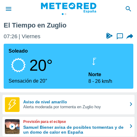
El Tiempo en Zuglio
privacidad
07:26
Viernes
...
o de
tiempo.com)
borado por
Soleado
es para
20°
ue la
 que se
e calidad.
Norte
eder a este
Sensación de 20°
8
26 km/h
ediante las
opciones:
ookies y
Aviso de nivel amarillo
Alerta moderada por tormenta en Zuglio hoy
e forma
d digital
Previsión para el eclipse
ada, basada
Samuel Biener avisa de posibles tormentas y de
un domo de calor en España
mación