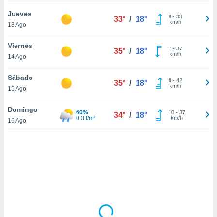
uedes
uestro sitio
Jueves
9
-
33
33°
/
18°
.com. En
km/h
13 Ago
te
 de que
Viernes
talarán
7
-
37
35°
/
18°
km/h
14 Ago
e sean
para
a
Sábado
8
-
42
35°
/
18°
por el sitio
km/h
15 Ago
o se
cookies para
Domingo
60%
10
-
37
34°
/
18°
0.3 l/m²
km/h
16 Ago
nto ni para
licidad o
ado, aunque
sualizar
general no
ada. Puedes
 instalación
y acceder a
io web a
ste abono