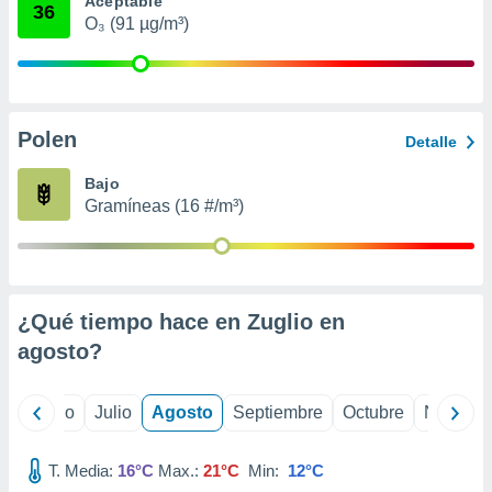
Aceptable
 seleccionar
36
o.
O₃ (91 µg/m³)
calización
precisa e
ión mediante
Polen
, publicidad
Detalle
dos,
Bajo
 publicidad
Gramíneas (16 #/m³)
,
ón de
 desarrollo
s.
¿Qué tiempo hace en Zuglio en
tros 1199
ios
agosto
?
yo
Junio
Julio
Agosto
Septiembre
Octubre
Noviemb
T. Media:
16°C
Max.:
21°C
Min:
12°C