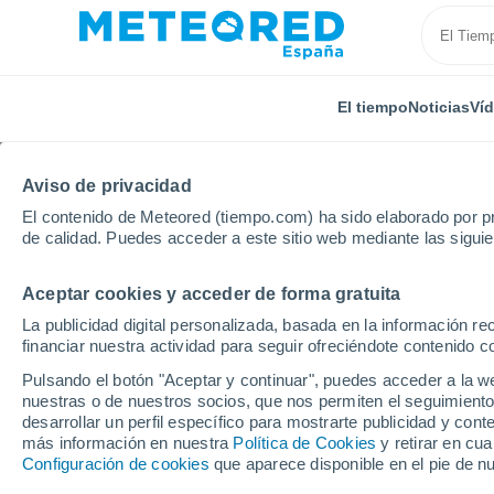
El tiempo
Noticias
Ví
Aviso de privacidad
El contenido de Meteored (tiempo.com) ha sido elaborado por pr
de calidad. Puedes acceder a este sitio web mediante las sigui
Aceptar cookies y acceder de forma gratuita
Inicio
Polonia
Voivodato de Santa Cruz
Zagórz
La publicidad digital personalizada, basada en la información r
financiar nuestra actividad para seguir ofreciéndote contenido c
El Tiempo en Zagórze (
Pulsando el botón "Aceptar y continuar", puedes acceder a la w
nuestras o de nuestros socios, que nos permiten el seguimiento
07:15
Sábado
desarrollar un perfil específico para mostrarte publicidad y co
más información en nuestra
Política de Cookies
y retirar en cu
Configuración de cookies
que aparece disponible en el pie de n
Soleado