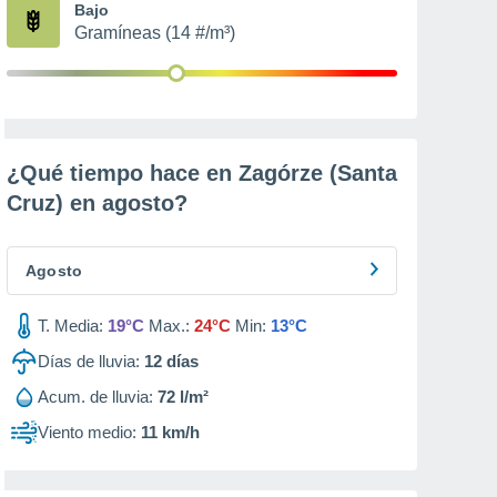
Bajo
Gramíneas (14 #/m³)
¿Qué tiempo hace en Zagórze (Santa
Cruz) en
agosto
?
Agosto
T. Media:
19°C
Max.:
24°C
Min:
13°C
Días de lluvia:
12
días
Acum. de lluvia:
72 l/m²
Viento medio:
11 km/h