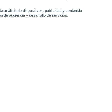
23°
/
14°
23°
/
10°
24°
/
11°
26°
/
11°
e análisis de dispositivos, publicidad y contenido
n de audiencia y desarrollo de servicios.
-
45
km/h
11
-
29
km/h
9
-
25
km/h
6
-
20
km/h
o
Norte
0 Bajo
8
-
18 km/h
FPS:
no
Norte
1 Bajo
7
-
18 km/h
FPS:
no
Norte
2 Bajo
9
-
23 km/h
FPS:
no
uboso
Noroeste
5 Medio
11
-
28 km/h
FPS:
6-10