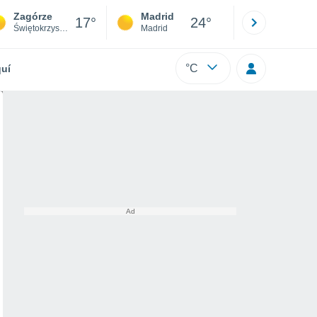
Zagórze
Madrid
Barcelona
17°
24°
Świętokrzyskie
Madrid
Barcelona
°C
uí