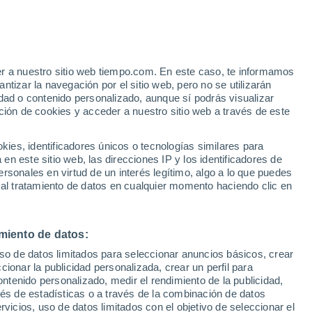
er a nuestro sitio web tiempo.com. En este caso, te informamos
h
tizar la navegación por el sitio web, pero no se utilizarán
dad o contenido personalizado, aunque sí podrás visualizar
ción de cookies y acceder a nuestro sitio web a través de este
ias
es, identificadores únicos o tecnologías similares para
n este sitio web, las direcciones IP y los identificadores de
rsonales en virtud de un interés legítimo, algo a lo que puedes
e nubosidad
Radar de lluvia
Satélites
Modelos
 al tratamiento de datos en cualquier momento haciendo clic en
miento de datos:
Martes
Miércoles
Jueves
Viernes
uso de datos limitados para seleccionar anuncios básicos, crear
11 Ago
12 Ago
13 Ago
14 Ago
ccionar la publicidad personalizada, crear un perfil para
ontenido personalizado, medir el rendimiento de la publicidad,
vés de estadísticas o a través de la combinación de datos
rvicios, uso de datos limitados con el objetivo de seleccionar el