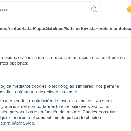
deos
Alertas
Radar
Mapas
Satélites
Modelos
Revista
Foro
El mundo
Esq
ofesionales para garantizar que la información que se ofrece es
entes opciones:
e
ecogida mediante cookies o tecnologías similares, nos permite
on altos estándares de calidad sin coste.
Santa Cruz)
eb aceptando la instalación de todas las cookies, ya sean
 y análisis del comportamiento en el sitio web, así como
...
ntenido personalizado en función del mismo. Puedes consultar
alquier momento el consentimiento pulsando el botón
Por horas
uestra página web.
Cielos nubosos en las próximas
horas