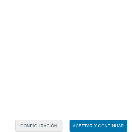
Calendario lunar
Lun
Mar
Mié
Jue
Vie
Sáb
Dom
8
9
10
11
12
13
14
15
16
17
18
19
20
21
CONFIGURACIÓN
ACEPTAR Y CONTINUAR