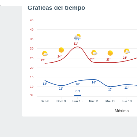
Gráficas del tiempo
45
40
35
31°
30
24°
24°
25
23°
23°
22°
20
15
14°
13°
13°
10
11°
11°
10°
0.3
°C
Sáb
8
Dom
9
Lun
10
Mar
11
Mié
12
Jue
13
Máxima