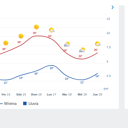
13
10
35°
33°
30°
7.5
26°
26°
25°
22°
5
19°
16°
2.5
14°
13°
13°
11°
11°
l/m²
Vie
14
Sáb
15
Dom
16
Lun
17
Mar
18
Mié
19
Jue
20
Mínima
Lluvia