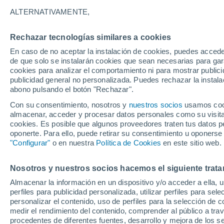
15°
ALTERNATIVAMENTE,
Rechazar tecnologías similares a cookies
Norte
En caso de no aceptar la instalación de cookies, puedes acced
Sensación de 15°
8
-
18 km/
de que solo se instalarán cookies que sean necesarias para garan
cookies para analizar el comportamiento ni para mostrar publici
publicidad general no personalizada. Puedes rechazar la instala
abono pulsando el botón "Rechazar".
Llega una vaguada
Este fin de semana dejará tormentas con lluv
Con su consentimiento, nosotros y
nuestros socios
usamos cooki
fuertes y granizo en España
almacenar, acceder y procesar datos personales como su visita e
cookies. Es posible que algunos proveedores traten tus datos pe
El Tiempo 1 - 7 días
Por horas
Actualidad
Mapa d
oponerte. Para ello, puede retirar su consentimiento u oponerse
"Configurar"
o en nuestra
Política de Cookies
en este sitio web.
Nosotros y nuestros socios hacemos el siguiente trata
Mañana
Lunes
Hoy
Almacenar la información en un dispositivo y/o acceder a ella, 
9 Ago
10 Ago
8 Ago
perfiles para publicidad personalizada, utilizar perfiles para sele
personalizar el contenido, uso de perfiles para la selección de c
medir el rendimiento del contenido, comprender al público a tra
procedentes de diferentes fuentes, desarrollo y mejora de los se
40%