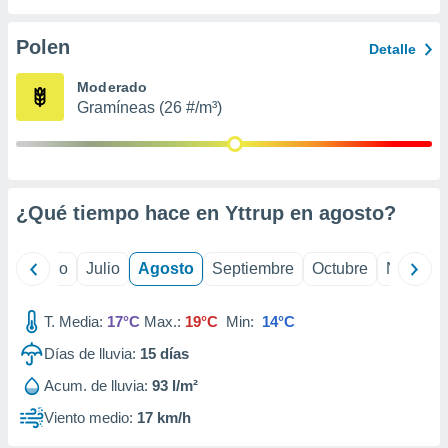
 seleccionar
o.
Polen
Detalle
calización
precisa e
Moderado
ión mediante
Gramíneas (26 #/m³)
, publicidad
dos,
 publicidad
,
¿Qué tiempo hace en Yttrup en
agosto
?
ón de
 desarrollo
s.
yo
Junio
Julio
Agosto
Septiembre
Octubre
Noviemb
tros 1199
ios
T. Media:
17°C
Max.:
19°C
Min:
14°C
Días de lluvia:
15
días
Acum. de lluvia:
93 l/m²
Viento medio:
17 km/h