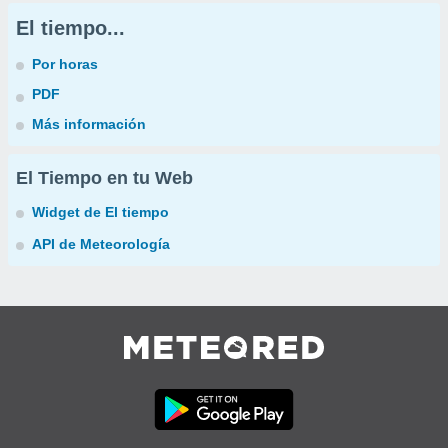
El tiempo...
Por horas
PDF
Más información
El Tiempo en tu Web
Widget de El tiempo
API de Meteorología