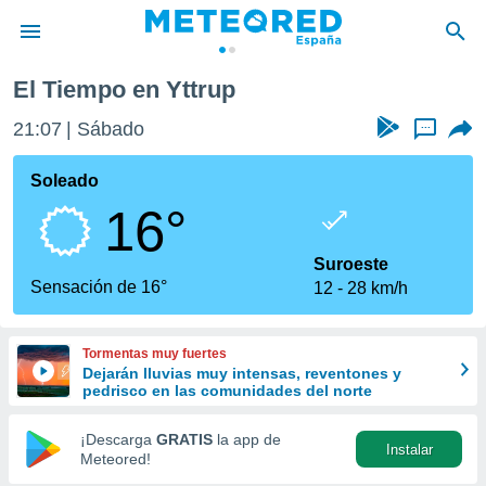
El Tiempo en Yttrup
privacidad
21:07
Sábado
...
o de
tiempo.com)
borado por
Soleado
es para
16°
ue la
 que se
e calidad.
Suroeste
eder a este
Sensación de 16°
12
28 km/h
ediante las
opciones:
Tormentas muy fuertes
ookies y
Dejarán lluvias muy intensas, reventones y
e forma
pedrisco en las comunidades del norte
d digital
¡Descarga
GRATIS
la app de
Instalar
ada, basada
Meteored!
mación