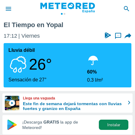
El Tiempo en Yopal
privacidad
17:13
Viernes
...
o de
tiempo.com)
borado por
Lluvia débil
es para
26°
ue la
 que se
e calidad.
60%
eder a este
Sensación de 27°
0.3 l/m²
ediante las
opciones:
Llega una vaguada
ookies y
Este fin de semana dejará tormentas con lluvias
e forma
fuertes y granizo en España
d digital
¡Descarga
GRATIS
la app de
Instalar
ada, basada
Meteored!
mación