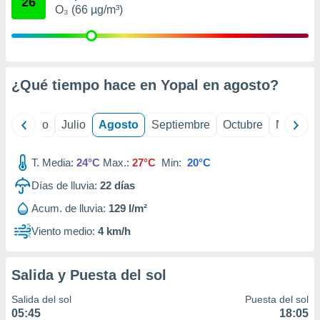
26
 seleccionar
O₃ (66 µg/m³)
o.
calización
precisa e
ión mediante
¿Qué tiempo hace en Yopal en
agosto
?
, publicidad
dos,
yo
Junio
Julio
Agosto
Septiembre
Octubre
Noviemb
 publicidad
,
ón de
T. Media:
24°C
Max.:
27°C
Min:
20°C
 desarrollo
Días de lluvia:
22
días
s.
Acum. de lluvia:
129 l/m²
tros 1199
ios
Viento medio:
4 km/h
Salida y Puesta del sol
Salida del sol
Puesta del sol
05:45
18:05