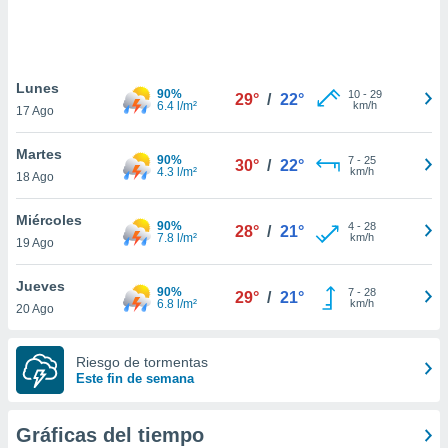
 botón
.
nto,
Lunes
90%
10
-
29
29°
/
22°
6.4 l/m²
km/h
17 Ago
cios
kies,
Martes
ores únicos
90%
7
-
25
30°
/
22°
4.3 l/m²
km/h
18 Ago
as similares
nar,
rocesar
Miércoles
90%
4
-
28
28°
/
21°
onales como
7.8 l/m²
km/h
19 Ago
 este sitio
recciones IP
Jueves
ficadores de
90%
7
-
28
29°
/
21°
6.8 l/m²
km/h
20 Ago
 posible
s
 traten tus
Riesgo de tormentas
nales en
Este fin de semana
 interés
go a lo que
nerte. Para
Gráficas del tiempo
retirar su